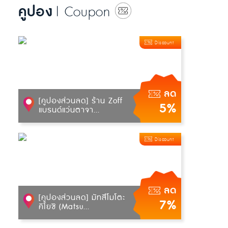
คูปอง
| Coupon
Discount
ลด
[คูปองส่วนลด] ร้าน Zoff
5%
แบรนด์แว่นตาจา...
Discount
ลด
[คูปองส่วนลด] มัทสึโมโตะ
7%
คิโยชิ (Matsu...