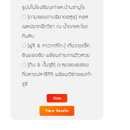
รูปปในโรงเรียนเก่าและบ้านซามูไร
[ตามรอยดาบพิฆาตอสูร] คอส
เพลย์ฉากฝึกวิชา ณ น้ำตกและโขด
หินลับ
[ฟูจิ & คาวากุจิโกะ] เที่ยวจุดเช็ค
อินยอดฮิต พร้อมถ่ายภาพวิวสวย
[กิน & ปั้นซูชิ] ตะลุยของอร่อย
ที่ตลาดปลาซึกิจิ พร้อมเวิร์กชอปทำ
ซูชิ
View Results