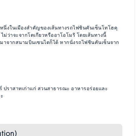
นหนึ่งในเมืองสำคัญของเส้นทางรถไฟชินคันเซ็นโทโฮคุ
ายๆ ไม่ว่าจะจากโตเกียวหรืออาโอโมริ โดยเส้นทางนี้
มาจากสนามบินเซนไดก็ได้ หากนั่งรถไฟชินคันเซ็นจาก
สตร์ ปราสาทเก่าแก่ สวนสาธารณะ อาหารอร่อยและ
่ะ
tion)