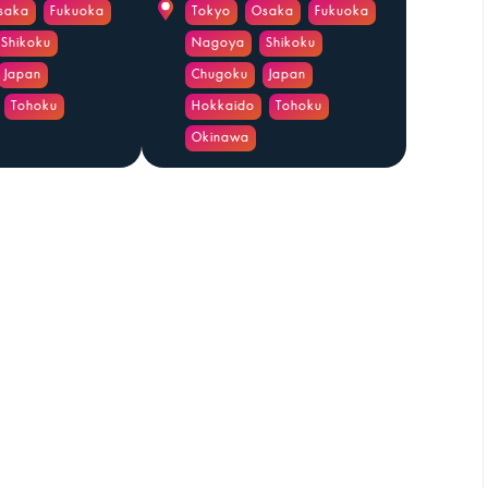
saka
Fukuoka
Tokyo
Osaka
Fukuoka
Shikoku
Nagoya
Shikoku
Japan
Chugoku
Japan
Tohoku
Hokkaido
Tohoku
Okinawa