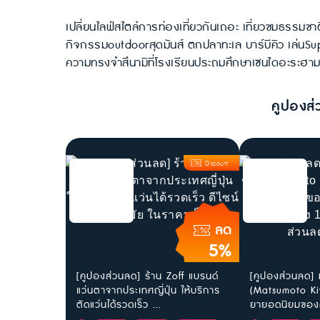
เปลี่ยนไลฟ์สไตล์การท่องเที่ยวกันเถอะ เที่ยวชมธรรมช
กิจกรรมoutdoorสุดมันส์ ตกปลาทะเล บาร์บีคิว เล่นSu
ความทรงจำสึนามิที่โรงเรียนประถมศึกษาเซนไดอะระฮาม
คูปองส่
Discount
ลด
5%
[คูปองส่วนลด] ร้าน Zoff แบรนด์
[คูปองส่วนลด] ม
แว่นตาจากประเทศญี่ปุ่น ให้บริการ
(Matsumoto Ki
ตัดแว่นได้รวดเร็ว ...
ยายอดนิยมของค