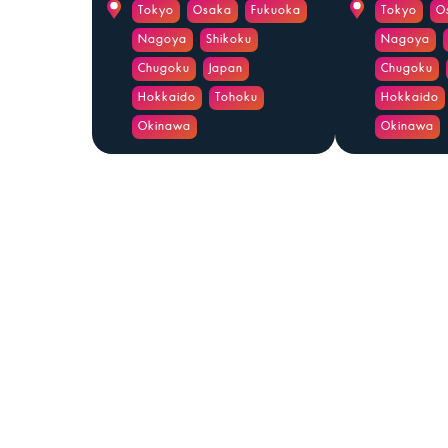
Tokyo
Osaka
Fukuoka
Tokyo
O
Nagoya
Shikoku
Nagoya
Chugoku
Japan
Chugoku
Hokkaido
Tohoku
Hokkaido
Okinawa
Okinawa