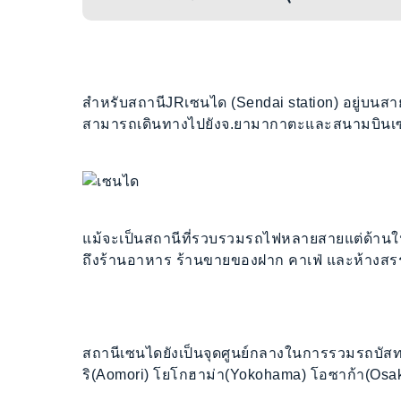
สำหรับสถานีJRเซนได (Sendai station) อยู่บนสาย
สามารถเดินทางไปยังจ.ยามากาตะและสนามบินเซน
แม้จะเป็นสถานีที่รวบรวมรถไฟหลายสายแต่ด้านในสถ
ถึงร้านอาหาร ร้านขายของฝาก คาเฟ่ และห้างสร
สถานีเซนไดยังเป็นจุดศูนย์กลางในการรวมรถบัส
ริ(Aomori) โยโกฮาม่า(Yokohama) โอซาก้า(Osak