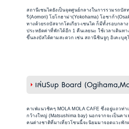
สถานีเซนไดยังเป็นจุดศูนย์กลางในการรวมรถบัส
ริ(Aomori) โยโกฮาม่า(Yokohama) โอซาก้า(Osak
ทางด้วยรถบัสจากโตเกียว-เซนได ก็มีทั้งรอบกล
ประหยัดค่าที่พักได้อีก 1 คืนเลยนะ ใช้เวลาเดิน
ขึ้นลงบัสได้ตามสะดวก เช่น สถานีชินจูกุ อิเคะบุคุ
เล่นSup Board (Ogihama,Ma
คาเฟ่แนวชิคๆ MOLA MOLA CAFE ซึ่งอยู่แถวท่าเที
กว้างใหญ่ (Matsushima bay) นอกจากจะเป็นคาเฟ
คนต่างชาติที่มาเที่ยวโซนนี้จะนิยมมาจอดแวะพัก