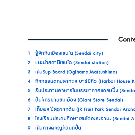
Cont
1
รู้จักกับเมืองเซนได (Sendai city)
2
แนะนำสถานีเซนได (Sendai station)
3
เล่นSup Board (Ogihama,Matsushima)
4
กิจกรรมตกปลาทะเล บาร์บีคิว (Harbor House 
5
รับประทานอาหารในบรรยากาศแกลมปิ้ง (Sendai
6
ปั่นจักรยานชมเมือง (Giant Store Sendai)
7
เก็บผลไม้สดจากต้น (JR Fruit Park Sendai Ara
8
โรงเรียนประถมศึกษาเซนไดอะระฮามะ (Sendai 
9
เส้นทางผจญภัยนักปั่น