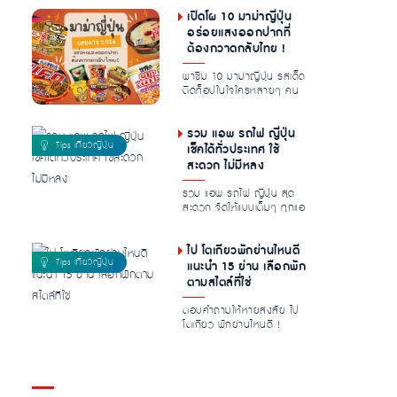
เปิดโผ 10 มาม่าญี่ปุ่น
อร่อยแสงออกปากที่
ต้องกวาดกลับไทย !
พาชิม 10 มาม่าญี่ปุ่น รสเด็ด
ติดท็อปในใจใครหลายๆ คน
การันตีความอร่อย เครื่อง
เยอ...
รวม แอพ รถไฟ ญี่ปุ่น
เช็คได้ทั่วประเทศ ใช้
สะดวก ไม่มีหลง
รวม แอพ รถไฟ ญี่ปุ่น สุด
สะดวก จัดให้แบบเต็มๆ ทุกแอ
เรีย หาสาย เช็คเวลากันแบบ
ชิล...
ไป โตเกียวพักย่านไหนดี
แนะนำ 15 ย่าน เลือกพัก
ตามสไตล์ที่ใช่
ตอบคำถามให้หายสงสัย ไป
โตเกียว พักย่านไหนดี !
แนะนำ 15 ย่านในโตเกียวที่
คู่ควรแก...