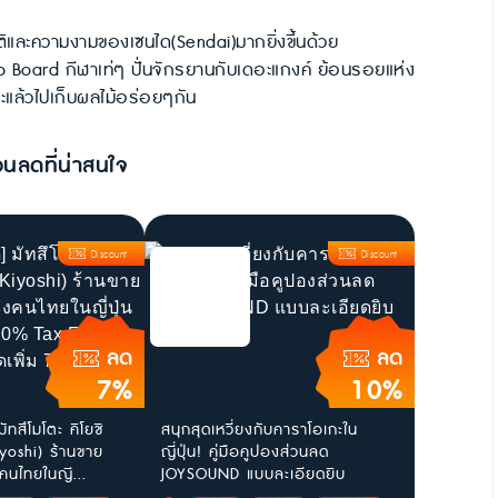
าติและความงามของเซนได(Sendai)มากยิ่งขึ้นด้วย
p Board กีฬาเท่ๆ ปั่นจักรยานกับเดอะแกงค์ ย้อนรอยแห่ง
ะแล้วไปเก็บผลไม้อร่อยๆกัน
วนลดที่น่าสนใจ
Discount
Discount
ลด
ลด
7%
10%
ัทสึโมโตะ คิโยชิ
สนุกสุดเหวี่ยงกับคาราโอเกะใน
yoshi) ร้านขาย
ญี่ปุ่น! คู่มือคูปองส่วนลด
นไทยในญี...
JOYSOUND แบบละเอียดยิบ