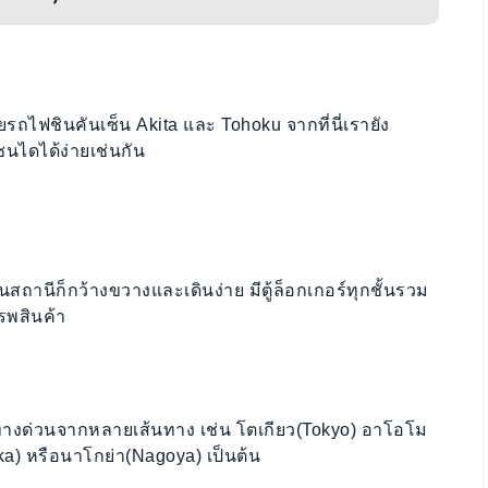
รถไฟชินคันเซ็น Akita และ Tohoku จากที่นี่เรายัง
ไดได้ง่ายเช่นกัน
านีก็กว้างขวางและเดินง่าย มีตู้ล็อกเกอร์ทุกชั้นรวม
รพสินค้า
ทางด่วนจากหลายเส้นทาง เช่น โตเกียว(Tokyo) อาโอโม
a) หรือนาโกย่า(Nagoya) เป็นต้น