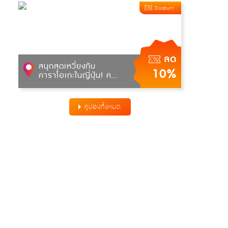
Discount
ลด
สนุกสุดเหวี่ยงกับ
10%
คาราโอเกะในญี่ปุ่น! ค...
คูปองทั้งหมด