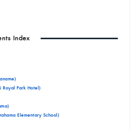
ents Index
Kaname)
 Royal Park Hotel)
hama)
Arahama Elementary School)