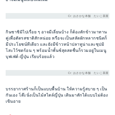
Cr: おさかな本舗 たいこ茶屋
กินซาชิมิไปเรื่อย ๆ อาจมีเลี่ยนบ้าง ก็ต้องตักข้าวมาทาน
คู่เพื่อตัดรสชาติสักหน่อย หรือจะเป็นสลัดผักหลากชนิดก็
มีประโยชน์ทีเดียว และยังมีข้าวหน้าปลาทูน่าและซุปมิ
โสะไว้ซดร้อน ๆ พร้อมน้ำพั้นช์สุดสดชื่นก็รวมอยู่ในเมนู
บุฟเฟ่ต์ ญี่ปุ่น เรียบร้อยแล้ว
Cr: おさかな本舗 たいこ茶屋
บรรยากาศร้านก็เป็นแบบพื้นบ้าน ให้ความรู้สบาย ๆ เป็น
กันเอง โต๊ะนั่งเป็นไม้สไตล์ญี่ปุ่น เดินมาตักได้แบบไม่ต้อง
เขินอาย