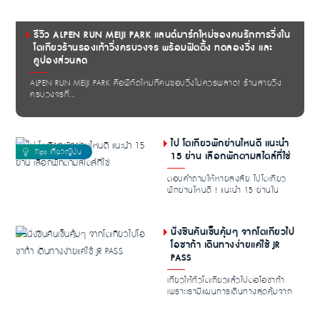
รีวิว ALPEN RUN MEIJI PARK แลนด์มาร์กใหม่ของคนรักการวิ่งใน
โตเกียวร้านรองเท้าวิ่งครบวงจร พร้อมฟิตติ้ง ทดลองวิ่ง และ
คูปองส่วนลด
ALPEN RUN MEIJI PARK คือพิกัดใหม่ที่คนชอบวิ่งไม่ควรพลาด! ร้านสายวิ่ง
ครบวงจรที่...
ไป โตเกียวพักย่านไหนดี แนะนำ
15 ย่าน เลือกพักตามสไตล์ที่ใช่
ตอบคำถามให้หายสงสัย ไปโตเกียว
พักย่านไหนดี ! แนะนำ 15 ย่านใน
โตเกียวที่คู่ควรแก...
นั่งชินคันเซ็นคุ้มๆ จากโตเกียวไป
โอซาก้า เดินทางง่ายแค่ใช้ JR
PASS
เที่ยวให้ทั่วโตเกียวแล้วไปต่อโอซาก้า
เพราะเรามีแผนการเดินทางสุดคุ้มจาก
โตเกียวไ...