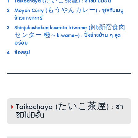
1
Taikochaya (たいこ茶屋) : ซาชิมิไม่มีอั้น
2
Moyan Curry (もうやんカレー) : จุใจกับเมนู
ข้าวแกงกะหรี่
3
Shinjukushokunikusenta-kiwame (卸)新宿食肉
センター 極～kiwame~) : ปิ้งย่างบ้าน ๆ สุด
อร่อย
4
ข้อสรุป
Taikochaya (たいこ茶屋) : ซา
ชิมิไม่มีอั้น