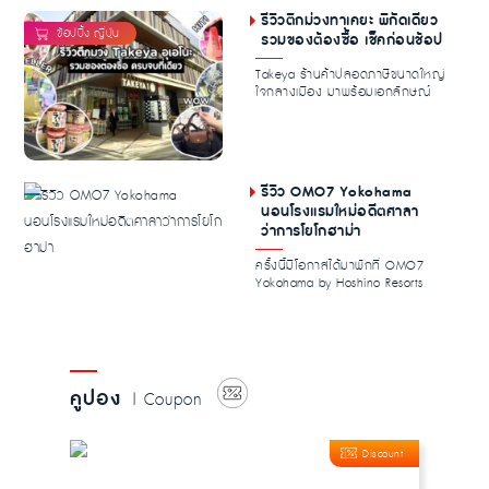
รีวิวตึกม่วงทาเคยะ พิกัดเดียว
รวมของต้องซื้อ เช็คก่อนช้อป
Takeya ร้านค้าปลอดภาษีขนาดใหญ่
ใจกลางเมือง มาพร้อมเอกลักษณ์
อย่างอาคารสีม่วงสะดุ...
รีวิว OMO7 Yokohama
นอนโรงแรมใหม่อดีตศาลา
ว่าการโยโกฮาม่า
ครั้งนี้มีโอกาสได้มาพักที่ OMO7
Yokohama by Hoshino Resorts
โรงแรมใหม่ในโยโกฮา...
คูปอง
| Coupon
Discount