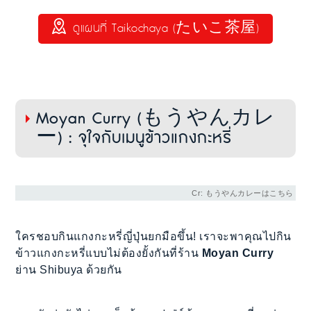
ดูแผนที่ Taikochaya (たいこ茶屋)
Moyan Curry (もうやんカレ
ー) : จุใจกับเมนูข้าวแกงกะหรี่
Cr: もうやんカレーはこちら
ใครชอบกินแกงกะหรี่ญี่ปุ่นยกมือขึ้น! เราจะพาคุณไปกิน
ข้าวแกงกะหรี่แบบไม่ต้องยั้งกันที่ร้าน
Moyan Curry
ย่าน Shibuya ด้วยกัน