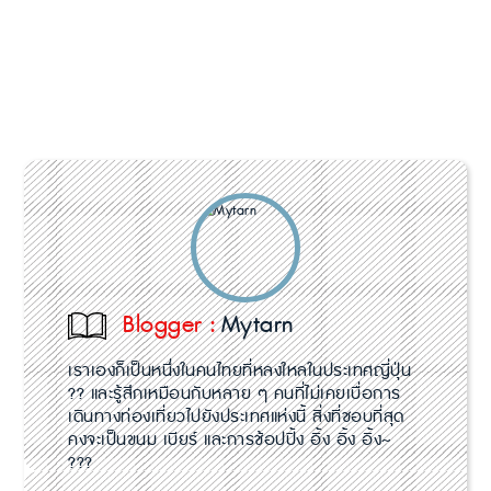
Blogger :
Mytarn
เราเองก็เป็นหนึ่งในคนไทยที่หลงใหลในประเทศญี่ปุ่น
?? และรู้สึกเหมือนกับหลาย ๆ คนที่ไม่เคยเบื่อการ
เดินทางท่องเที่ยวไปยังประเทศแห่งนี้ สิ่งที่ชอบที่สุด
คงจะเป็นขนม เบียร์ และการช้อปปิ้ง อิ้ง อิ้ง อิ้ง~
???