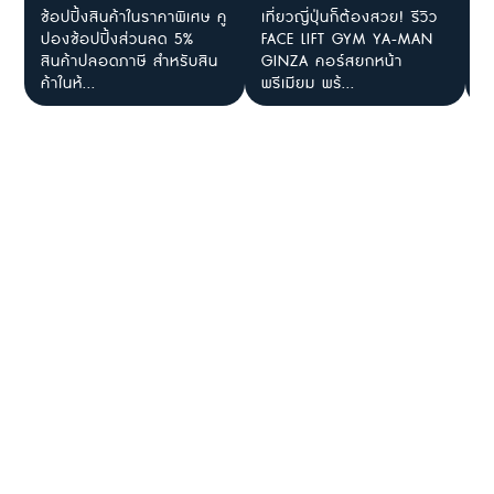
ช้อปปิ้งสินค้าในราคาพิเศษ คู
เที่ยวญี่ปุ่นก็ต้องสวย! รีวิว
ค
ปองช้อปปิ้งส่วนลด 5%
FACE LIFT GYM YA-MAN
ท
สินค้าปลอดภาษี สำหรับสิน
GINZA คอร์สยกหน้า
1
ค้าในห้...
พรีเมียม พร้...
7