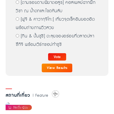
[ตามรอยดาบพิฆาตอสูร] คอสเพลย์ฉากฝึก
วิชา ณ น้ำตกและโขดหินลับ
[ฟูจิ & คาวากุจิโกะ] เที่ยวจุดเช็คอินยอดฮิต
พร้อมถ่ายภาพวิวสวย
[กิน & ปั้นซูชิ] ตะลุยของอร่อยที่ตลาดปลา
ซึกิจิ พร้อมเวิร์กชอปทำซูชิ
View Results
สถานที่เที่ยว
| Feature