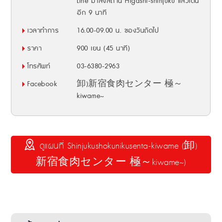
Line มาลงสถานี Higashi-shinjuku แล้วเดิน
อีก 9 นาที
เวลาทำการ
16.00-09.00 น. ของวันถัดไป
ราคา
900 เยน (45 นาที)
โทรศัพท์
03-6380-2963
Facebook
卸)新宿食肉センター 極～
kiwame~
ดูแผนที่ Shinjukushokunikusenta-kiwame (卸)
新宿食肉センター 極～kiwame~)