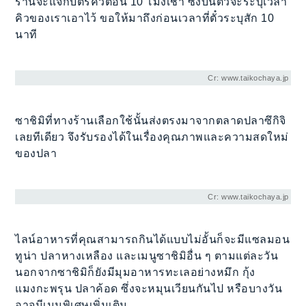
ร้านจะแจกบัตรคิวตอน 10 โมงเช้า ซึ่งบนตั๋วจะระบุเวลา
คิวของเราเอาไว้ ขอให้มาถึงก่อนเวลาที่ตั๋วระบุสัก 10
นาที
Cr: www.taikochaya.jp
ซาชิมิที่ทางร้านเลือกใช้นั้นส่งตรงมาจากตลาดปลาซึกิจิ
เลยทีเดียว จึงรับรองได้ในเรื่องคุณภาพและความสดใหม่
ของปลา
Cr: www.taikochaya.jp
ไลน์อาหารที่คุณสามารถกินได้แบบไม่อั้นก็จะมีแซลมอน
ทูน่า ปลาหางเหลือง และเมนูซาชิมิอื่น ๆ ตามแต่ละวัน
นอกจากซาชิมิก็ยังมีมุมอาหารทะเลอย่างหมึก กุ้ง
แมงกะพรุน ปลาค้อด ซึ่งจะหมุนเวียนกันไป หรือบางวัน
อาจมีเมนูพิเศษเพิ่มเติม