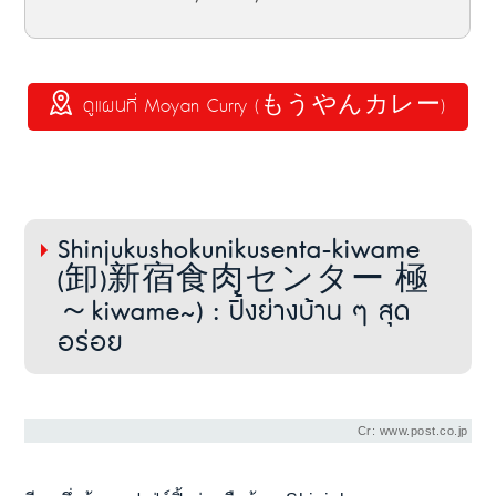
ดูแผนที่ Moyan Curry (もうやんカレー)
Shinjukushokunikusenta-kiwame
(卸)新宿食肉センター 極
～kiwame~) : ปิ้งย่างบ้าน ๆ สุด
อร่อย
Cr: www.post.co.jp