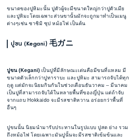
ขนาดของปูหิมะนั้น ปูตัวผู้จะมีขนาดใหญ่กว่าปูตัวเมีย
และปูหิมะโดยเฉพาะส่วนขานั้นมักจะถูกมาทำเป็นเมนู
ต่างๆเช่น ซาชิมิ ซุป หม้อไฟ เป็นต้น
ปูขน (Kegani) 毛ガニ
ปูขน (Kegani)
เป็นปูที่มีลักษณะเด่นคือมีขนที่แหลม มี
ขนาดตัวเล็กกว่าปูทาราบะ และปูหิมะ สามารถจับได้ทุก
ฤดู แต่มักจะนิยมกินกันในช่วงเดือนธันวาคม – มีนาคม
เป็นปูที่สามารถจับได้ในหลายพื้นที่ของญี่ปุ่น แต่ถ้าจับ
จากแถบ Hokkaido จะมีรสชาติหวาน อร่อยกว่าพื้นที่
อื่นๆ
ปูขนนั้น นิยมนำมารับประทานในรูปแบบ ปูสด ย่าง รวม
ถึงหม้อไฟ โดยเฉพาะมันปูนั้นจะมีรสชาติเข้มข้นและ