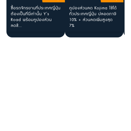
ซื้อรถจักรยานที่ประเทศญี่ปุ่น
คูปองส่วนลด Kojima ใช้ได้
[
ต้องเป็นที่นี่เท่านั้น Y’s
ทั่วประเทศญี่ปุ่น ปลอดภาษี
T
Road พร้อมคูปองส่วน
10% + ส่วนลดเพิ่มสูงสุด
N
ลดช้...
7%
G
อ