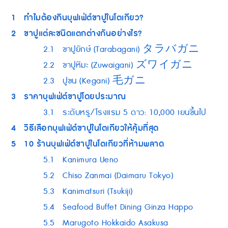
1
ทำไมต้องกินบุฟเฟ่ต์ขาปูในโตเกียว?
2
ขาปูแต่ละชนิดแตกต่างกันอย่างไร?
2.1
ขาปูยักษ์ (Tarabagani) タラバガニ
2.2
ขาปูหิมะ (Zuwaigani) ズワイガニ
2.3
ปูขน (Kegani) 毛ガニ
3
ราคาบุฟเฟ่ต์ขาปูโดยประมาณ
3.1
ระดับหรู/โรงแรม 5 ดาว: 10,000 เยนขึ้นไป
4
วิธีเลือกบุฟเฟ่ต์ขาปูในโตเกียวให้คุ้มที่สุด
5
10 ร้านบุฟเฟ่ต์ขาปูในโตเกียวที่ห้ามพลาด
5.1
Kanimura Ueno
5.2
Chiso Zanmai (Daimaru Tokyo)
5.3
Kanimatsuri (Tsukiji)
5.4
Seafood Buffet Dining Ginza Happo
5.5
Marugoto Hokkaido Asakusa