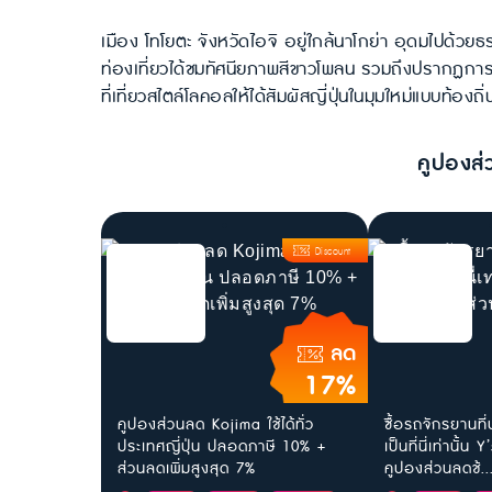
เมือง โทโยตะ จังหวัดไอจิ อยู่ใกล้นาโกย่า อุดมไปด้วยธร
ท่องเที่ยวได้ชมทัศนียภาพสีขาวโพลน รวมถึงปรากฏการ
ที่เที่ยวสไตล์โลคอลให้ได้สัมผัสญี่ปุ่นในมุมใหม่แบบท้องถิ
คูปองส่
Discount
ลด
17%
คูปองส่วนลด Kojima ใช้ได้ทั่ว
ซื้อรถจักรยานที่
ประเทศญี่ปุ่น ปลอดภาษี 10% +
เป็นที่นี่เท่านั้
ส่วนลดเพิ่มสูงสุด 7%
คูปองส่วนลดช้..