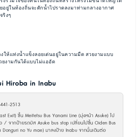
มแรงร่วมใจของคนในท้องถิ่นที่สร้างโครงไม้ขนาดใหญ่โต
ศัยอยู่ในท้องถิ่นจะตักน้ำไปราดลงมาท่ามกลางอากาศ
จริงๆ
งให้แท่งน้ำแข็งลอยเด่นอยู่ในความมืด สวยงามแบบ
ามสวยงามกันได้แบบไม่แออัด
i Hiroba in Inabu
a 441-2513
st Exit) ขึ้น Meitetsu Bus Yanami Line (มุ่งหน้า Asuke) ไป
ต่อ / จากป้ายรถบัส Asuke bus stop เปลี่ยนไปขึ้น Oiden Bus
้า Donguri no Yu mae) มาลงป้าย Inabu จากนั้นเดินต่อ