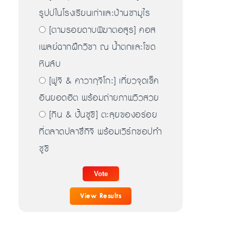
รูปปในโรงเรียนเก่าและบ้านซามูไร
[ตามรอยดาบพิฆาตอสูร] คอส
เพลย์ฉากฝึกวิชา ณ น้ำตกและโขด
หินลับ
[ฟูจิ & คาวากุจิโกะ] เที่ยวจุดเช็ค
อินยอดฮิต พร้อมถ่ายภาพวิวสวย
[กิน & ปั้นซูชิ] ตะลุยของอร่อย
ที่ตลาดปลาซึกิจิ พร้อมเวิร์กชอปทำ
ซูชิ
View Results