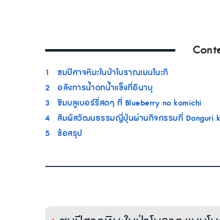
Cont
1
ชมปีศาจหิมะในป่าโบราณเมนโนะกิ
2
อลังการน้ำตกน้ำแข็งที่อินาบุ
3
ชิมบลูเบอร์รี่สดๆ ที่ Blueberry no komichi
4
สัมผัสวัฒนธรรมญี่ปุ่นผ่านกิจกรรมที่ Donguri
5
ข้อสรุป