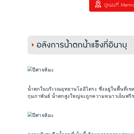
ดูแผนที่ Menno
อลังการน้ำตกน้ำแข็งที่อินาบุ
น้ำตกในบริเวณอุทยานโออิไดระ ซึ่งอยู่ในพื้นที
กุมภาพันธ์ น้ำตกสูงใหญ่จะถูกความหนาวเย็นฟรีซ