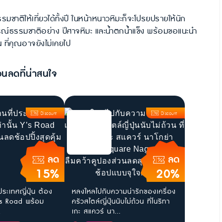
รมชาติให้เที่ยวได้ทั้งปี ในหน้าหนาวหิมะก็จะโปรยปรายให้นัก
ณ์ธรรมชาติอย่าง ปีศาจหิมะ และน้ำตกน้ำแข็ง พร้อมขอแนะนำ
่น ที่คุณอาจยังไม่เคยไป
วนลดที่น่าสนใจ
Discount
Discount
ลด
ลด
15%
20%
ประเทศญี่ปุ่น ต้อง
หลงใหลไปกับความน่ารักของเครื่อง
น Y’s Road พร้อม
ครัวสไตล์ญี่ปุ่นนับไม่ถ้วน ที่โนริทา
.
เกะ สแควร์ นา...