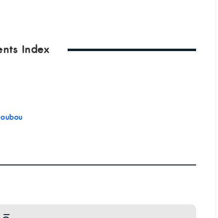
ents Index
 koubou