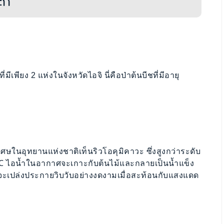
กิ
พียง 2 แห่งในจังหวัดไอจิ นี่คือป่าต้นบีชที่มีอายุ
พิเศษในอุทยานแห่งชาติเท็นริวโอคุมิคาวะ ซึ่งสูงกว่าระดับ
 -5℃ ไอน้ำในอากาศจะเกาะกับต้นไม้และกลายเป็นน้ำแข็ง
วจะเปล่งประกายวิบวับอย่างงดงามเมื่อสะท้อนกับแสงแดด