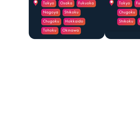
Tokyo
Osaka
Fukuoka
Tokyo
F
Nagoya
Shikoku
Chugoku
Chugoku
Hokkaido
Shikoku
Tohoku
Okinawa