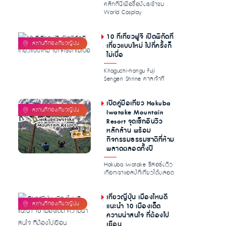
คลิกที่นี่เพื่อซื้อบัตรเข้าชม
World Cosplay
Championshi […]...
10 ที่เที่ยวฟูจิ เปิดพิกัดที่
เที่ยวแบบใหม่ ไปกี่ครั้งก็
ไม่เบื่อ
Kitaguchi-hongu Fuji
Sengen Shrine ศาลเจ้าที่
อุดมไปด้วย […]...
เปิดคู่มือเที่ยว Hakuba
Iwatake Mountain
Resort จุดเช็กอินวิว
หลักล้าน พร้อม
กิจกรรมธรรมชาติที่ห้าม
พลาดตลอดทั้งปี
Hakuba Iwatake รีสอร์ตวิว
เทือกเขาแอลป์ที่เที่ยวได้ตลอด
365 วัน รวมคาเฟ่วิวหลัก...
เที่ยวญี่ปุ่น เมืองไหนดี
แนะนำ 10 เมืองเด็ด
ความน่าสนใจ ที่ต้องไป
เยือน