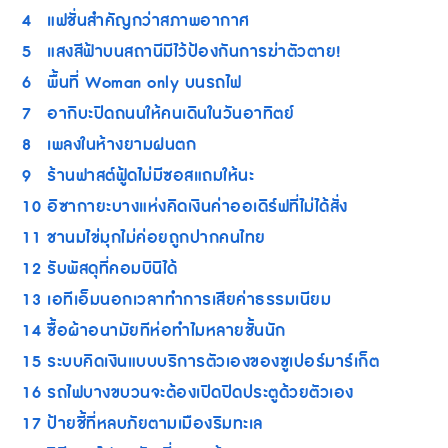
4
แฟชั่นสำคัญกว่าสภาพอากาศ
5
แสงสีฟ้าบนสถานีมีไว้ป้องกันการฆ่าตัวตาย!
6
พื้นที่ Woman only บนรถไฟ
7
อากิบะปิดถนนให้คนเดินในวันอาทิตย์
8
เพลงในห้างยามฝนตก
9
ร้านฟาสต์ฟู้ดไม่มีซอสแถมให้นะ
10
อิซากายะบางแห่งคิดเงินค่าออเดิร์ฟที่ไม่ได้สั่ง
11
ชานมไข่มุกไม่ค่อยถูกปากคนไทย
12
รับพัสดุที่คอมบินิได้
13
เอทีเอ็มนอกเวลาทำการเสียค่าธรรมเนียม
14
ซื้อผ้าอนามัยทีห่อทำไมหลายชั้นนัก
15
ระบบคิดเงินแบบบริการตัวเองของซูเปอร์มาร์เก็ต
16
รถไฟบางขบวนจะต้องเปิดปิดประตูด้วยตัวเอง
17
ป้ายชี้ที่หลบภัยตามเมืองริมทะเล