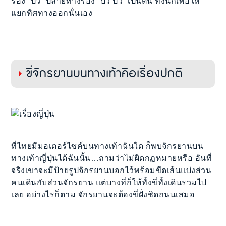
ร้อง “ปิ้ว” ปลายทางร้อง “ปิ้ว ปิ้ว” เป็นต้น ทั้งนี้ก็เพื่อให้
แยกทิศทางออกนั่นเอง
ขี่จักรยานบนทางเท้าคือเรื่องปกติ
ที่ไทยมีมอเตอร์ไซค์บนทางเท้าฉันใด ก็พบจักรยานบน
ทางเท้าญี่ปุ่นได้ฉันนั้น…ถามว่าไม่ผิดกฏหมายหรือ อันที่
จริงเขาจะมีป้ายรูปจักรยานบอกไว้พร้อมขีดเส้นแบ่งส่วน
คนเดินกับส่วนจักรยาน แต่บางที่ก็ให้ทั้งขี่ทั้งเดินรวมไป
เลย อย่างไรก็ตาม จักรยานจะต้องขี่ฝั่งชิดถนนเสมอ