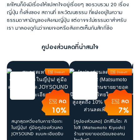
แค่ไหนก็ยังมีเรื่องให้แปลกใจอยู่เรื่อยๆ ขอรวบรวม 20 เรื่อง
ญี่ปุ่น ทั้งสิ่งของ สถานที่ และวัฒนธรรม ที่แฝงอยู่ในความ
ธรรมดาสามัญของสังคมญี่ปุ่น แต่อาจจะไม่ธรรมดาสำหรับ
เรา มาลองดูกันว่าเคยเจอหรือสังเกตเห็นกันสักกี่ข้อ
คูปองส่วนลดที่น่าสนใจ
Discount
Discount
ลด
ลด
10%
7%
สนุกสุดเหวี่ยงกับคาราโอเกะ
[คูปองส่วนลด] มัทสึโมโตะ คิ
[
ในญี่ปุ่น! คู่มือคูปองส่วนลด
โยชิ (Matsumoto Kiyoshi)
แ
JOYSOUND แบบละเอียดยิบ
ร้านขายยายอดนิยมของคน
ญ