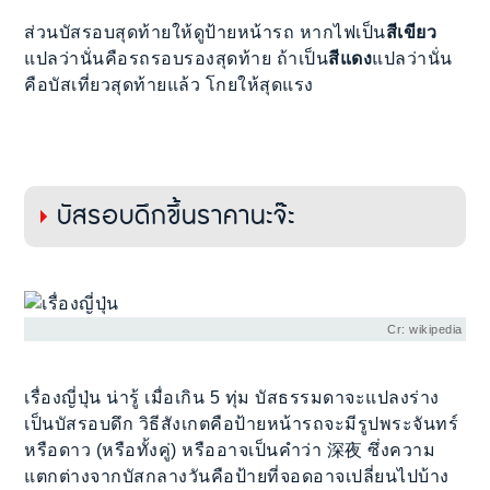
ส่วนบัสรอบสุดท้ายให้ดูป้ายหน้ารถ หากไฟเป็น
สีเขียว
แปลว่านั่นคือรถรอบรองสุดท้าย ถ้าเป็น
สีแดง
แปลว่านั่น
คือบัสเที่ยวสุดท้ายแล้ว โกยให้สุดแรง
บัสรอบดึกขึ้นราคานะจ๊ะ
Cr: wikipedia
เรื่องญี่ปุ่น น่ารู้ เมื่อเกิน 5 ทุ่ม บัสธรรมดาจะแปลงร่าง
เป็นบัสรอบดึก วิธีสังเกตคือป้ายหน้ารถจะมีรูปพระจันทร์
หรือดาว (หรือทั้งคู่) หรืออาจเป็นคำว่า 深夜 ซึ่งความ
แตกต่างจากบัสกลางวันคือป้ายที่จอดอาจเปลี่ยนไปบ้าง