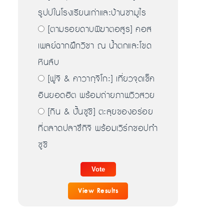
รูปปในโรงเรียนเก่าและบ้านซามูไร
[ตามรอยดาบพิฆาตอสูร] คอส
เพลย์ฉากฝึกวิชา ณ น้ำตกและโขด
หินลับ
[ฟูจิ & คาวากุจิโกะ] เที่ยวจุดเช็ค
อินยอดฮิต พร้อมถ่ายภาพวิวสวย
[กิน & ปั้นซูชิ] ตะลุยของอร่อย
ที่ตลาดปลาซึกิจิ พร้อมเวิร์กชอปทำ
ซูชิ
View Results