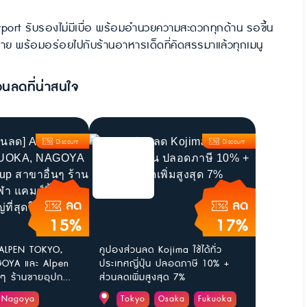
irport รับรองไม่มีเบื่อ พร้อมอำนวยความสะดวกทุกด้าน รอขึ้น
ลาย พร้อมอร่อยไปกับร้านอาหารเด็ดที่คัดสรรมาแล้วทุกเมนู
วนลดที่น่าสนใจ
Discount
Discount
ลด
ลด
15%
17%
 ALPEN TOKYO,
คูปองส่วนลด Kojima ใช้ได้ทั่ว
OYA และ Alpen
ประเทศญี่ปุ่น ปลอดภาษี 10% +
ๆ ร้านขายอุปก...
ส่วนลดเพิ่มสูงสุด 7%
Nagoya
Tokyo
Osaka
Fukuoka