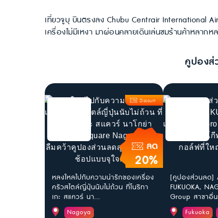
เที่ยวจูบุ บินตรงลง Chubu Centrair International A
เครื่องไม่มีเหงา มาผ่อนคลายเดินเล่นชมร้านค้าหลากห
คูปองส่
Discount
ลด
20%
หลงใหลไปกับความน่ารักของเครื่อง
[คูปองส่วนลด]
ครัวสไตล์ญี่ปุ่นนับไม่ถ้วน ที่โนริทา
FUKUOKA, NAG
เกะ สแควร์ นา...
Group สาขาอื่น
Nagoya
Fukuoka