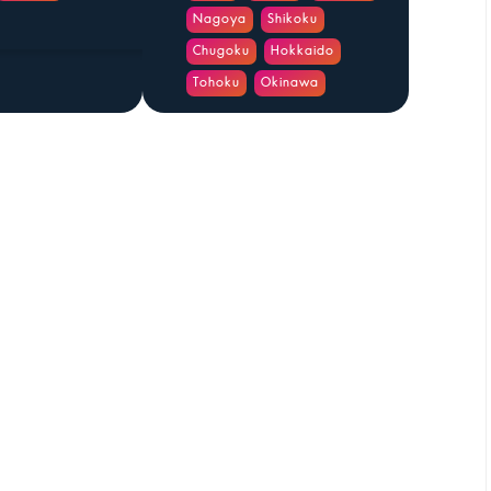
Nagoya
Shikoku
Chugoku
Hokkaido
Tohoku
Okinawa