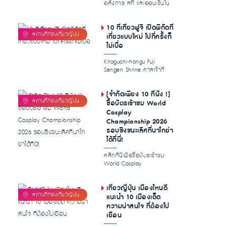
อลังการ สกี และออนเซ็นใน
ฤดูหนาวของฮาคุบะ Hakuba
Iwatake...
10 ที่เที่ยวฟูจิ เปิดพิกัดที่
เที่ยวแบบใหม่ ไปกี่ครั้งก็
ไม่เบื่อ
Kitaguchi-hongu Fuji
Sengen Shrine ศาลเจ้าที่
อุดมไปด้วย […]...
[จำกัดเพียง 10 ที่นั่ง !]
ซื้อบัตรเข้าชม World
Cosplay
Championship 2026
รอบชิงชนะเลิศที่นาโกย่า
ได้ที่นี่!
คลิกที่นี่เพื่อซื้อบัตรเข้าชม
World Cosplay
Championshi […]...
เที่ยวญี่ปุ่น เมืองไหนดี
แนะนำ 10 เมืองเด็ด
ความน่าสนใจ ที่ต้องไป
เยือน