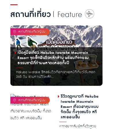
สถานที่เที่ยว
| Feature
เปิดคู่มือเที่ยว Hakuba Iwatake Mountain
Resort จุดเช็กอินวิวหลักล้าน พร้อมกิจกรรม
ธรรมชาติที่ห้ามพลาดตลอดทั้งปี
Hakuba Iwatake รีสอร์ตวิวเทือกเขาแอลป์ที่เที่ยวได้ตลอด
365 วัน รวมคาเฟ่วิวหลัก...
รีวิวฤดูหนาวที่ Hakuba
Iwatake Mountain
Resort เที่ยวฮาคุบะแบบ
จัดเต็ม ทั้งจุดชมวิว สกี
และออนเซ็น
หากอยากสัมผัสทั้งวิวสวย