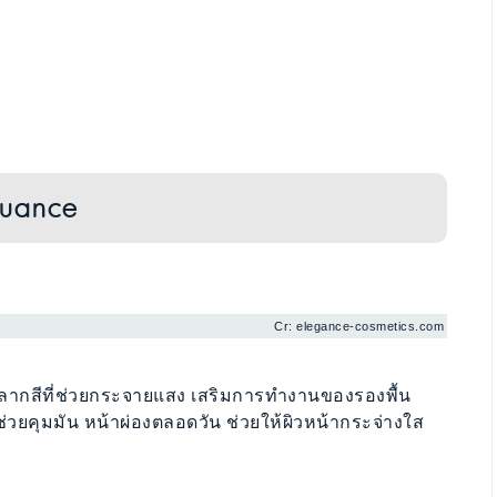
Nuance
Cr: elegance-cosmetics.com
ลากสีที่ช่วยกระจายแสง เสริมการทำงานของรองพื้น
 ช่วยคุมมัน หน้าผ่องตลอดวัน ช่วยให้ผิวหน้ากระจ่างใส