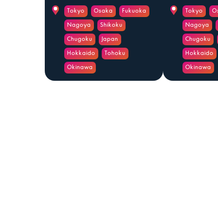
Tokyo
Osaka
Fukuoka
Tokyo
O
Nagoya
Shikoku
Nagoya
Chugoku
Japan
Chugoku
Hokkaido
Tohoku
Hokkaido
Okinawa
Okinawa