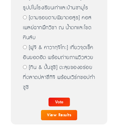
รูปปในโรงเรียนเก่าและบ้านซามูไร
[ตามรอยดาบพิฆาตอสูร] คอส
เพลย์ฉากฝึกวิชา ณ น้ำตกและโขด
หินลับ
[ฟูจิ & คาวากุจิโกะ] เที่ยวจุดเช็ค
อินยอดฮิต พร้อมถ่ายภาพวิวสวย
[กิน & ปั้นซูชิ] ตะลุยของอร่อย
ที่ตลาดปลาซึกิจิ พร้อมเวิร์กชอปทำ
ซูชิ
View Results