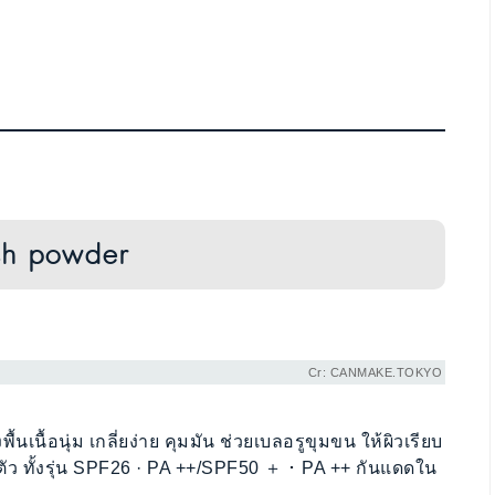
sh powder
Cr: CANMAKE.TOKYO
ื้นเนื้อนุ่ม เกลี่ยง่าย คุมมัน ช่วยเบลอรูขุมขน ให้ผิวเรียบ
ัว ทั้งรุ่น SPF26 · PA ++/SPF50 ＋ ･ PA ++ กันแดดใน