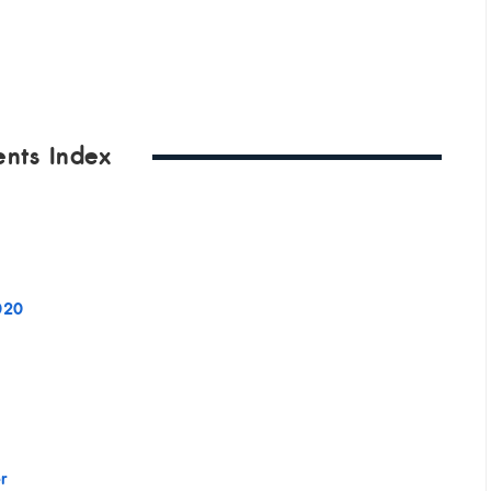
ents Index
020
r