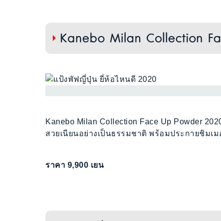
Kanebo Milan Collection 
Kanebo Milan Collection Face Up Powder 2020 แ
สวยเนียนอย่างเป็นธรรมชาติ พร้อมประกายชิมเมอ
ราคา 9,900 เยน