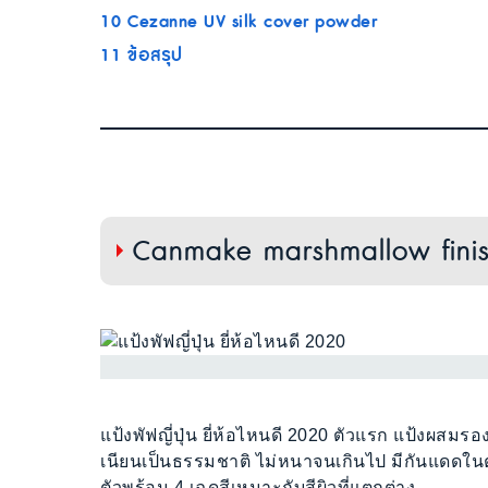
10
Cezanne UV silk cover powder
11
ข้อสรุป
Canmake marshmallow fini
แป้งพัฟญี่ปุ่น ยี่ห้อไหนดี 2020 ตัวแรก แป้งผสมรองพ
เนียนเป็นธรรมชาติ ไม่หนาจนเกินไป มีกันแดดในต
ตัวพร้อม 4 เฉดสีเหมาะกับสีผิวที่แตกต่าง