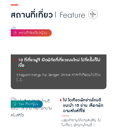
สถานที่เที่ยว
| Feature
10 ที่เที่ยวฟูจิ เปิดพิกัดที่เที่ยวแบบใหม่ ไปกี่ครั้งก็ไม่
เบื่อ
Kitaguchi-hongu Fuji Sengen Shrine ศาลเจ้าที่อุดมไปด้วย
[…]...
ไป โตเกียวพักย่านไหนดี
แนะนำ 15 ย่าน เลือกพัก
ตามสไตล์ที่ใช่
ตอบคำถามให้หายสงสัย ไป
โตเกียว พักย่านไหนดี !
แนะนำ 15 ย่านในโตเกียวที่