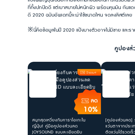
แป้งพัพญี่ปุ่นเป็นอีกหนึ่งไอเท็มที่ขึ้นชื่อในการเนรมิต
ที่ทั้งปกปิดดี แต่เบาสบายไม่หนักผิว พร้อมคุมมัน กันแดด
ดี 2020 ฉบับอัพเดทนี้จะน่าใช้ขนาดไหน จดลงลิสต์เลย
※นี่คือข้อมูลในปี 2020 แป้งบางตัวอาจไม่มีขาย และร
คูปองส่
Discount
ลด
10%
สนุกสุดเหวี่ยงกับคาราโอเกะใน
[คูปองส่วนลด] 
ญี่ปุ่น! คู่มือคูปองส่วนลด
แว่นตาจากประเทศ
JOYSOUND แบบละเอียดยิบ
ตัดแว่นได้รวดเร็ว