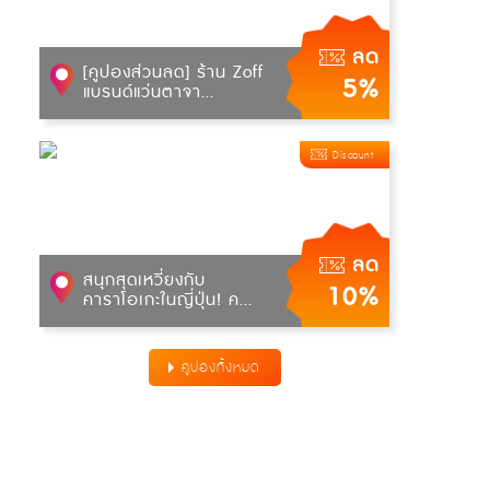
ลด
[คูปองส่วนลด] ร้าน Zoff
5%
แบรนด์แว่นตาจา...
Discount
ลด
สนุกสุดเหวี่ยงกับ
10%
คาราโอเกะในญี่ปุ่น! ค...
คูปองทั้งหมด