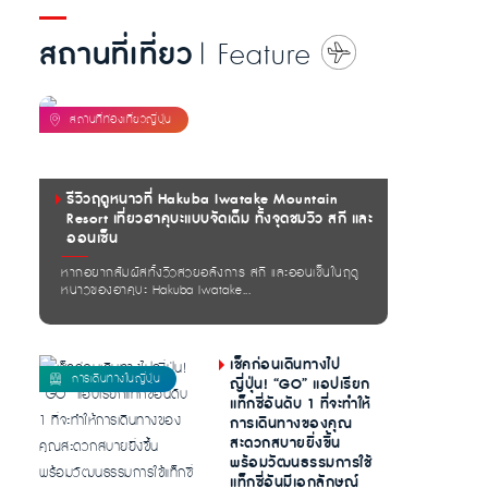
สถานที่เที่ยว
| Feature
รีวิวฤดูหนาวที่ Hakuba Iwatake Mountain
Resort เที่ยวฮาคุบะแบบจัดเต็ม ทั้งจุดชมวิว สกี และ
ออนเซ็น
หากอยากสัมผัสทั้งวิวสวยอลังการ สกี และออนเซ็นในฤดู
หนาวของฮาคุบะ Hakuba Iwatake...
เช็คก่อนเดินทางไป
ญี่ปุ่น! “GO” แอปเรียก
แท็กซี่อันดับ 1 ที่จะทำให้
การเดินทางของคุณ
สะดวกสบายยิ่งขึ้น
พร้อมวัฒนธรรมการใช้
แท็กซี่อันมีเอกลักษณ์