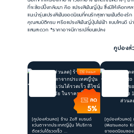
นอกจากเครื่องสำอาง เวชสำอาง ผลิตภัณฑ์ต่างๆ มากมาย อ
ที่จะช้อปปิ้งกลับมา คือ แปรงสีฟันญี่ปุ่น ซึ่งมีให้เลื
แนะนำรุ่นแปรงสีฟันยอดนิยมที่คนรักสุขภาพฟันต้องรัก ม
คุณสมบัติครบ หรือแปรงสีฟันญี่ปุ่นไฟฟ้า แบบไหนดี น่าใช
แสนสะดวก *ราคาอาจมีการเปลี่ยนแปลง
คูปองส่
Discount
ลด
5%
[คูปองส่วนลด] ร้าน Zoff แบรนด์
[คูปองส่วนลด] ม
แว่นตาจากประเทศญี่ปุ่น ให้บริการ
(Matsumoto Ki
ตัดแว่นได้รวดเร็ว ...
ยายอดนิยมของค