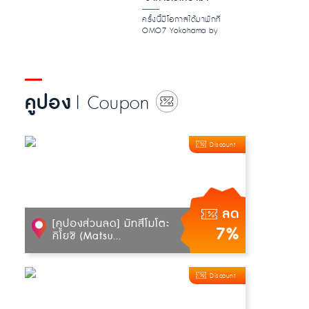
ครั้งนี้มีโอกาสได้มาพักที่
OMO7 Yokohama by
Hoshino Resorts โรงแรมใหม่
ในโยโกฮา...
คูปอง
| Coupon
Discount
ลด
[คูปองส่วนลด] มัทสึโมโตะ
7%
คิโยชิ (Matsu...
Discount