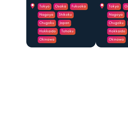
Tokyo
Osaka
Fukuoka
Tokyo
O
Nagoya
Shikoku
Nagoya
Chugoku
Japan
Chugoku
Hokkaido
Tohoku
Hokkaido
Okinawa
Okinawa