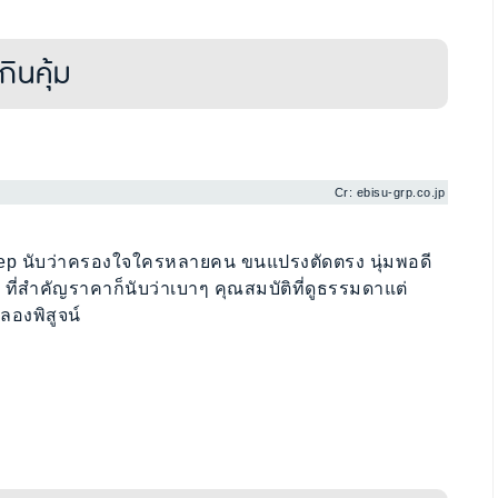
ินคุ้ม
Cr: ebisu-grp.co.jp
weep นับว่าครองใจใครหลายคน ขนแปรงตัดตรง นุ่มพอดี
ี่สำคัญราคาก็นับว่าเบาๆ คุณสมบัติที่ดูธรรมดาแต่
ลองพิสูจน์