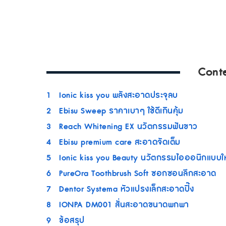
Cont
1
Ionic kiss you พลังสะอาดประจุลบ
2
Ebisu Sweep ราคาเบาๆ ใช้ดีเกินคุ้ม
3
Reach Whitening EX นวัตกรรมฟันขาว
4
Ebisu premium care สะอาดจัดเต็ม
5
Ionic kiss you Beauty นวัตกรรมไอออนิกแบบใ
6
PureOra Toothbrush Soft ซอกซอนลึกสะอาด
7
Dentor Systema หัวแปรงเล็กสะอาดปิ๊ง
8
IONPA DM001 สั่นสะอาดขนาดพกพา
9
ข้อสรุป