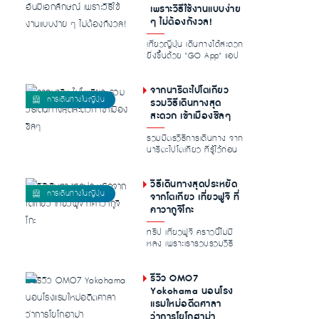
เพราะวิธีใช้งานแบบง่าย
ๆ ไม่ต้องกังวล!
เที่ยวญี่ปุ่น เดินทางได้สะดวก
ยิ่งขึ้นด้วย "GO App" แอป
เรียกแท็กซี่อันดับหนึ่งข...
จากนาริตะไปโตเกียว
รวมวิธีเดินทางสุด
สะดวก เข้าเมืองชิลๆ
รวมมิตรวิธีการเดินทาง จาก
นาริตะไปโตเกียว ที่รู้ไว้ก่อน
ออกเดินทางแล้วรับรองไม่ม...
วิธีเดินทางสุดประหยัด
จากโตเกียว เที่ยวฟูจิ ที่
คาวากูจิโกะ
ทริป เที่ยวฟูจิ คราวนี้ไม่มี
หลง เพราะเรารวบรวมวิธี
การเดินทางจากกรุงโตเกียว
ไปยั...
รีวิว OMO7
Yokohama นอนโรง
แรมใหม่อดีตศาลา
ว่าการโยโกฮาม่า