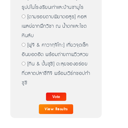
รูปปในโรงเรียนเก่าและบ้านซามูไร
[ตามรอยดาบพิฆาตอสูร] คอส
เพลย์ฉากฝึกวิชา ณ น้ำตกและโขด
หินลับ
[ฟูจิ & คาวากุจิโกะ] เที่ยวจุดเช็ค
อินยอดฮิต พร้อมถ่ายภาพวิวสวย
[กิน & ปั้นซูชิ] ตะลุยของอร่อย
ที่ตลาดปลาซึกิจิ พร้อมเวิร์กชอปทำ
ซูชิ
View Results