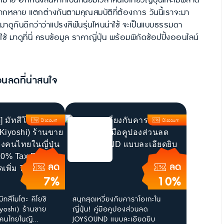
ีกหนึ่งสินค้าที่เป็นที่นิยมเวลาคนไปเที่ยวญี่ปุ่นและไม่พลาด
อกหลากหลาย แตกต่างกันตามคุณสมบัติที่ต้องการ วันนี้เราจะมา
าดูกันดีกว่าว่าแปรงสีฟันรุ่นไหนน่าใช้ จะเป็นแบบธรรมดา
้ มาดูที่นี่ ครบข้อมูล ราคาญี่ปุ่น พร้อมพิกัดช้อปปิ้งออนไลน์
วนลดที่น่าสนใจ
Discount
Discount
ลด
ลด
7%
10%
ัทสึโมโตะ คิโยชิ
สนุกสุดเหวี่ยงกับคาราโอเกะใน
yoshi) ร้านขาย
ญี่ปุ่น! คู่มือคูปองส่วนลด
นไทยในญี...
JOYSOUND แบบละเอียดยิบ