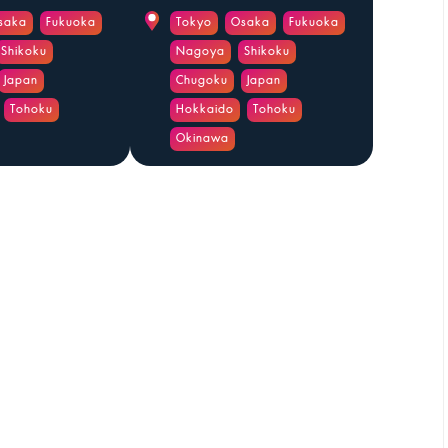
saka
Fukuoka
Tokyo
Osaka
Fukuoka
Shikoku
Nagoya
Shikoku
Japan
Chugoku
Japan
Tohoku
Hokkaido
Tohoku
Okinawa