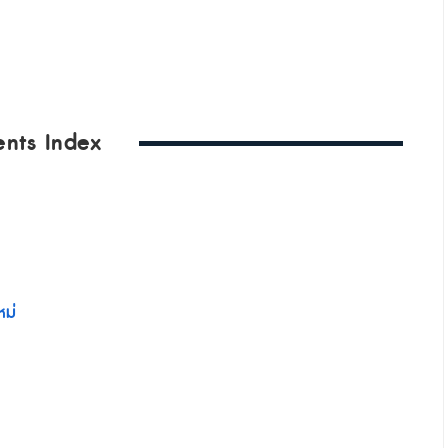
ents Index
หม่