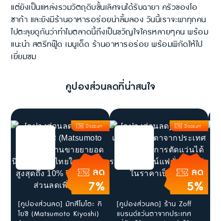
แต่ยังเป็นแหล่งรวมวัตถุดิบชั้นเลิศจนได้รับฉายา ครัวของโอ
ซาก้า และยังมีร้านอาหารอร่อยน่าลิ้มลอง วันนี้เราจะพาทุกคน
ไปตะลุยดูกันว่าทำไมตลาดนี้ถึงเป็นขวัญใจใครหลายๆคน พร้อม
แนะนำ สตรีทฟู๊ด เมนูเด็ด ร้านอาหารอร่อย พร้อมพิกัดให้ไป
เยี่ยมชม
คูปองส่วนลดที่น่าสนใจ
Discount
Discount
ลด
ลด
7%
5%
[คูปองส่วนลด] มัทสึโมโตะ คิ
[คูปองส่วนลด] ร้าน Zoff
ส
โยชิ (Matsumoto Kiyoshi)
แบรนด์แว่นตาจากประเทศ
ใ