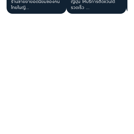
ร้านขายยายอดนิยมของคน
ญี่ปุ่น ให้บริการตัดแว่นได้
J
ไทยในญี...
รวดเร็ว ...