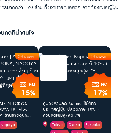
ายุมากกว่า 300 ปี ของเมืองคานาซาว่า ที่พร้อมต้อนรับนัก
าหารมากกว่า 170 ร้าน ทั้งอาหารทะเลสดๆ จากท้องทะเลญี่ปุ่น
วนลดที่น่าสนใจ
Discount
Discount
ลด
ลด
15%
17%
 ALPEN TOKYO,
คูปองส่วนลด Kojima ใช้ได้ทั่ว
OYA และ Alpen
ประเทศญี่ปุ่น ปลอดภาษี 10% +
ๆ ร้านขายอุปก...
ส่วนลดเพิ่มสูงสุด 7%
Nagoya
Tokyo
Osaka
Fukuoka