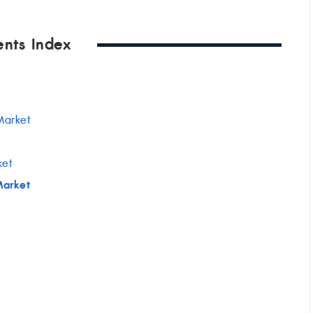
ents Index
Market
ket
Market