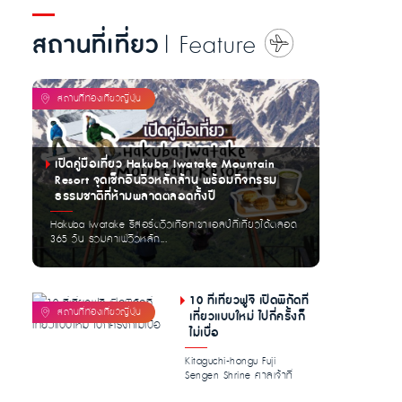
สถานที่เที่ยว
| Feature
เปิดคู่มือเที่ยว Hakuba Iwatake Mountain
Resort จุดเช็กอินวิวหลักล้าน พร้อมกิจกรรม
ธรรมชาติที่ห้ามพลาดตลอดทั้งปี
Hakuba Iwatake รีสอร์ตวิวเทือกเขาแอลป์ที่เที่ยวได้ตลอด
365 วัน รวมคาเฟ่วิวหลัก...
10 ที่เที่ยวฟูจิ เปิดพิกัดที่
เที่ยวแบบใหม่ ไปกี่ครั้งก็
ไม่เบื่อ
Kitaguchi-hongu Fuji
Sengen Shrine ศาลเจ้าที่
อุดมไปด้วย […]...