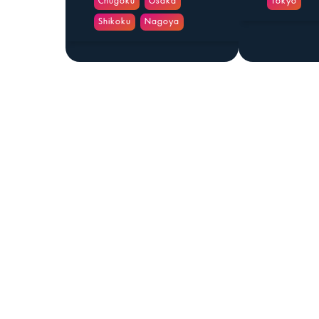
Chugoku
Osaka
Tokyo
Shikoku
Nagoya