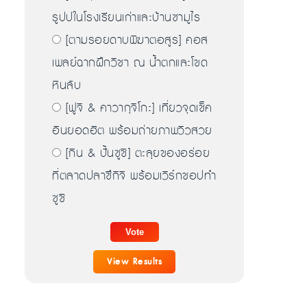
รูปปในโรงเรียนเก่าและบ้านซามูไร
[ตามรอยดาบพิฆาตอสูร] คอส
เพลย์ฉากฝึกวิชา ณ น้ำตกและโขด
หินลับ
[ฟูจิ & คาวากุจิโกะ] เที่ยวจุดเช็ค
อินยอดฮิต พร้อมถ่ายภาพวิวสวย
[กิน & ปั้นซูชิ] ตะลุยของอร่อย
ที่ตลาดปลาซึกิจิ พร้อมเวิร์กชอปทำ
ซูชิ
View Results