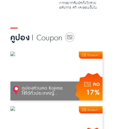
หากอยากสัมผัสทั้งวิวสวย
อลังการ สกี และออนเซ็นใน
ฤดูหนาวของฮาคุบะ Hakuba
Iwatake...
คูปอง
| Coupon
Discount
ลด
คูปองส่วนลด Kojima
17%
ใช้ได้ทั่วประเทศญี่...
Discount