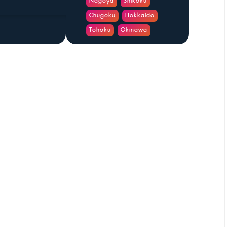
Nagoya
Shikoku
Chugoku
Hokkaido
Tohoku
Okinawa