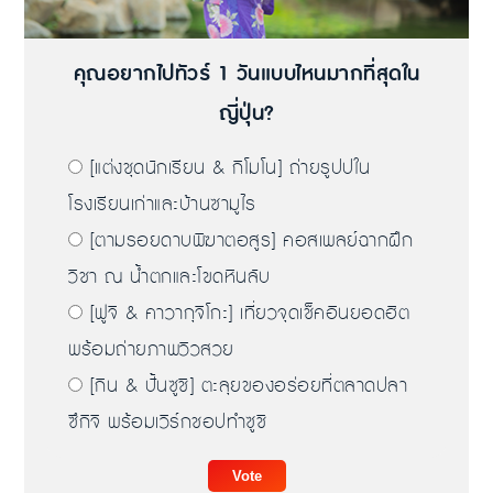
คุณอยากไปทัวร์ 1 วันแบบไหนมากที่สุดใน
ญี่ปุ่น?
[แต่งชุดนักเรียน & กิโมโน] ถ่ายรูปปใน
โรงเรียนเก่าและบ้านซามูไร
[ตามรอยดาบพิฆาตอสูร] คอสเพลย์ฉากฝึก
วิชา ณ น้ำตกและโขดหินลับ
[ฟูจิ & คาวากุจิโกะ] เที่ยวจุดเช็คอินยอดฮิต
พร้อมถ่ายภาพวิวสวย
[กิน & ปั้นซูชิ] ตะลุยของอร่อยที่ตลาดปลา
ซึกิจิ พร้อมเวิร์กชอปทำซูชิ