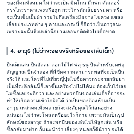
ของมีคมทั้งหมด ไม่ว่าจะเป็น มีดโกน มีกพก คัตเตอร์
กรรไกรราคาแพงหรือถูก กรรไกรตัดเล็บธรรมดา หรือ
จะเป็นเข็มเย็บผ้า รวมไปถึงเครื่องมือช่าง ไขควง แชลง
เลื่อยประเภทต่าง ๆ ดาบและกระบี่ ก็ถือว่าเป็นอาวุธนะ
เพราะฉะนั้นสิ่งเหล่านี้อย่าเผลอพกติดตัวไปเด็ดขาด
4. อาวุธ (ไม่ว่าจะของจริงหรือของเล่นเด็ก)
ปืนเด็กเล่น ปืนอัดลม ดอกไม้ไฟ พลุ ธนู ปืนสำหรับจุดพลุ
สัญญาณ ปืนจำลอง ที่มีขีดความสามารถพอที่จะเป็นปืน
จริงได้ และใครที่ไปเที่ยวญี่ปุ่นไปซื้อดาวกระจายกลับมา
เป็นที่ระลึกอันนี้ก็เอาขึ้นเครื่องไปไม่ได้นะ ต้องเก็บไว้เลย
ไม่ซื้อเลยจะดีกว่า และอย่างพวกปืนของเล่นเด็กก็อาจจะ
ทำให้เกิดความเข้าใจผิดได้ ว่าเป็นของต้องห้ามเป็น
อาวุธ เหล่าตม.ทั้งหลายก็จะสงสัยคุณไว้ก่อนอย่าง
แน่นอน ไม่ว่าจะโหลดหรืออะไรก็ตาม เพราะมันเป็นรูป
ลักษณ์ของอาวุธ ถ้าจะพกปืนของเล่นไปให้ลูกเล่น หรือ
ซื้อกลับมาฝาก ก็แนะนำว่า เลี่ยงๆ หน่อยก็ดีน้าาา จะได้