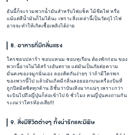
อันนี้ก็จะรวมพวกน้ำมันสำหรับไฟแช็ค ไม้ขีดไฟ หรือ
แม้แต่สีน้ำมันก็ไม่ได้นะ เพราะสิ่งเหล่านี้เป็นวัตถุไวไฟ
อาจจะทำให้เกิดเชื้อเพลิงได้ง่าย
8. อาหารที่มีกลิ่นแรง
ใครชอบปลาร้า ชอบแหนม ชอบทุเรียน ต้องพักก่อน ของ
พวกนี้อาจไม่ได้สร้างอันตราย แต่มันเป็นภัยต่อความ
มั่นคงของจมูกนั่นเอง ลองคิดกันง่ายๆ ว่าถ้ามีใครพก
ของพวกนี้ไป แล้วมันเกิดมีกลิ่นลอยออกบนเครื่องบินที่
ถูกปิดมิดชิดทุกด้าน อิชั้นว่าบันเทิงมากแน่ๆ เพราะกว่า
จะบินไปถึงญี่ปุ่นก็ล่อเข้าไป 6 ชั่วโมง คนญี่ปุ่นคงถามกัน
ระงมว่าใครท้องเสีย!!!
9. สิ่งมีชีวิตต่างๆ ทั้งน่ารักและมีพิษ