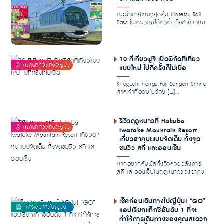
แนะนำพาสเที่ยวสุดคุ้ม Kintetsu Rail
Pass ใบเดียวลุยได้ทั่วทั้ง โอซาก้า เกีย
วโต...
10 ที่เที่ยวฟูจิ เปิดพิกัดที่เที่ยว
แบบใหม่ ไปกี่ครั้งก็ไม่เบื่อ
Kitaguchi-hongu Fuji Sengen Shrine
ศาลเจ้าที่อุดมไปด้วย […]...
รีวิวฤดูหนาวที่ Hakuba
Iwatake Mountain Resort
เที่ยวฮาคุบะแบบจัดเต็ม ทั้งจุด
ชมวิว สกี และออนเซ็น
หากอยากสัมผัสทั้งวิวสวยอลังการ
สกี และออนเซ็นในฤดูหนาวของฮาคุบะ
Hakuba Iwatake...
เช็คก่อนเดินทางไปญี่ปุ่น! “GO”
แอปเรียกแท็กซี่อันดับ 1 ที่จะ
ทำให้การเดินทางของคุณสะดวก