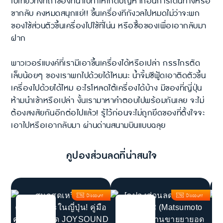
ไปเที่ยวทั้งทีถ้าของที่นำไปทำให้เกิดปัญหาก่อนการเดินทางหรือ
ขากลับ คงหมดสนุกแย่!! ขึ้นเครื่องทีกังวลไปหมดไม่ว่าจะพก
ของใช้ส่วนตัวขึ้นเครื่องไปใช้ที่โน่น หรือซื้อของเพื่อเอากลับมา
ฝาก
พาวเวอร์แบงค์ที่เรามีเอาขึ้นเครื่องได้หรือเปล่า กรรไกรตัด
เล็บน้อยๆ ของเราพกไปด้วยได้ไหมนะ น้ำจิ้มซีฟู้ดเอาติดตัวขึ้น
เครื่องไปด้วยได้ไหม อะไรโหลดใต้เครื่องได้บ้าง มีของที่ญี่ปุ่น
ห้ามนำเข้าหรือเปล่า งั้นเรามาหาคำตอบไปพร้อมกันเลย จะไม่
ต้องสงสัยกันอีกต่อไปแล้ว! รู้ไว้ก่อนจะไม่ถูกยึดของที่ตั้งใจจะ
เอาไปหรือเอากลับมา ผ่านด่านสนามบินแบบฉลุย
คูปองส่วนลดที่น่าสนใจ
Discount
Discount