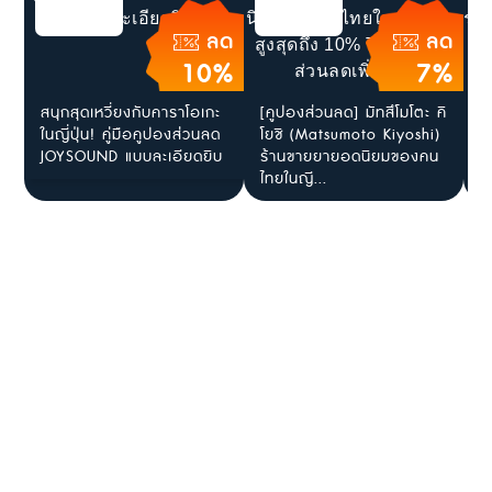
ลด
ลด
10%
7%
สนุกสุดเหวี่ยงกับคาราโอเกะ
[คูปองส่วนลด] มัทสึโมโตะ คิ
[
ในญี่ปุ่น! คู่มือคูปองส่วนลด
โยชิ (Matsumoto Kiyoshi)
แ
JOYSOUND แบบละเอียดยิบ
ร้านขายยายอดนิยมของคน
ญ
ไทยในญี...
ร