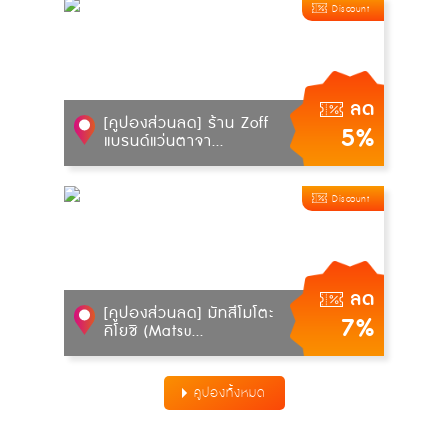
Discount
ลด
[คูปองส่วนลด] ร้าน Zoff
5%
แบรนด์แว่นตาจา...
Discount
ลด
[คูปองส่วนลด] มัทสึโมโตะ
7%
คิโยชิ (Matsu...
คูปองทั้งหมด