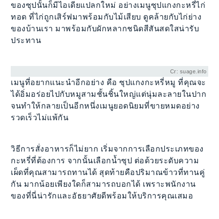
ของซุปนั้นก็มีไอเดียแปลกใหม่ อย่างเมนูซุปแกงกะหรี่ไก่
ทอด ที่ไก่ถูกเสิร์ฟมาพร้อมกับไม้เสียบ ดูคล้ายกับไก่ย่าง
ของบ้านเรา มาพร้อมกับผักหลากชนิดสีสันสดใสน่ารับ
ประทาน
Cr: suage.info
เมนูที่อยากแนะนำอีกอย่าง คือ ซุปแกงกะหรี่หมู ที่คุณจะ
ได้อิ่มอร่อยไปกับหมูสามชั้นชิ้นใหญ่แต่นุ่มละลายในปาก
จนทำให้กลายเป็นอีกหนึ่งเมนูยอดนิยมที่ขายหมดอย่าง
รวดเร็วไม่แพ้กัน
วิธีการสั่งอาหารก็ไม่ยาก เริ่มจากการเลือกประเภทของ
กะหรี่ที่ต้องการ จากนั้นเลือกน้ำซุป ต่อด้วยระดับความ
เผ็ดที่คุณสามารถทานได้ สุดท้ายคือปริมาณข้าวที่ทานคู่
กัน มากน้อยเพียงใดก็สามารถบอกได้ เพราะพนักงาน
ของที่นี่น่ารักและอัธยาศัยดีพร้อมให้บริการคุณเสมอ