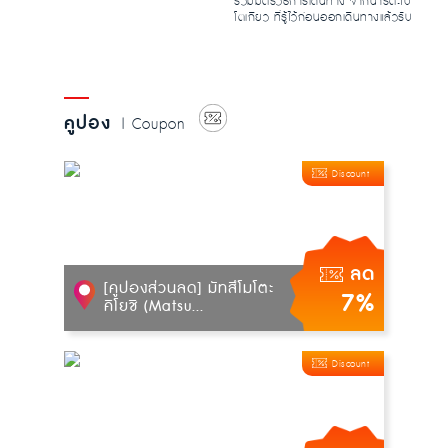
รวมมิตรวิธีการเดินทาง จากนาริตะไป
โตเกียว ที่รู้ไว้ก่อนออกเดินทางแล้วรับ
รองไม่ม...
คูปอง
| Coupon
Discount
ลด
[คูปองส่วนลด] มัทสึโมโตะ
7%
คิโยชิ (Matsu...
Discount