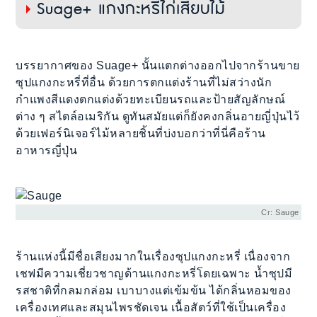
Suage+ แกงกะหรี่ไก่เสียบไม้
บรรยากาศของ Suage+ นั้นแตกต่างออกไปจากร้านขาย
ซุปแกงกะหรี่ที่อื่น ด้วยการตกแต่งร้านที่ไม่สว่างนัก
กำแพงสีแดงตกแต่งด้วยทะเบียนรถและป้ายสัญลักษณ์
ต่าง ๆ สไตล์อเมริกัน ดูทันสมัยแต่ก็ยังคงกลิ่นอายญี่ปุ่นไว้
ด้วยเฟอร์นิเจอร์ไม้หลายชิ้นที่บ่งบอกว่าที่นี่คือร้าน
อาหารญี่ปุ่น
Cr: Sauge
ร้านแห่งนี้มีชื่อเสียงมากในเรื่องซุปแกงกะหรี่ เนื่องจาก
เชฟมีความเชี่ยวชาญด้านแกงกะหรี่โดยเฉพาะ น้ำซุปมี
รสชาติที่กลมกล่อม เบาบางแต่เข้มข้น ได้กลิ่นหอมของ
เครื่องเทศและสมุนไพรชัดเจน เนื้อสัตว์ที่ใช้เป็นเครื่อง