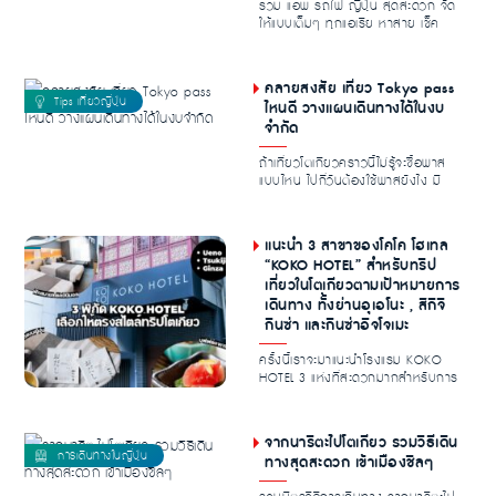
รวม แอพ รถไฟ ญี่ปุ่น สุดสะดวก จัด
ให้แบบเต็มๆ ทุกแอเรีย หาสาย เช็ค
เวลากันแบบชิล...
คลายสงสัย เที่ยว Tokyo pass
ไหนดี วางแผนเดินทางได้ในงบ
จำกัด
ถ้าเที่ยวโตเกียวคราวนี้ไม่รู้จะซื้อพาส
แบบไหน ไปกี่วันต้องใช้พาสยังไง มี
คำถามใน...
แนะนำ 3 สาขาของโคโค โฮเทล
“KOKO HOTEL” สำหรับทริป
เที่ยวในโตเกียวตามเป้าหมายการ
เดินทาง ทั้งย่านอุเอโนะ , สึกิจิ
กินซ่า และกินซ่าอิจโจเมะ
ครั้งนี้เราจะมาแนะนำโรงแรม KOKO
HOTEL 3 แห่งที่สะดวกมากสำหรับการ
ท่องเที่ยวโตเก...
จากนาริตะไปโตเกียว รวมวิธีเดิน
ทางสุดสะดวก เข้าเมืองชิลๆ