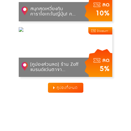
ลด
สนุกสุดเหวี่ยงกับ
10%
คาราโอเกะในญี่ปุ่น! ค...
Discount
ลด
[คูปองส่วนลด] ร้าน Zoff
5%
แบรนด์แว่นตาจา...
คูปองทั้งหมด