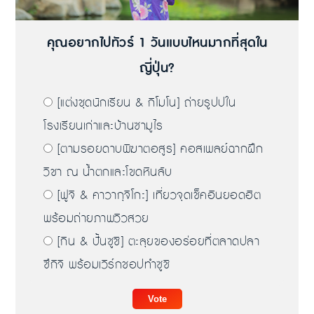
คุณอยากไปทัวร์ 1 วันแบบไหนมากที่สุดใน
ญี่ปุ่น?
[แต่งชุดนักเรียน & กิโมโน] ถ่ายรูปปใน
โรงเรียนเก่าและบ้านซามูไร
[ตามรอยดาบพิฆาตอสูร] คอสเพลย์ฉากฝึก
วิชา ณ น้ำตกและโขดหินลับ
[ฟูจิ & คาวากุจิโกะ] เที่ยวจุดเช็คอินยอดฮิต
พร้อมถ่ายภาพวิวสวย
[กิน & ปั้นซูชิ] ตะลุยของอร่อยที่ตลาดปลา
ซึกิจิ พร้อมเวิร์กชอปทำซูชิ