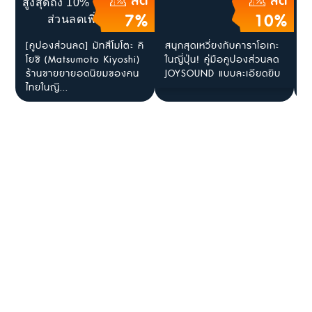
ลด
ลด
7%
10%
[คูปองส่วนลด] มัทสึโมโตะ คิ
สนุกสุดเหวี่ยงกับคาราโอเกะ
[
โยชิ (Matsumoto Kiyoshi)
ในญี่ปุ่น! คู่มือคูปองส่วนลด
แ
ร้านขายยายอดนิยมของคน
JOYSOUND แบบละเอียดยิบ
ญ
ไทยในญี...
ร