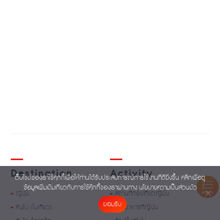
Destination
Activity
เว็บไซต์ของเราใช้คุกกี้เพื่อให้ท่านได้รับประสบการณ์การใช้งานที่ดียิ่งขึ้น คลิกเพื่อดู
ข้อมูลเพิ่มเติมเกี่ยวกับการใช้คุ๊กกี้ของเราผ่านทาง
นโยบายความเป็นส่วนตัว
ญี่ปุ่น
สถานที่ท่องเที่ยวญี่ปุ่น
INDEX
ยอมรับ
คันโต (โตเกียว)
ร้านอาหารที่ญี่ปุ่น