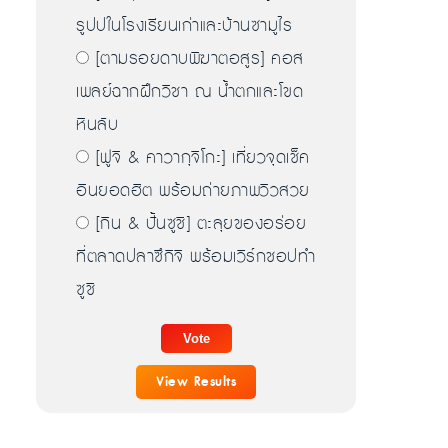
รูปปในโรงเรียนเก่าและบ้านซามูไร
[ตามรอยดาบพิฆาตอสูร] คอส
เพลย์ฉากฝึกวิชา ณ น้ำตกและโขด
หินลับ
[ฟูจิ & คาวากุจิโกะ] เที่ยวจุดเช็ค
อินยอดฮิต พร้อมถ่ายภาพวิวสวย
[กิน & ปั้นซูชิ] ตะลุยของอร่อย
ที่ตลาดปลาซึกิจิ พร้อมเวิร์กชอปทำ
ซูชิ
View Results