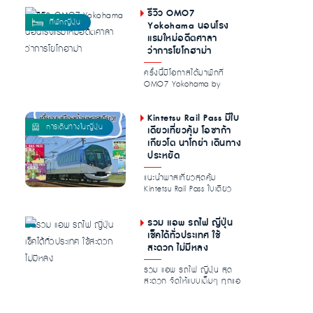
ไปยั...
รีวิว OMO7
Yokohama นอนโรง
แรมใหม่อดีตศาลา
ว่าการโยโกฮาม่า
ครั้งนี้มีโอกาสได้มาพักที่
OMO7 Yokohama by
Hoshino Resorts โรงแรมใหม่
ในโยโกฮา...
Kintetsu Rail Pass มีใบ
เดียวเที่ยวคุ้ม โอซาก้า
เกียวโต นาโกย่า เดินทาง
ประหยัด
แนะนำพาสเที่ยวสุดคุ้ม
Kintetsu Rail Pass ใบเดียว
ลุยได้ทั่วทั้ง โอซาก้า เกียว
โต...
รวม แอพ รถไฟ ญี่ปุ่น
เช็คได้ทั่วประเทศ ใช้
สะดวก ไม่มีหลง
รวม แอพ รถไฟ ญี่ปุ่น สุด
สะดวก จัดให้แบบเต็มๆ ทุกแอ
เรีย หาสาย เช็คเวลากันแบบ
ชิล...