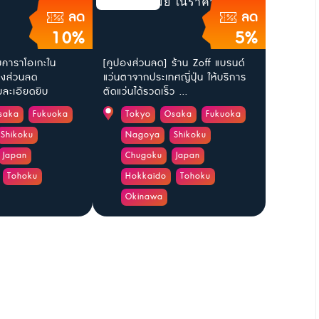
ลด
ลด
10%
5%
ับคาราโอเกะใน
[คูปองส่วนลด] ร้าน Zoff แบรนด์
ูปองส่วนลด
แว่นตาจากประเทศญี่ปุ่น ให้บริการ
ะเอียดยิบ
ตัดแว่นได้รวดเร็ว ...
saka
Fukuoka
Tokyo
Osaka
Fukuoka
Shikoku
Nagoya
Shikoku
Japan
Chugoku
Japan
Tohoku
Hokkaido
Tohoku
Okinawa