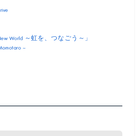
rive
「Hello, New World ～虹を、つなごう～」
 Momotaro ~