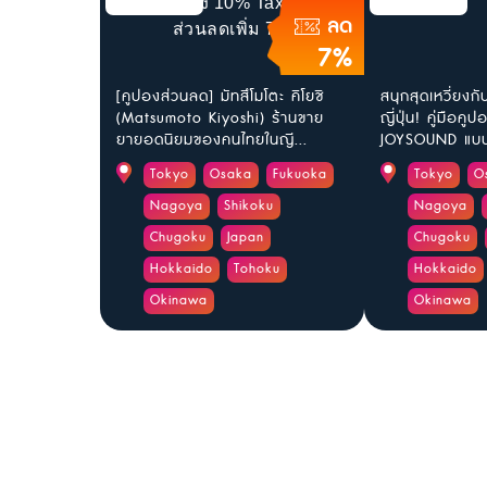
ลด
7%
[คูปองส่วนลด] มัทสึโมโตะ คิโยชิ
สนุกสุดเหวี่ยงก
(Matsumoto Kiyoshi) ร้านขาย
ญี่ปุ่น! คู่มือค
ยายอดนิยมของคนไทยในญี...
JOYSOUND แบบล
Tokyo
Osaka
Fukuoka
Tokyo
O
Nagoya
Shikoku
Nagoya
Chugoku
Japan
Chugoku
Hokkaido
Tohoku
Hokkaido
Okinawa
Okinawa