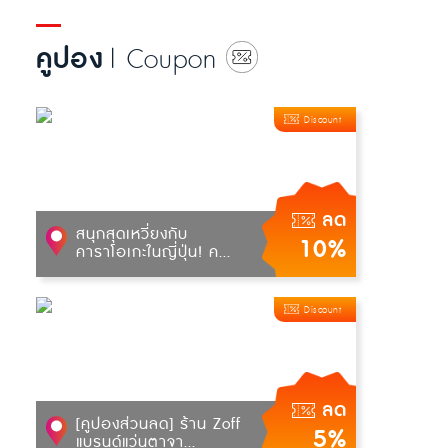
คูปอง
| Coupon
Discount
ลด
สนุกสุดเหวี่ยงกับ
10%
คาราโอเกะในญี่ปุ่น! ค...
Discount
ลด
[คูปองส่วนลด] ร้าน Zoff
5%
แบรนด์แว่นตาจา...