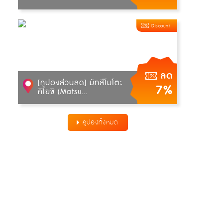
Discount
ลด
[คูปองส่วนลด] มัทสึโมโตะ
7%
คิโยชิ (Matsu...
คูปองทั้งหมด