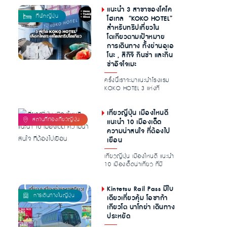
แนะนำ 3 สาขาของโคโค
โฮเทล “KOKO HOTEL”
สำหรับทริปเที่ยวใน
โตเกียวตามเป้าหมาย
การเดินทาง ทั้งย่านอุเอ
โนะ , สึกิจิ กินซ่า และกิน
ซ่าอิจโจเมะ
ครั้งนี้เราจะมาแนะนำโรงแรม
KOKO HOTEL 3 แห่งที่
สะดวกมากสำหรับการท่อง
เที่ยวโตเก...
เที่ยวญี่ปุ่น เมืองไหนดี
แนะนำ 10 เมืองเด็ด
ความน่าสนใจ ที่ต้องไป
เยือน
เที่ยวญี่ปุ่น เมืองไหนดี แนะนำ
10 เมืองเด็ดน่าเที่ยว ที่มี
ความโดดเด่นน่าสนใจ ท...
Kintetsu Rail Pass มีใบ
เดียวเที่ยวคุ้ม โอซาก้า
เกียวโต นาโกย่า เดินทาง
ประหยัด