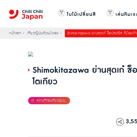
ใบไม้เปลี่ยนสี
เล่นหิมะแ
หน้าแรก
เที่ยวญี่ปุ่นด้วยตัวเอง
Shimokitazawa ย่านสุดเก๋ ช็อปสุดชิล ที่ต้อง
Shimokitazawa ย่านสุดเก๋ ช็
โตเกียว
3,5