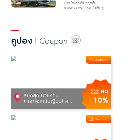
แนะนำพาสเที่ยวสุดคุ้ม
Kintetsu Rail Pass ใบเดียว
ลุยได้ทั่วทั้ง โอซาก้า เกียว
โต...
คูปอง
| Coupon
Discount
ลด
สนุกสุดเหวี่ยงกับ
10%
คาราโอเกะในญี่ปุ่น! ค...
Discount