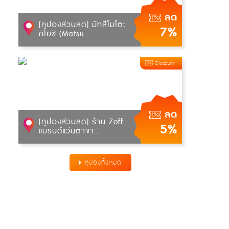
ลด
[คูปองส่วนลด] มัทสึโมโตะ
7%
คิโยชิ (Matsu...
Discount
ลด
[คูปองส่วนลด] ร้าน Zoff
5%
แบรนด์แว่นตาจา...
คูปองทั้งหมด