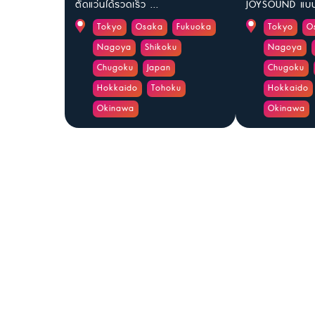
ตัดแว่นได้รวดเร็ว ...
JOYSOUND แบบล
Tokyo
Osaka
Fukuoka
Tokyo
O
Nagoya
Shikoku
Nagoya
Chugoku
Japan
Chugoku
Hokkaido
Tohoku
Hokkaido
Okinawa
Okinawa