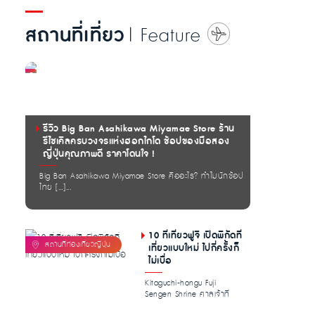
สถานที่เที่ยว
| Feature
รีวิว Big Ban Asahikawa Miyamae Store ร้าน
รีไซเคิลครบวงจรแห่งฮอกไกโด ช้อปของมือสอง
ญี่ปุ่นคุณภาพดี ราคาโดนใจ !
Big Ban Asahikawa Miyamae Store คืออะไร? ทำไมนักช้อป
ไทย […]...
10 ที่เที่ยวฟูจิ เปิดพิกัดที่
เที่ยวแบบใหม่ ไปกี่ครั้งก็
ไม่เบื่อ
Kitaguchi-hongu Fuji
Sengen Shrine ศาลเจ้าที่
อุดมไปด้วย […]...