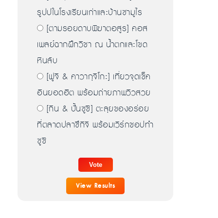
รูปปในโรงเรียนเก่าและบ้านซามูไร
[ตามรอยดาบพิฆาตอสูร] คอส
เพลย์ฉากฝึกวิชา ณ น้ำตกและโขด
หินลับ
[ฟูจิ & คาวากุจิโกะ] เที่ยวจุดเช็ค
อินยอดฮิต พร้อมถ่ายภาพวิวสวย
[กิน & ปั้นซูชิ] ตะลุยของอร่อย
ที่ตลาดปลาซึกิจิ พร้อมเวิร์กชอปทำ
ซูชิ
View Results