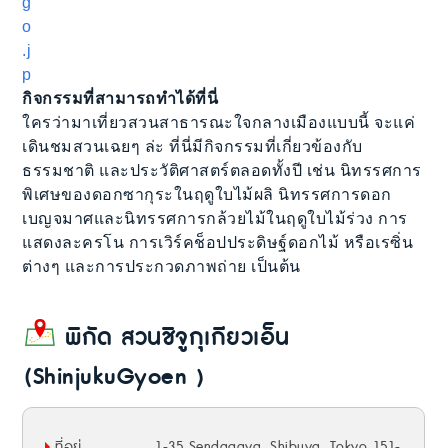
g
o
.j
p
กิจกรรมที่สามารถทำได้ที่นี่
ใครว่ามาเที่ยวสวนสาธารณะใจกลางเมืองแบบนี้ จะแค่
เดินชมสวนเฉยๆ ล่ะ ที่นี่มีกิจกรรมที่เกี่ยวข้องกับ
ธรรมชาติ และประวัติศาสตร์ตลอดทั้งปี เช่น นิทรรศการ
พิเศษของดอกซากุระในฤดูใบไม้ผลิ นิทรรศการดอก
เบญจมาศและนิทรรศการกล้วยไม้ในฤดูใบไม้ร่วง การ
แสดงละครโน การเวิร์คช็อปประดิษฐ์ดอกไม้ หรือเรซิ่น
ต่างๆ และการประกวดภาพถ่าย เป็นต้น
พิกัด
สวนชิจูกุเกียวเอ็น
(
ShinjukuGyoen
)
ที่อยู่
1-35 Sendagaya, Shibuya, Tokyo 151-