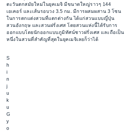
ตะวันตกสมัยใหม่ในยุคเมจิ มีขนาดใหญ่ราวๆ 144
เอเคอร์ และเส้นรอบวง 3.5 กม. มีการผสมผสาน 3 โซน
ในการตกแต่งสวนที่แตกต่างกัน ได้แก่สวนแบบญี่ปุ่น
สวนอังกฤษ และสวนฝรั่งเศส โดยสวนแห่งนี้ได้รับการ
ออกแบบโดยนักออกแบบภูมิทัศน์ชาวฝรั่งเศส และถือเป็น
หนึ่งในสวนที่สำคัญที่สุดในยุคเมจิเลยก็ว่าได้
S
h
i
n
j
u
k
u
G
y
o