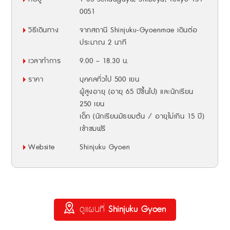
0051
วิธีเดินทาง
จากสถานี Shinjuku-Gyoenmae เดินต่อ
ประมาณ 2 นาที
เวลาทำการ
9.00 – 18.30 น.
ราคา
บุคคลทั่วไป 500 เยน
ผู้สูงอายุ (อายุ 65 ปีขึ้นไป) และนักเรียน
250 เยน
เด็ก (นักเรียนมัธยมต้น / อายุไม่เกิน 15 ปี)
เข้าชมฟรี
Website
Shinjuku Gyoen
ดูแผนที่
Shinjuku Gyoen