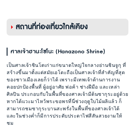
สถานที่ท่องเที่ยวใกล้เคียง
ศาลเจ้าฮานะโซโนะ
(
Hanazono Shrine
)
เป็นศาลเจ้าชินโตเก่าแก่ขนาดใหญ่ใจกลางย่านชินจูกุ ที่
สร้างขึ้นมาตั้งแต่สมัยเอโดะถือเป็นศาลเจ้าที่สำคัญที่สุด
ของชาวเมืองเลยก็ว่าได้ เพราะมีเทพเจ้าด้านการงาน
คอยปกป้องพื้นที่ ผู้อยู่อาศัย พ่อค้า ช่างฝีมือ และเหล่า
ศิลปิน ประกอบกับในพื้นที่ของศาลเจ้ามีต้นซากุระอยู่ด้วย
หากได้แวะมาไหว้พระขอพรที่นี่ช่วงฤดูใบไม้ผลิแล้ว ก็
สามารถชมซากุระบานสะพรั่งในพื้นที่ของศาลเจ้าได้
และในช่วงค่ำก็มีการประดับประดาไฟสีสันสวยงามให้
ชม