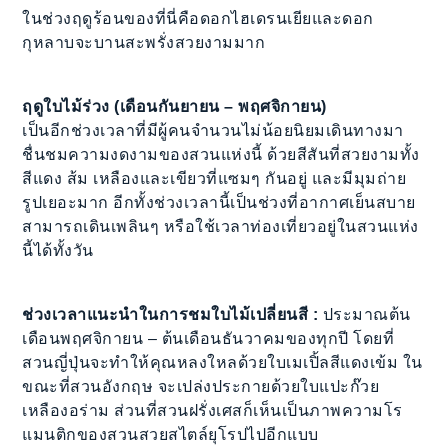
ในช่วงฤดูร้อนของที่นี่คือดอกไฮเดรนเยียและดอก
กุหลาบจะบานสะพรั่งสวยงามมาก
ฤดูใบไม้ร่วง (เดือนกันยายน – พฤศจิกายน)
เป็นอีกช่วงเวลาที่มีผู้คนจำนวนไม่น้อยนิยมเดินทางมา
ชื่นชมความงดงามของสวนแห่งนี้ ด้วยสีสันที่สวยงามทั้ง
สีแดง ส้ม เหลืองและเขียวที่แซมๆ กันอยู่ และมีมุมถ่าย
รูปเยอะมาก อีกทั้งช่วงเวลานี้เป็นช่วงที่อากาศเย็นสบาย
สามารถเดินเพลินๆ หรือใช้เวลาท่องเที่ยวอยู่ในสวนแห่ง
นี้ได้ทั้งวัน
ช่วงเวลาแนะนำในการชมใบไม้เปลี่ยนสี :
ประมาณต้น
เดือนพฤศจิกายน – ต้นเดือนธันวาคมของทุกปี โดยที่
สวนญี่ปุ่นจะทำให้คุณหลงใหลด้วยใบเมเปิ้ลสีแดงเข้ม ใน
ขณะที่สวนอังกฤษ จะเปล่งประกายด้วยใบแปะก๊วย
เหลืองอร่าม ส่วนที่สวนฝรั่งเศสก็เห็นเป็นภาพความโร
แมนติกของสวนสวยสไตล์ยุโรปไปอีกแบบ