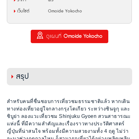
ราคา
ฟรี
เว็บไซต์
Omoide Yokocho
ดูแผนที่
Omoide Yokocho
สรุป
สำหรับคนที่ชื่นชอบการเที่ยวชมธรรมชาติแล้ว หากเดิน
ทางท่องเที่ยวอยู่ใจกลางกรุงโตเกียว ระหว่างชินจูกุ และ
ชิบูย่า ลองแวะเที่ยวชม Shinjuku Gyoen สวนสาธารณะ
แห่งนี้ ที่มีความสำคัญและเรื่องราวทางประวัติศาสตร์
ญี่ปุ่นที่น่าสนใจ พร้อมทั้งมีความสวยงามทั้ง 4 ฤดู ไม่ว่า
จะมาช่วงฤดูกาลไหน ก็สามารถเที่ยวได้อย่างเพลิดเพลิน