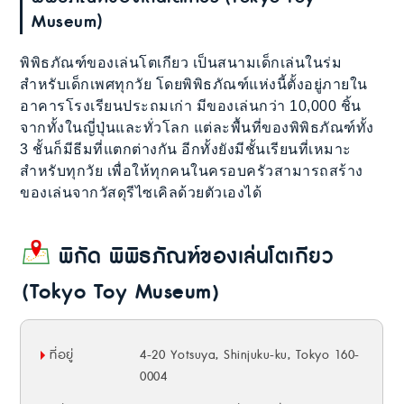
Museum)
พิพิธภัณฑ์ของเล่นโตเกียว เป็นสนามเด็กเล่นในร่ม
สำหรับเด็กเพศทุกวัย โดยพิพิธภัณฑ์แห่งนี้ตั้งอยู่ภายใน
อาคารโรงเรียนประถมเก่า มีของเล่นกว่า 10,000 ชิ้น
จากทั้งในญี่ปุ่นและทั่วโลก แต่ละพื้นที่ของพิพิธภัณฑ์ทั้ง
3 ชั้นก็มีธีมที่แตกต่างกัน อีกทั้งยังมีชั้นเรียนที่เหมาะ
สำหรับทุกวัย เพื่อให้ทุกคนในครอบครัวสามารถสร้าง
ของเล่นจากวัสดุรีไซเคิลด้วยตัวเองได้
พิกัด พิพิธภัณฑ์ของเล่นโตเกียว
(Tokyo Toy Museum)
ที่อยู่
4-20 Yotsuya, Shinjuku-ku, Tokyo 160-
0004