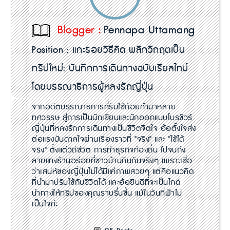
Blogger :
Pennapa Uttamang
Position :
แกะรอยวิธีคิด พลิกวิกฤตเป็น
ทริปใหม่: บันทึกการเดินทางฉบับเรียลไทม์
โดยบรรณาธิการผู้หลงรักญี่ปุ่น
จากอดีตบรรณาธิการที่รับใช้ถ้อยคำมาหลาย
ทศวรรษ สู่การเป็นนักเขียนและนักออกแบบโบรชัวร์
ญี่ปุ่นที่หลงรักการเดินทางเป็นชีวิตจิตใจ อ้อตั้งใจส่ง
ต่อแรงบันดาลใจผ่านเรื่องราวที่ "จริง" และ "ใช้ได้
จริง" ตั้งแต่วิถีชีวิต การทำธุรกิจท้องถิ่น ไปจนถึง
ลายแทงร้านอร่อยที่ชาวบ้านกินกันจริงๆ เพราะเชื่อ
ว่าเสน่ห์ของญี่ปุ่นไม่ได้มีแค่ภาพสวยๆ แต่คือแนวคิด
ที่นำมาปรับใช้กับชีวิตได้ และอ้อยินดีที่จะเป็นไกด์
นำทางให้ทริปของคุณราบรื่นขึ้น แม้ในวันที่ฟ้าไม่
เป็นใจค่ะ