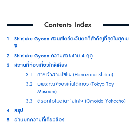
Contents Index
1
Shinjuku Gyoen สวนสไตล์ตะวันตกที่สำคัญที่สุดในยุคเม
จิ
2
Shinjuku Gyoen ความสวยงาม 4 ฤดู
3
สถานที่ท่องเที่ยวใกล้เคียง
3.1
ศาลเจ้าฮานะโซโนะ (Hanazono Shrine)
3.2
พิพิธภัณฑ์ของเล่นโตเกียว (Tokyo Toy
Museum)
3.3
ตรอกโอโมอิเดะ โยโกโจ (Omoide Yokocho)
4
สรุป
5
อ่านบทความที่เกี่ยวข้อง