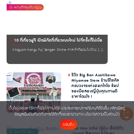
10 ที่เที่ยวฟูจิ เปิดพิกัดที่เที่ยวแบบใหม่ ไปกี่ครั้งก็ไม่เบื่อ
Kitaguchi-hongu Fuji Sengen Shrine ศาลเจ้าที่อุดมไปด้วย […]...
รีวิว Big Ban Asahikawa
Miyamae Store ร้านรีไซเคิล
ครบวงจรแห่งฮอกไกโด ช้อป
ของมือสองญี่ปุ่นคุณภาพดี
ราคาโดนใจ !
Big Ban Asahikawa Miyamae Store
เว็บไซต์ของเราใช้คุกกี้เพื่อให้ท่านได้รับประสบการณ์การใช้งานที่ดียิ่งขึ้น คลิกเพื่อดู
คืออะไร? ทำไมนักช้อปไทย […]...
ข้อมูลเพิ่มเติมเกี่ยวกับการใช้คุ๊กกี้ของเราผ่านทาง
นโยบายความเป็นส่วนตัว
INDEX
ยอมรับ
รวม แอพ รถไฟ ญี่ปุ่น เช็คได้ทั่ว
ประเทศ ใช้สะดวก ไม่มีหลง