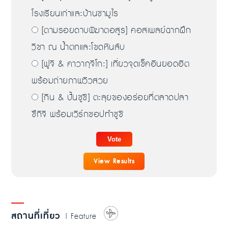
โรงเรียนเก่าและบ้านซามูไร
[ตามรอยดาบพิฆาตอสูร] คอสเพลย์ฉากฝึก
วิชา ณ น้ำตกและโขดหินลับ
[ฟูจิ & คาวากุจิโกะ] เที่ยวจุดเช็คอินยอดฮิต
พร้อมถ่ายภาพวิวสวย
[กิน & ปั้นซูชิ] ตะลุยของอร่อยที่ตลาดปลา
ซึกิจิ พร้อมเวิร์กชอปทำซูชิ
View Results
สถานที่เที่ยว
| Feature