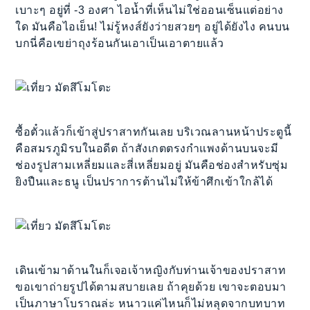
เบาะๆ อยู่ที่ -3 องศา ไอน้ำที่เห็นไม่ใช่ออนเซ็นแต่อย่าง
ใด มันคือไอเย็น! ไม่รู้หงส์ยังว่ายสวยๆ อยู่ได้ยังไง คนบน
บกนี่คือเขย่าถุงร้อนกันเอาเป็นเอาตายแล้ว
ซื้อตั๋วแล้วก็เข้าสู่ปราสาทกันเลย บริเวณลานหน้าประตูนี้
คือสมรภูมิรบในอดีต ถ้าสังเกตตรงกำแพงด้านบนจะมี
ช่องรูปสามเหลี่ยมและสี่เหลี่ยมอยู่ มันคือช่องสำหรับซุ่ม
ยิงปืนและธนู เป็นปราการต้านไม่ให้ข้าศึกเข้าใกล้ได้
เดินเข้ามาด้านในก็เจอเจ้าหญิงกับท่านเจ้าของปราสาท
ขอเขาถ่ายรูปได้ตามสบายเลย ถ้าคุยด้วย เขาจะตอบมา
เป็นภาษาโบราณล่ะ หนาวแค่ไหนก็ไม่หลุดจากบทบาท