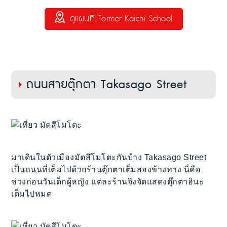
ดูแผนที่ Former Kaichi School
ถนนสายตุ๊กตา Takasago Street
มาเดินในตัวเมืองมัตสึโมโตะกันบ้าง Takasago Street
เป็นถนนที่เต็มไปด้วยร้านตุ๊กตาเต็มสองข้างทาง นี่คือ
ช่วงก่อนวันเด็กผู้หญิง แต่ละร้านจึงจัดแสดงตุ๊กตาฮินะ
เต็มไปหมด