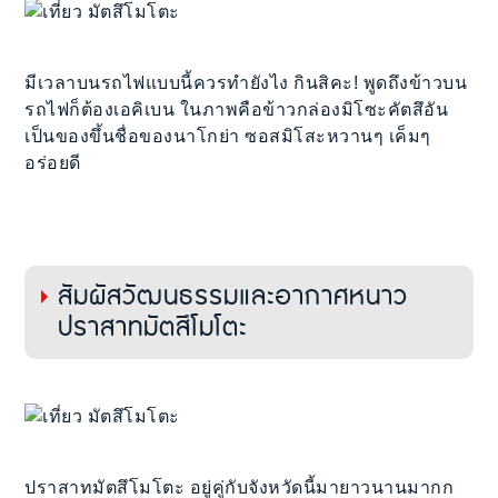
มีเวลาบนรถไฟแบบนี้ควรทำยังไง กินสิคะ! พูดถึงข้าวบน
รถไฟก็ต้องเอคิเบน ในภาพคือข้าวกล่องมิโซะคัตสึอัน
เป็นของขึ้นชื่อของนาโกย่า ซอสมิโสะหวานๆ เค็มๆ
อร่อยดี
สัมผัสวัฒนธรรมและอากาศหนาว
ปราสาทมัตสึโมโตะ
ปราสาทมัตสึโมโตะ อยู่คู่กับจังหวัดนี้มายาวนานมากก