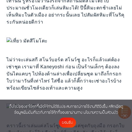
เท่านั้น รู้หรือไม่ว่านั่งรถจากสถานีมัตสึโมโตะไป
ประมาณชั่วโมงเดียวก็เล่นหิมะได้! ปีนี้หิมะตกช้าเลยไม่
เห็นหิมะในตัวเมือง อย่ากระนั้นเลย ไปสัมผัสหิมะที่โนริคุ
ระกันหน่อยดีกว่า
ไม่ว่าจะเล่นสกี สโนว์บอร์ด สโนว์ชู อะไรก็แล้วแต่ต้อง
เช่าชุด เรามาที่ Kaneyoshi ก่อน เป็นร้านเล็กๆ ต้องลง
บันไดแคบๆ ไปห้องด้านล่างเพื่อเปลี่ยนชุด มาถึงก็กรอก
ใบว่ามาวันที่เท่าไหร่ ใส่ชื่อ แล้วก็ติ๊กว่าจะเช่าอะไรบ้าง
พร้อมเขียนไซส์รองเท้าและความสูง
เว็บไซต์ของเราใช้คุกกี้เพื่อให้ท่านได้รับประสบการณ์การใช้งานที่ดียิ่งขึ้น คลิกเพื่อดู
ข้อมูลเพิ่มเติมเกี่ยวกับการใช้คุ๊กกี้ของเราผ่านทาง
นโยบายความเป็นส่วนตัว
INDEX
ยอมรับ
คราวนี้เราเล่นแค่สโนว์ชูเลยเช่าแค่ชุดกับถุงมือ กรอกใบ