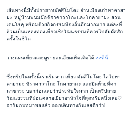
เส้นทางนี้มีทั้งปราสาทมัตสึโมโตะ ย่านเมืองเก่าทาคายา
มะ หมู่บ้านพนมมือชิราคาวาโกะและโกคายามะ สวน
เคนโรคุ พร้อมด้วยกิจกรรมท้องถิ่นอีกมากมาย แต่ละที่
ล้วนเป็นแหล่งท่องเที่ยวเชิงวัฒนธรรมที่ควรไปสัมผัสสัก
ครั้งในชีวิต
วางแผนเที่ยวและดูรายละเอียดเพิ่มเติมได้
>>ที่นี่
ซึ่งทริปในครั้งนี้เราเริ่มจาก เที่ยว มัตสึโมโตะ ไล่ไปทา
คายามะ ชิราคาวาโกะ โกคายามะ และปิดท้ายที่คา
นาซาวะ บอกก่อนเลยว่าประทับใจมาก เป็นทริปสาย
วัฒนธรรมที่ผ่อนคลายเยียวยาหัวใจที่สุดทริปหนึ่งเลย♡
อารัมภบทมาพอแล้ว ออกเดินทางกันเลยดีกว่า!