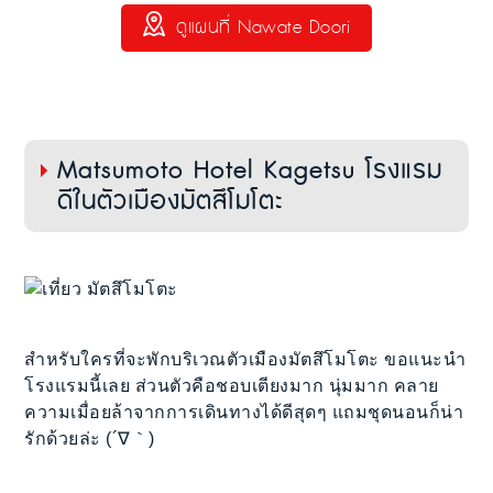
ดูแผนที่ Nawate Doori
Matsumoto Hotel Kagetsu โรงแรม
ดีในตัวเมืองมัตสึโมโตะ
สำหรับใครที่จะพักบริเวณตัวเมืองมัตสึโมโตะ ขอแนะนำ
โรงแรมนี้เลย ส่วนตัวคือชอบเตียงมาก นุ่มมาก คลาย
ความเมื่อยล้าจากการเดินทางได้ดีสุดๆ แถมชุดนอนก็น่า
รักด้วยล่ะ (´∇｀)