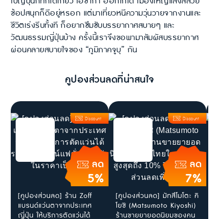
ไปญี่ปุ่นกี่ทีก็โตเกียว โอซาก้า ฮอกไกโด เมืองใหญ่แสงสีสวย
ช้อปสนุกก็ดีอยู่หรอก แต่มาเที่ยวหนีความวุ่นวายจากงานและ
ชีวิตเร่งรีบทั้งที ก็อยากซึมซับบรรยากาศสบายๆ และ
วัฒนธรรมญี่ปุ่นบ้าง ครั้งนี้เราจึงขอพามาสัมผัสบรรยากาศ
ผ่อนคลายสบายใจของ “ภูมิภาคจูบุ” กัน
คูปองส่วนลดที่น่าสนใจ
Discount
Discount
ลด
ลด
5%
7%
[คูปองส่วนลด] ร้าน Zoff
[คูปองส่วนลด] มัทสึโมโตะ คิ
ส
แบรนด์แว่นตาจากประเทศ
โยชิ (Matsumoto Kiyoshi)
ใ
ญี่ปุ่น ให้บริการตัดแว่นได้
ร้านขายยายอดนิยมของคน
J