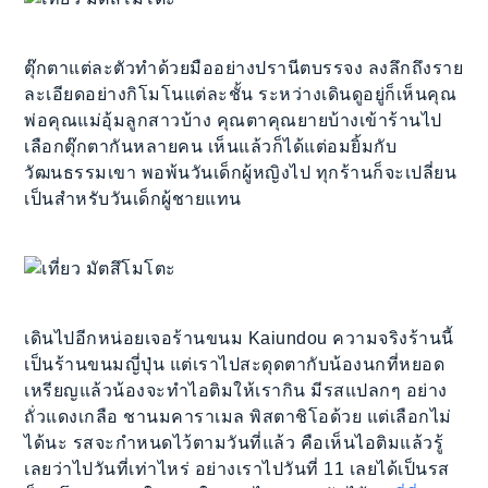
ตุ๊กตาแต่ละตัวทำด้วยมืออย่างปรานีตบรรจง ลงลึกถึงราย
ละเอียดอย่างกิโมโนแต่ละชั้น ระหว่างเดินดูอยู่ก็เห็นคุณ
พ่อคุณแม่อุ้มลูกสาวบ้าง คุณตาคุณยายบ้างเข้าร้านไป
เลือกตุ๊กตากันหลายคน เห็นแล้วก็ได้แต่อมยิ้มกับ
วัฒนธรรมเขา พอพ้นวันเด็กผู้หญิงไป ทุกร้านก็จะเปลี่ยน
เป็นสำหรับวันเด็กผู้ชายแทน
เดินไปอีกหน่อยเจอร้านขนม Kaiundou ความจริงร้านนี้
เป็นร้านขนมญี่ปุ่น แต่เราไปสะดุดตากับน้องนกที่หยอด
เหรียญแล้วน้องจะทำไอติมให้เรากิน มีรสแปลกๆ อย่าง
ถั่วแดงเกลือ ชานมคาราเมล พิสตาชิโอด้วย แต่เลือกไม่
ได้นะ รสจะกำหนดไว้ตามวันที่แล้ว คือเห็นไอติมแล้วรู้
เลยว่าไปวันที่เท่าไหร่ อย่างเราไปวันที่ 11 เลยได้เป็นรส