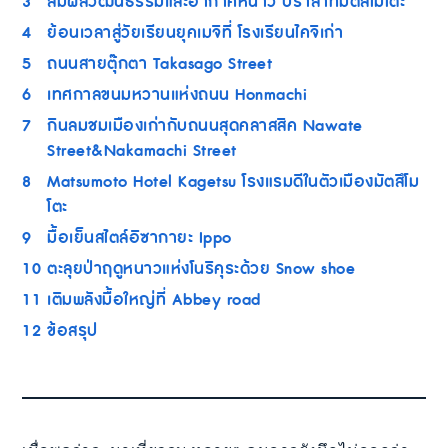
3
สัมผัสวัฒนธรรมและอากาศหนาว ปราสาทมัตสึโมโตะ
4
ย้อนเวลาสู่วัยเรียนยุคเมจิที่ โรงเรียนไคจิเก่า
5
ถนนสายตุ๊กตา Takasago Street
6
เทศกาลขนมหวานแห่งถนน Honmachi
7
กินลมชมเมืองเก่ากับถนนสุดคลาสสิค Nawate
Street&Nakamachi Street
8
Matsumoto Hotel Kagetsu โรงแรมดีในตัวเมืองมัตสึโม
โตะ
9
มื้อเย็นสไตล์อิซากายะ Ippo
10
ตะลุยป่าฤดูหนาวแห่งโนริคุระด้วย Snow shoe
11
เติมพลังมื้อใหญ่ที่ Abbey road
12
ข้อสรุป