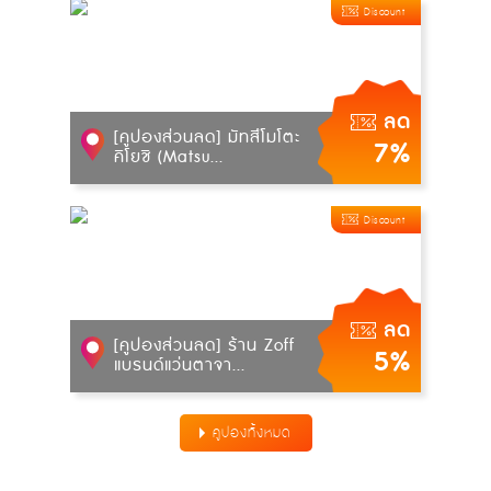
Discount
ลด
[คูปองส่วนลด] มัทสึโมโตะ
7%
คิโยชิ (Matsu...
Discount
ลด
[คูปองส่วนลด] ร้าน Zoff
5%
แบรนด์แว่นตาจา...
คูปองทั้งหมด