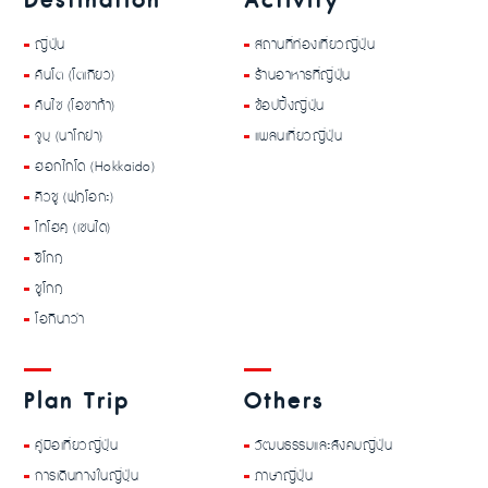
Destination
Activity
ญี่ปุ่น
สถานที่ท่องเที่ยวญี่ปุ่น
คันโต (โตเกียว)
ร้านอาหารที่ญี่ปุ่น
คันไซ (โอซาก้า)
ช้อปปิ้งญี่ปุ่น
จูบุ (นาโกย่า)
แพลนเที่ยวญี่ปุ่น
ฮอกไกโด (Hokkaido)
คิวชู (ฟุกุโอกะ)
โทโฮคุ (เซนได)
ชิโกกุ
ชูโกกุ
โอกินาว่า
Plan Trip
Others
คู่มือเที่ยวญี่ปุ่น
วัฒนธรรมและสังคมญี่ปุ่น
การเดินทางในญี่ปุ่น
ภาษาญี่ปุ่น