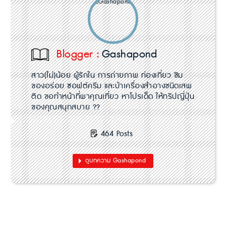
Blogger :
Gashapond
สาว(ไม่)น้อย ผู้รักใน การถ่ายภาพ ท่องเที่ยว ชิม
ของอร่อย ซอฟต์ครีม และบ้าเครื่องสำอางชนิดเสพ
ติด ขอทำหน้าที่พาคุณเที่ยว หาโปรเด็ด ให้ทริปญี่ปุ่น
ของคุณสนุกสบาย ??
464 Posts
ดูบทความ Gashapond