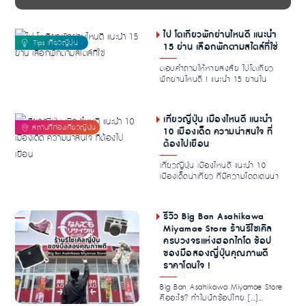
ไป โตเกียวพักย่านไหนดี แนะนำ
15 ย่าน เลือกพักตามสไตล์ที่ใช่
ตอบคำถามให้หายสงสัย ไปโตเกียว
พักย่านไหนดี ! แนะนำ 15 ย่านใน
โตเกียวที่คู่ควรแก...
เที่ยวญี่ปุ่น เมืองไหนดี แนะนำ
10 เมืองเด็ด ความน่าสนใจ ที่
ต้องไปเยือน
เที่ยวญี่ปุ่น เมืองไหนดี แนะนำ 10
เมืองเด็ดน่าเที่ยว ที่มีความโดดเด่นน่า
สนใจ ท...
รีวิว Big Ban Asahikawa
Miyamae Store ร้านรีไซเคิล
ครบวงจรแห่งฮอกไกโด ช้อป
ของมือสองญี่ปุ่นคุณภาพดี
ราคาโดนใจ !
Big Ban Asahikawa Miyamae Store
คืออะไร? ทำไมนักช้อปไทย […]...