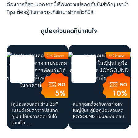
ต้องการที่สุด นอกจากนี้เรื่องความปลอดภัยยังสำคัญ เรานำ
Tips ต้องรู้ ในการจองที่พักมาฝากแล้วที่นี่!!!
คูปองส่วนลดที่น่าสนใจ
Discount
Discount
ลด
ลด
5%
10%
[คูปองส่วนลด] ร้าน Zoff
สนุกสุดเหวี่ยงกับคาราโอเกะ
[
แบรนด์แว่นตาจากประเทศ
ในญี่ปุ่น! คู่มือคูปองส่วนลด
โ
ญี่ปุ่น ให้บริการตัดแว่นได้
JOYSOUND แบบละเอียดยิบ
ร
รวดเร็ว ...
ไ