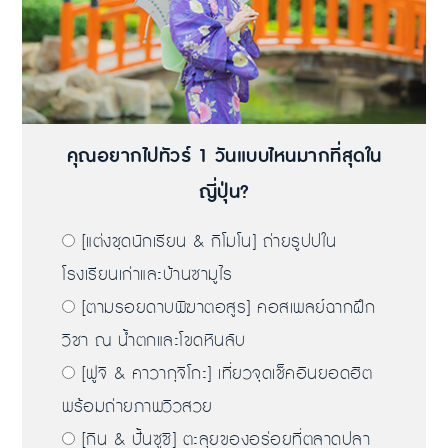
คุณอยากไปทัวร์ 1 วันแบบไหนมากที่สุดใน
ญี่ปุ่น?
[แต่งชุดนักเรียน & กิโมโน] ถ่ายรูปปใน
โรงเรียนเก่าและบ้านซามูไร
[ตามรอยดาบพิฆาตอสูร] คอสเพลย์ฉากฝึก
วิชา ณ น้ำตกและโขดหินลับ
[ฟูจิ & คาวากุจิโกะ] เที่ยวจุดเช็คอินยอดฮิต
พร้อมถ่ายภาพวิวสวย
[กิน & ปั้นซูชิ] ตะลุยของอร่อยที่ตลาดปลา