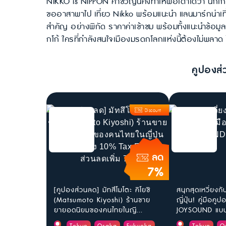
NIKKO is NIPPON คำขวัญนี้คงทำให้พอเดาได้ว่า นิกโก้ 
ขออาสาพาไป เที่ยว Nikko พร้อมแนะนำ แลนมาร์กน่าเที่ยวท
สำคัญ อย่างพิกัด ราคาค่าเข้าชม พร้อมทั้งแนะนำข้อมู
กโก้ ใครที่กำลังสนใจเมืองมรดกโลกแห่งนี้ต้องไม่พลาด
คูปองส่
Discount
ลด
7%
[คูปองส่วนลด] มัทสึโมโตะ คิโยชิ
สนุกสุดเหวี่ยงก
(Matsumoto Kiyoshi) ร้านขาย
ญี่ปุ่น! คู่มือค
ยายอดนิยมของคนไทยในญี...
JOYSOUND แบบล