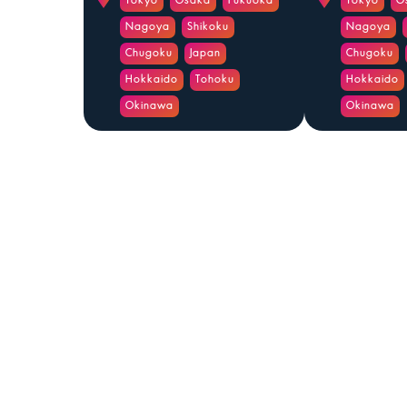
Tokyo
Osaka
Fukuoka
Tokyo
O
Nagoya
Shikoku
Nagoya
Chugoku
Japan
Chugoku
Hokkaido
Tohoku
Hokkaido
Okinawa
Okinawa