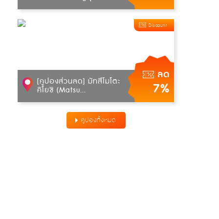
Discount
ลด
[คูปองส่วนลด] มัทสึโมโตะ
7%
คิโยชิ (Matsu...
คูปองทั้งหมด