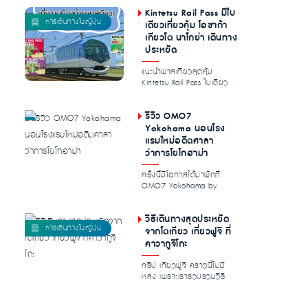
ชิล...
Kintetsu Rail Pass มีใบ
เดียวเที่ยวคุ้ม โอซาก้า
เกียวโต นาโกย่า เดินทาง
ประหยัด
แนะนำพาสเที่ยวสุดคุ้ม
Kintetsu Rail Pass ใบเดียว
ลุยได้ทั่วทั้ง โอซาก้า เกียว
โต...
รีวิว OMO7
Yokohama นอนโรง
แรมใหม่อดีตศาลา
ว่าการโยโกฮาม่า
ครั้งนี้มีโอกาสได้มาพักที่
OMO7 Yokohama by
Hoshino Resorts โรงแรมใหม่
ในโยโกฮา...
วิธีเดินทางสุดประหยัด
จากโตเกียว เที่ยวฟูจิ ที่
คาวากูจิโกะ
ทริป เที่ยวฟูจิ คราวนี้ไม่มี
หลง เพราะเรารวบรวมวิธี
การเดินทางจากกรุงโตเกียว
ไปยั...