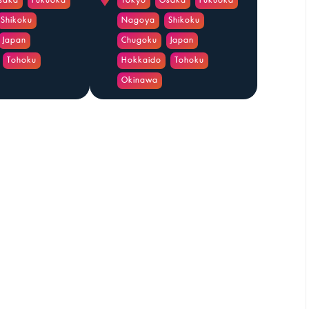
saka
Fukuoka
Tokyo
Osaka
Fukuoka
Shikoku
Nagoya
Shikoku
Japan
Chugoku
Japan
Tohoku
Hokkaido
Tohoku
Okinawa