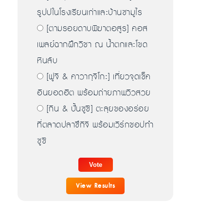
รูปปในโรงเรียนเก่าและบ้านซามูไร
[ตามรอยดาบพิฆาตอสูร] คอส
เพลย์ฉากฝึกวิชา ณ น้ำตกและโขด
หินลับ
[ฟูจิ & คาวากุจิโกะ] เที่ยวจุดเช็ค
อินยอดฮิต พร้อมถ่ายภาพวิวสวย
[กิน & ปั้นซูชิ] ตะลุยของอร่อย
ที่ตลาดปลาซึกิจิ พร้อมเวิร์กชอปทำ
ซูชิ
View Results