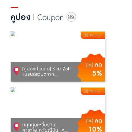
คูปอง
| Coupon
Discount
ลด
[คูปองส่วนลด] ร้าน Zoff
5%
แบรนด์แว่นตาจา...
Discount
ลด
สนุกสุดเหวี่ยงกับ
10%
คาราโอเกะในญี่ปุ่น! ค...