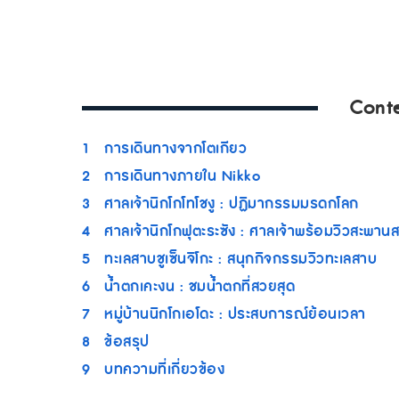
Cont
1
การเดินทางจากโตเกียว
2
การเดินทางภายใน Nikko
3
ศาลเจ้านิกโกโทโชงู : ปฏิมากรรมมรดกโลก
4
ศาลเจ้านิกโกฟุตะระซัง : ศาลเจ้าพร้อมวิวสะพา
5
ทะเลสาบชูเซ็นจิโกะ : สนุกกิจกรรมวิวทะเลสาบ
6
น้ำตกเคะงน : ชมน้ำตกที่สวยสุด
7
หมู่บ้านนิกโกเอโดะ : ประสบการณ์ย้อนเวลา
8
ข้อสรุป
9
บทความที่เกี่ยวข้อง