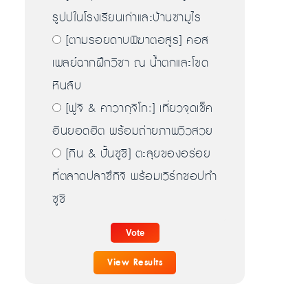
รูปปในโรงเรียนเก่าและบ้านซามูไร
[ตามรอยดาบพิฆาตอสูร] คอส
เพลย์ฉากฝึกวิชา ณ น้ำตกและโขด
หินลับ
[ฟูจิ & คาวากุจิโกะ] เที่ยวจุดเช็ค
อินยอดฮิต พร้อมถ่ายภาพวิวสวย
[กิน & ปั้นซูชิ] ตะลุยของอร่อย
ที่ตลาดปลาซึกิจิ พร้อมเวิร์กชอปทำ
ซูชิ
View Results