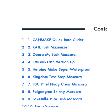
Cont
1
1. CANMAKE Quick Rush Curler
2
2. KATE lush Maximizer
3
3. Opera My Lash Mascara
4
4. Ettusais Lash Version Up
5
5. Heroine Make Super Waterproof
6
6. Kingdom Two Step Mascara
7
7. PDC Pmel Nudy Clear Mascara
8
8. Palgongton Skinny Mascara
9
9. Lovetulle Pure Lush Mascara
10
10. Fasio Volume