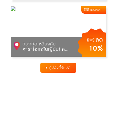
Discount
ลด
สนุกสุดเหวี่ยงกับ
10%
คาราโอเกะในญี่ปุ่น! ค...
คูปองทั้งหมด