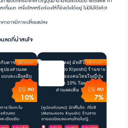
ุณภาพดี๊ดีที่ครองใจสาวญี่ปุ่นมานานจนติดอันดับ @cosme กา
้นบก เหงื่อไหลหรือร้องไห้ก็ยังเด้งได้อยู่ ไม่มีไม่ได้แล้ว!
ะราคาอาจมีการเปลี่ยนแปลง
วนลดที่น่าสนใจ
Discount
Discount
ลด
ลด
10%
7%
ับคาราโอเกะใน
[คูปองส่วนลด] มัทสึโมโตะ คิโยชิ
ูปองส่วนลด
(Matsumoto Kiyoshi) ร้านขาย
ะเอียดยิบ
ยายอดนิยมของคนไทยในญี...