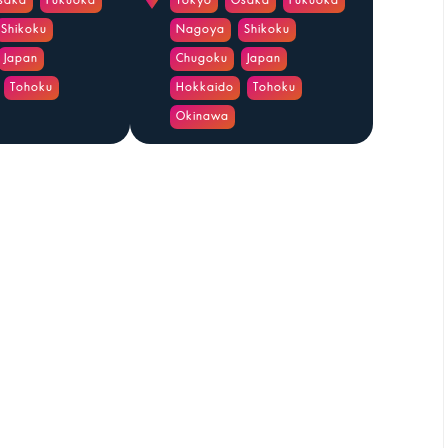
saka
Fukuoka
Tokyo
Osaka
Fukuoka
Shikoku
Nagoya
Shikoku
Japan
Chugoku
Japan
Tohoku
Hokkaido
Tohoku
Okinawa