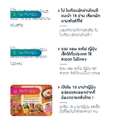
ใช้พาสยังไง มีคำถามใน...
ไป โตเกียวพักย่านไหนดี
แนะนำ 15 ย่าน เลือกพัก
ตามสไตล์ที่ใช่
ตอบคำถามให้หายสงสัย ไป
โตเกียว พักย่านไหนดี !
แนะนำ 15 ย่านในโตเกียวที่
คู่ควรแก...
รวม แอพ รถไฟ ญี่ปุ่น
เช็คได้ทั่วประเทศ ใช้
สะดวก ไม่มีหลง
รวม แอพ รถไฟ ญี่ปุ่น สุด
สะดวก จัดให้แบบเต็มๆ ทุกแอ
เรีย หาสาย เช็คเวลากันแบบ
ชิล...
เปิดโผ 10 มาม่าญี่ปุ่น
อร่อยแสงออกปากที่
ต้องกวาดกลับไทย !
พาชิม 10 มาม่าญี่ปุ่น รสเด็ด
ติดท็อปในใจใครหลายๆ คน
การันตีความอร่อย เครื่อง
เยอ...