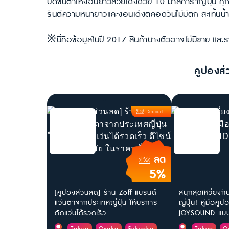
ปัดขนตาให้งอนยาวสวยเด้งด้วย 10 มาสคาร่าญี่ปุ่น ค
รันตีความหนายาวและงอนเด้งตลอดวันไม่มีตก สะเทิ้นน้ำสะเทิ
※นี่คือข้อมูลในปี 2017 สินค้าบางตัวอาจไม่มีขาย แล
คูปองส่
Discount
ลด
5%
[คูปองส่วนลด] ร้าน Zoff แบรนด์
สนุกสุดเหวี่ยงก
แว่นตาจากประเทศญี่ปุ่น ให้บริการ
ญี่ปุ่น! คู่มือค
ตัดแว่นได้รวดเร็ว ...
JOYSOUND แบบล