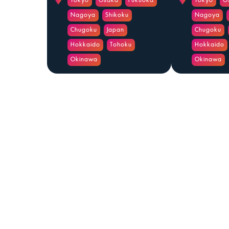
Tokyo
Osaka
Fukuoka
Tokyo
O
Nagoya
Shikoku
Nagoya
Chugoku
Japan
Chugoku
Hokkaido
Tohoku
Hokkaido
Okinawa
Okinawa