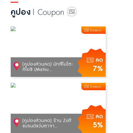
คูปอง
| Coupon
Discount
ลด
[คูปองส่วนลด] มัทสึโมโตะ
7%
คิโยชิ (Matsu...
Discount
ลด
[คูปองส่วนลด] ร้าน Zoff
5%
แบรนด์แว่นตาจา...