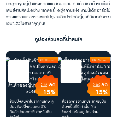
และดูวัยรุ่นญี่ปุ่นแต่งคอสเพลย์กันเพลิน ๆ แล้ว แถวนี้ยังมีพื้นที่
เสพย์งานศิลปะอย่าง 'แกลอรี่' อยู่หลายแห่ง งานนี้เด็กอาร์ตไม่
ควรพลาดเพราะเราจะพาไปดูงานศิลปะสไตล์ญี่ปุ่นที่มีเอกลักษณ์
เฉพาะตัวในฮาราจูกุกัน!
คูปองส่วนลดที่น่าสนใจ
Discount
Discount
ลด
ลด
15%
15%
ช้อปปิ้งสินค้าในราคาพิเศษ คู
ซื้อรถจักรยานที่ประเทศญี่ปุ่น
เ
ปองช้อปปิ้งส่วนลด 5%
ต้องเป็นที่นี่เท่านั้น Y’s
F
สินค้าปลอดภาษี สำหรับสิน
Road พร้อมคูปองส่วน
G