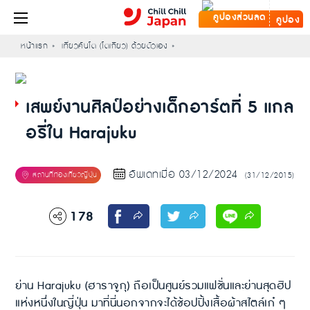
คูปอง
หน้าแรก
เที่ยวคันโต (โตเกียว) ด้วยตัวเอง
เสพย์งานศิลป์อย่างเด็กอาร์ตที่ 5 แกล
อรี่ใน Harajuku
อัพเดทเมื่อ 03/12/2024
(31/12/2015)
178
ย่าน Harajuku (ฮาราจูกุ) ถือเป็นศูนย์รวมแฟชั่นและย่านสุดฮิป
แห่งหนึ่งในญี่ปุ่น มาที่นี่นอกจากจะได้ช้อปปิ้งเสื้อผ้าสไตล์เก๋ ๆ