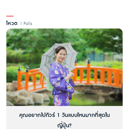
โหวต
| Polls
คุณอยากไปทัวร์ 1 วันแบบไหนมากที่สุดใน
ญี่ปุ่น?