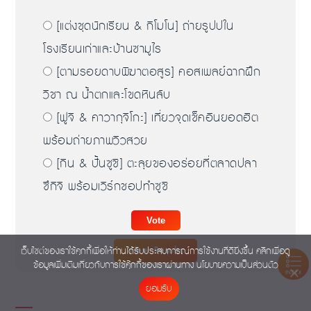
[แต่งชุดนักเรียน & กิโมโน] ถ่ายรูปปใน
โรงเรียนเก่าและบ้านซามูไร
[ตามรอยดาบพิฆาตอสูร] คอสเพลย์ฉากฝึก
วิชา ณ น้ำตกและโขดหินลับ
[ฟูจิ & คาวากุจิโกะ] เที่ยวจุดเช็คอินยอดฮิต
พร้อมถ่ายภาพวิวสวย
[กิน & ปั้นซูชิ] ตะลุยของอร่อยที่ตลาดปลา
ซึกิจิ พร้อมเวิร์กชอปทำซูชิ
View Results
เว็บไซต์ของเราใช้คุกกี้เพื่อให้ท่านได้รับประสบการณ์การใช้งานที่ดียิ่งขึ้น คลิกเพื่อดู
ข้อมูลเพิ่มเติมเกี่ยวกับการใช้คุ๊กกี้ของเราผ่านทาง
นโยบายความเป็นส่วนตัว
INDEX
ยอมรับ