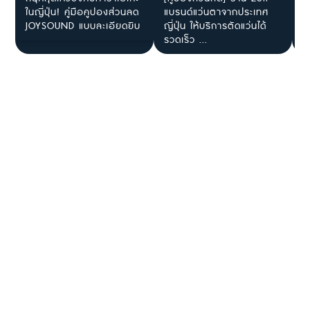
ในญี่ปุ่น! คู่มือคูปองส่วนลด
แบรนด์แว่นตาจากประเทศ
โ
JOYSOUND แบบละเอียดยิบ
ญี่ปุ่น ให้บริการตัดแว่นได้
ร
รวดเร็ว ...
ไ