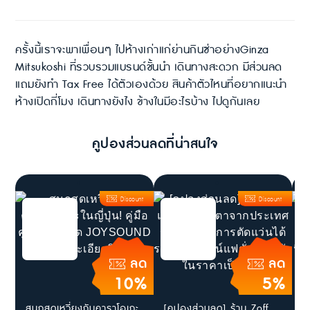
ครั้งนี้เราจะพาเพื่อนๆ ไปห้างเก่าแก่ย่านกินซ่าอย่าง​Ginza
Mitsukoshi ที่รวบรวมแบรนด์ชั้นนำ เดินทางสะดวก มีส่วนลด
แถมยังทำ Tax Free ได้ตัวเองด้วย สินค้าตัวไหนที่อยากแนะนำ
ห้างเปิดกี่โมง เดินทางยังไง ข้างในมีอะไรบ้าง ไปดูกันเลย
คูปองส่วนลดที่น่าสนใจ
Discount
Discount
ลด
ลด
10%
5%
สนุกสุดเหวี่ยงกับคาราโอเกะ
[คูปองส่วนลด] ร้าน Zoff
[