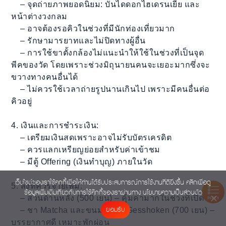
– จุดถ่ายภาพยอดนิยม: บันไดดอกไฮเดรนเยีย และ
หน้าต่างวงกลม
– อาจต้องรอคิวในช่วงที่มีนักท่องเที่ยวมาก
– รักษามารยาทและไม่ปิดทางผู้อื่น
– การใช้ขาตั้งกล้องไม่แนะนำให้ใช้ในช่วงที่เป็นจุด
พีคของวัด โดยเพราะช่วงมิถุนายนคนจะเยอะมากซึ่งจะ
ขวางทางคนอื่นได้
– ไม่ควรใช้เวลาถ่ายรูปนานเกินไป เพราะมีคนอื่นต่อ
คิวอยู่
4. เงินและการชำระเงิน:
– เตรียมเงินสดเพราะอาจไม่รับบัตรเครดิต
– ควรแลกเหรียญย่อยสำหรับค่าเข้าชม
– มีตู้ Offering (เงินทำบุญ) ภายในวัด
เว็บไซต์ของเราใช้คุกกี้เพื่อให้ท่านได้รับประสบการณ์การใช้งานที่ดียิ่งขึ้น คลิกเพื่อดู
5. สิ่งที่ควรจ่ายเพิ่ม:
ข้อมูลเพิ่มเติมเกี่ยวกับการใช้คุ๊กกี้ของเราผ่านทาง
นโยบายความเป็นส่วนตัว
– สวนด้านหลัง (500 เยน) – คุ้มค่ามากในช่วงที่เปิด
INDEX
ยอมรับ
– ชา Matcha และขนมที่ร้าน Gesshoken (700 เยน) –
บรรยากาศดี เหมาะพักผ่อน