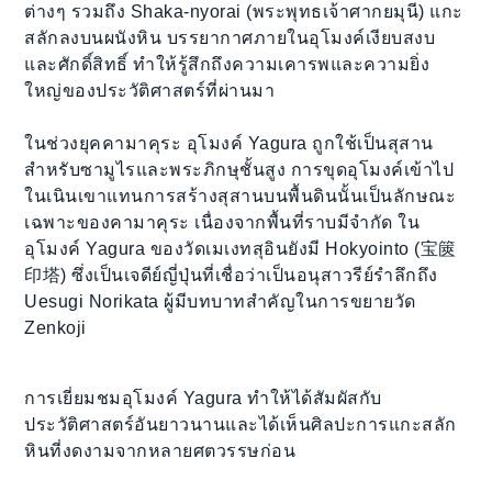
ต่างๆ รวมถึง Shaka-nyorai (พระพุทธเจ้าศากยมุนี) แกะ
สลักลงบนผนังหิน บรรยากาศภายในอุโมงค์เงียบสงบ
และศักดิ์สิทธิ์ ทำให้รู้สึกถึงความเคารพและความยิ่ง
ใหญ่ของประวัติศาสตร์ที่ผ่านมา
ในช่วงยุคคามาคุระ อุโมงค์ Yagura ถูกใช้เป็นสุสาน
สำหรับซามูไรและพระภิกษุชั้นสูง การขุดอุโมงค์เข้าไป
ในเนินเขาแทนการสร้างสุสานบนพื้นดินนั้นเป็นลักษณะ
เฉพาะของคามาคุระ เนื่องจากพื้นที่ราบมีจำกัด ใน
อุโมงค์ Yagura ของวัดเมเงทสุอินยังมี Hokyointo (宝篋
印塔) ซึ่งเป็นเจดีย์ญี่ปุ่นที่เชื่อว่าเป็นอนุสาวรีย์รำลึกถึง
Uesugi Norikata ผู้มีบทบาทสำคัญในการขยายวัด
Zenkoji
การเยี่ยมชมอุโมงค์ Yagura ทำให้ได้สัมผัสกับ
ประวัติศาสตร์อันยาวนานและได้เห็นศิลปะการแกะสลัก
หินที่งดงามจากหลายศตวรรษก่อน