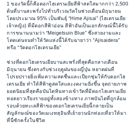
1 ของวัดนี้ก็คือดอกไฮเดรนเยียสีฟ้าสดใสมากกว่า 2,500
ต้นที่บานสะพรั่งไปทั่วบริเวณวัดในช่วงเดือนมิถุนายน
โดยประมาณ 95% เป็นพันธุ์ “Hime Ajisai” (ไฮเดรนเยีย
เจ้าหญิง) ที่มีดอกสีฟ้าอ่อน สีฟ้าอันเป็นเอกลักษณ์นี้ได้รับ
การขนานนามว่า “Meigetsuin Blue” ซึ่งสวยงามและ
โดดเด่นจนทำให้วัดแห่งนี้ได้รับฉายาว่า “Ajisaidera”
หรือ “วัดดอกไฮเดรนเยีย”
ช่วงที่ดอกไฮเดรนเยียบานสะพรั่งที่สุดคือกลางเดือน
มิถุนายน ซึ่งตรงกับช่วงฤดูฝนของญี่ปุ่น หยาดฝนที่
โปรยปรายยิ่งเพิ่มความสดชื่นและเปียกชุ่มให้กับดอกไฮ
เดรนเยีย ทำให้สีฟ้าดูสดใสและงดงามยิ่งขึ้น จุดถ่ายภาพ
ยอดนิยมที่สุดคือบันไดหินทางเข้าวัดที่มีดอกไฮเดรนเยีย
ทอดยาวเรียงรายอยู่ทั้งสองข้างทาง ภาพบันไดที่ถูกล้อม
รอบด้วยทะเลสีฟ้าของดอกไฮเดรนเยียนี้กลายเป็น
สัญลักษณ์ของวัดเมเงทสุอินที่เย้ายวนนักท่องเที่ยวให้มา
ที่นี่ซักครั้งในชีวิต