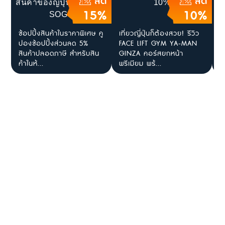
ลด
ลด
15%
10%
ช้อปปิ้งสินค้าในราคาพิเศษ คู
เที่ยวญี่ปุ่นก็ต้องสวย! รีวิว
[
ปองช้อปปิ้งส่วนลด 5%
FACE LIFT GYM YA-MAN
ต
สินค้าปลอดภาษี สำหรับสิน
GINZA คอร์สยกหน้า
K
ค้าในห้...
พรีเมียม พร้...
ถ