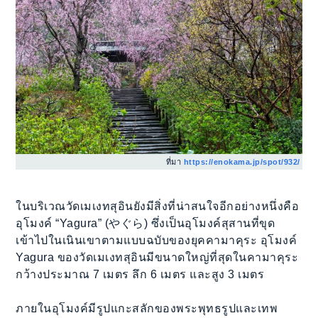
ที่มา
https://enokama.jp/spot/932/
ในบริเวณวัดเมเงทสุอินยังมีสิ่งที่น่าสนใจอีกอย่างหนึ่งคือ
อุโมงค์ “Yagura” (やぐら) ซึ่งเป็นอุโมงค์สุสานที่ขุด
เข้าไปในเนินเขาตามแบบฉบับของยุคคามาคุระ อุโมงค์
Yagura ของวัดเมเงทสุอินมีขนาดใหญ่ที่สุดในคามาคุระ
กว้างประมาณ 7 เมตร ลึก 6 เมตร และสูง 3 เมตร
ภายในอุโมงค์มีรูปแกะสลักของพระพุทธรูปและเทพ