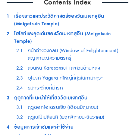
Contents Index
1
เรื่องราวและประวัติศาสตร์ของวัดเมเงทสุอิน
(Meigetsuin Temple)
2
ไฮไลท์และจุดเด่นของวัดเมเงทสุอิน (Meigetsuin
Temple)
2.1
หน้าต่างวงกลม (Window of Enlightenment)
สัญลักษณ์ความตรัสรู้
2.2
สวนหิน Karesansui และสวนด้านหลัง
2.3
อุโมงค์ Yagura ที่ใหญ่ที่สุดในคามาคุระ
2.4
ธีมกระต่ายที่น่ารัก
3
ฤดูกาลที่แนะนำให้เที่ยววัดเมเงทสุอิน
3.1
ฤดูดอกไฮเดรนเยีย (เดือนมิถุนายน)
3.2
ฤดูใบไม้เปลี่ยนสี (พฤศจิกายน-ธันวาคม)
4
ข้อมูลการเข้าชมและค่าใช้จ่าย