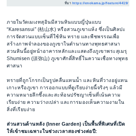
ที่มา
https://enokama.jp/feature/4419/
ภายในวัดเมเงทสุอินมีสวนหินแบบญี่ปุ่นแบบ
“Karesansui” (枯山水) หรือสวนภูเขาแห้ง ซึ่งเป็นศิลปะ
การจัดสวนแบบเซ็นที่ใช้หิน ทราย และพืชพรรณเพื่อ
สร้างภาพจำลองของภูเขาในตำนานทางพุทธศาสนา
สวนหินนี้อยู่หน้าอาคารหลักและแสดงถึงภูเขาพระสุเมรุ
Shumisen (須弥山) ภูเขาศักดิ์สิทธิ์ในความเชื่อทางพุทธ
ศาสนา
ทรายที่ถูกโกรกเป็นรูปคลื่นแทนน้ำ และหินที่วางอยู่แทน
เกาะหรือภูเขา การออกแบบที่ดูเรียบง่ายนี้จริงๆ แล้วมี
ความหมายลึกซึ้งและสะท้อนปรัชญาเซ็นที่เน้นความ
เรียบง่าย ความว่างเปล่า และการมองเห็นความงามใน
สิ่งที่เรียบง่าย
ส่วนสวนด้านหลัง (Inner Garden) เป็นพื้นที่พิเศษที่เปิด
ให้เข้าชมเฉพาะในช่วงเวลาสองช่วงต่อปี: