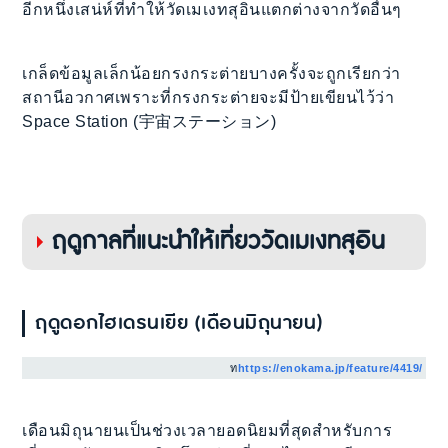
อีกหนึ่งเสน่ห์ที่ทำให้วัดเมเงทสุอินแตกต่างจากวัดอื่นๆ
เกล็ดข้อมูลเล็กน้อยกรงกระต่ายบางครั้งจะถูกเรียกว่า
สถานีอวกาศเพราะที่กรงกระต่ายจะมีป้ายเขียนไว้ว่า
Space Station (宇宙ステーション)
ฤดูกาลที่แนะนำให้เที่ยววัดเมเงทสุอิน
ฤดูดอกไฮเดรนเยีย (เดือนมิถุนายน)
ท
https://enokama.jp/feature/4419/
เดือนมิถุนายนเป็นช่วงเวลายอดนิยมที่สุดสำหรับการ