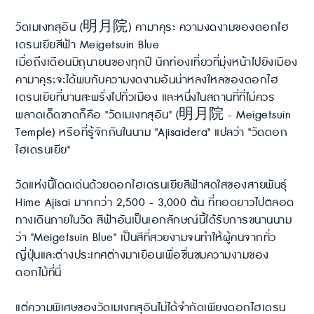
วัดเมเงทสุอิน (明月院) คามาคุระ ความงดงามของดอกไฮ
เดรนเยียสีฟ้า Meigetsuin Blue
เมื่อถึงเดือนมิถุนายนของทุกปี นักท่องเที่ยวที่มุ่งหน้าไปยังเมือง
คามาคุระจะได้พบกับความงดงามอันน่าหลงใหลของดอกไฮ
เดรนเยียที่บานสะพรั่งไปทั่วเมือง และหนึ่งในสถานที่ที่ไม่ควร
พลาดเด็ดขาดก็คือ "วัดเมเงทสุอิน" (明月院 - Meigetsuin
Temple) หรือที่รู้จักกันในนาม "Ajisaidera" แปลว่า "วัดดอก
ไฮเดรนเยีย"
วัดแห่งนี้โดดเด่นด้วยดอกไฮเดรนเยียสีฟ้าสดใสของสายพันธุ์
Hime Ajisai มากกว่า 2,500 - 3,000 ต้น ที่ทอดยาวไปตลอด
ทางเดินภายในวัด สีฟ้าอันเป็นเอกลักษณ์นี้ได้รับการขนานนาม
ว่า "Meigetsuin Blue" เป็นสีที่สวยงามจนทำให้ผู้คนจากทั่ว
ญี่ปุ่นและต่างประเทศต่างมาเยือนเพื่อชื่นชมความงามของ
ดอกไม้ที่นี่
แต่ความพิเศษของวัดเมเงทสุอินไม่ได้จำกัดเพียงดอกไฮเดรน