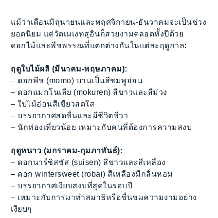
แม้ว่าเดือนมิถุนายนและพฤศจิกายน-ธันวาคมจะเป็นช่วง
ยอดนิยม แต่วัดเมเงทสุอินก็สวยงามตลอดทั้งปีด้วย
ดอกไม้และพืชพรรณที่แตกต่างกันในแต่ละฤดูกาล:
ฤดูใบไม้ผลิ (มีนาคม-พฤษภาคม):
– ดอกพีช (momo) บานเป็นสีชมพูอ่อน
– ดอกแมกโนเลีย (mokuren) สีขาวและสีม่วง
– ใบไม้อ่อนสีเขียวสดใส
– บรรยากาศสดชื่นและมีชีวิตชีวา
– นักท่องเที่ยวน้อย เหมาะกับคนที่ต้องการความสงบ
ฤดูหนาว (มกราคม-กุมภาพันธ์):
– ดอกนาร์ซิสซัส (suisen) สีขาวและสีเหลือง
– ดอก wintersweet (robai) สีเหลืองมีกลิ่นหอม
– บรรยากาศเงียบสงบที่สุดในรอบปี
– เหมาะกับการมาทำสมาธิหรือชื่นชมความงามอย่าง
เงียบๆ