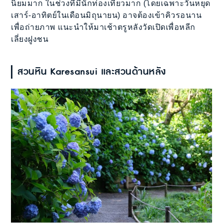
นิยมมาก ในช่วงที่มีนักท่องเที่ยวมาก (โดยเฉพาะวันหยุด
เสาร์-อาทิตย์ในเดือนมิถุนายน) อาจต้องเข้าคิวรอนาน
เพื่อถ่ายภาพ แนะนำให้มาเช้าตรูหลังวัดเปิดเพื่อหลีก
เลี่ยงฝูงชน
สวนหิน Karesansui และสวนด้านหลัง