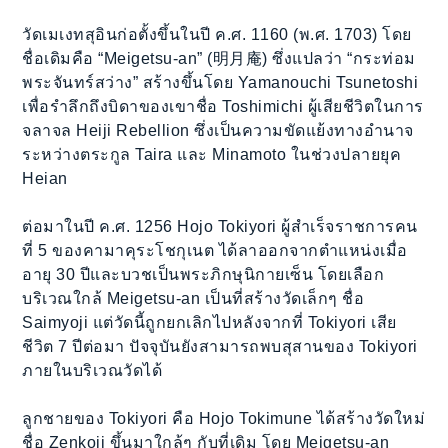
วัดเมเงทสุอินก่อตั้งขึ้นในปี ค.ศ. 1160 (พ.ศ. 1703) โดย
ชื่อเดิมคือ “Meigetsu-an” (明月庵) ซึ่งแปลว่า “กระท่อม
พระจันทร์สว่าง” สร้างขึ้นโดย Yamanouchi Tsunetoshi
เพื่อรำลึกถึงบิดาของเขาชื่อ Toshimichi ผู้เสียชีวิตในการ
จลาจล Heiji Rebellion ซึ่งเป็นความขัดแย้งทางอำนาจ
ระหว่างตระกูล Taira และ Minamoto ในช่วงปลายยุค
Heian
ต่อมาในปี ค.ศ. 1256 Hojo Tokiyori ผู้สำเร็จราชการคน
ที่ 5 ของคามาคุระโชกุเนต ได้ลาออกจากตำแหน่งเมื่อ
อายุ 30 ปีและบวชเป็นพระภิกษุนิกายเซ็น โดยเลือก
บริเวณใกล้ Meigetsu-an เป็นที่สร้างวัดเล็กๆ ชื่อ
Saimyoji แต่วัดนี้ถูกยกเลิกไปหลังจากที่ Tokiyori เสีย
ชีวิต 7 ปีต่อมา ปัจจุบันยังสามารถพบสุสานของ Tokiyori
ภายในบริเวณวัดได้
ลูกชายของ Tokiyori คือ Hojo Tokimune ได้สร้างวัดใหม่
ชื่อ Zenkoji ขึ้นมาใกล้ๆ กับที่เดิม โดย Meigetsu-an