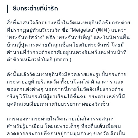
ธีมกระต่ายที่น่ารัก
สิ่งที่น่าสนใจอีกอย่างหนึ่งในวัดเมเงทสุอินคือธีมกระต่าย
ที่ปรากฏอยู่ทั่วบริเวณวัด ชื่อ “Meigetsu” (明月) แปลว่า
“พระจันทร์สว่าง” หรือ “พระจันทร์เพ็ญ” และในนิทานพื้น
บ้านญี่ปุ่น กระต่ายมักถูกเชื่อมโยงกับพระจันทร์ โดยมี
ตำนานที่ว่ากระต่ายอาศัยอยู่บนดวงจันทร์และทำหน้าที่
ตำข้าวเหนียวทำโมจิ (mochi)
ดังนั้นแล้ววัดเมเงทสุอินจึงมีลวดลายและรูปปั้นกระต่าย
กระจายอยู่ทั่วบริเวณวัด ทั้งบนโคมไฟ ตัวอาคาร และ
ของตกแต่งต่างๆ นอกจากนี้ภายในวัดยังเลี้ยงกระต่าย
จริงๆ ไว้ในกรงให้ผู้มาเยือนได้ชื่นชม กระต่ายเหล่านี้มี
บุคลิกสงบเงียบเหมาะกับบรรยากาศของวัดเซ็น
การมองหากระต่ายในวัดกลายเป็นกิจกรรมสนุกๆ
สำหรับผู้มาเยือน โดยเฉพาะเด็กๆ ที่จะตื่นเต้นเมื่อพบ
ลวดลายกระต่ายที่ซ่อนอยู่ตามมุมต่างๆ ของวัด ถือเป็น