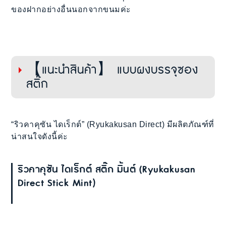
ของฝากอย่างอื่นนอกจากขนมค่ะ
【แนะนำสินค้า】 แบบผงบรรจุซอง
สติ๊ก
“ริวคาคุซัน ไดเร็กต์” (Ryukakusan Direct) มีผลิตภัณฑ์ที่
น่าสนใจดังนี้ค่ะ
ริวคาคุซัน ไดเร็กต์ สติ๊ก มิ้นต์ (Ryukakusan
Direct Stick Mint)