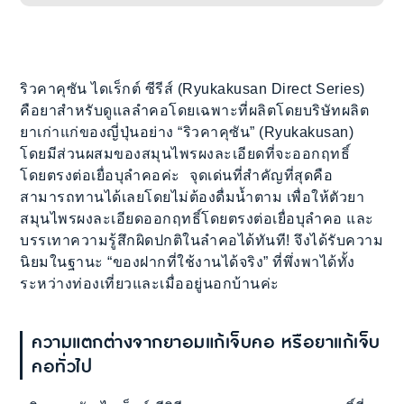
ริวคาคุซัน ไดเร็กต์ ซีรีส์ (Ryukakusan Direct Series)
คือยาสำหรับดูแลลำคอโดยเฉพาะที่ผลิตโดยบริษัทผลิต
ยาเก่าแก่ของญี่ปุ่นอย่าง “ริวคาคุซัน” (Ryukakusan)
โดยมีส่วนผสมของสมุนไพรผงละเอียดที่จะออกฤทธิ์
โดยตรงต่อเยื่อบุลำคอค่ะ จุดเด่นที่สำคัญที่สุดคือ
สามารถทานได้เลยโดยไม่ต้องดื่มน้ำตาม เพื่อให้ตัวยา
สมุนไพรผงละเอียดออกฤทธิ์โดยตรงต่อเยื่อบุลำคอ และ
บรรเทาความรู้สึกผิดปกติในลำคอได้ทันที! จึงได้รับความ
นิยมในฐานะ “ของฝากที่ใช้งานได้จริง” ที่พึ่งพาได้ทั้ง
ระหว่างท่องเที่ยวและเมื่ออยู่นอกบ้านค่ะ
ความแตกต่างจากยาอมแก้เจ็บคอ หรือยาแก้เจ็บ
คอทั่วไป