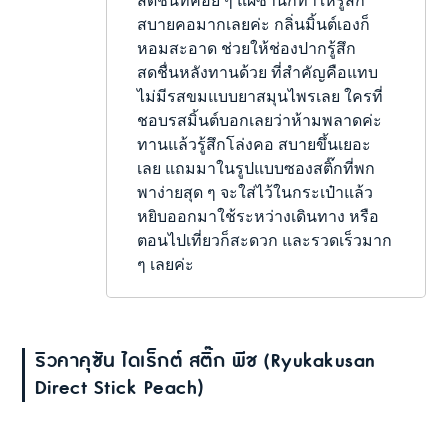
สดชื่นที่ค่อย ๆ แผ่ซ่านก็ทำให้รู้สึก
สบายคอมากเลยค่ะ กลิ่นมิ้นต์เองก็
หอมสะอาด ช่วยให้ช่องปากรู้สึก
สดชื่นหลังทานด้วย ที่สำคัญคือแทบ
ไม่มีรสขมแบบยาสมุนไพรเลย ใครที่
ชอบรสมิ้นต์บอกเลยว่าห้ามพลาดค่ะ
ทานแล้วรู้สึกโล่งคอ สบายขึ้นเยอะ
เลย แถมมาในรูปแบบซองสติ๊กที่พก
พาง่ายสุด ๆ จะใส่ไว้ในกระเป๋าแล้ว
หยิบออกมาใช้ระหว่างเดินทาง หรือ
ตอนไปเที่ยวก็สะดวก และรวดเร็วมาก
ๆ เลยค่ะ
ริวคาคุซัน ไดเร็กต์ สติ๊ก พีช (Ryukakusan
Direct Stick Peach)