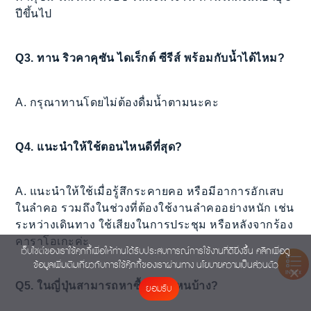
ปีขึ้นไป
Q3. ทาน ริวคาคุซัน ไดเร็กต์ ซีรีส์ พร้อมกับน้ำได้ไหม?
A. กรุณาทานโดยไม่ต้องดื่มน้ำตามนะคะ
Q4. แนะนำให้ใช้ตอนไหนดีที่สุด?
A. แนะนำให้ใช้เมื่อรู้สึกระคายคอ หรือมีอาการอักเสบ
ในลำคอ รวมถึงในช่วงที่ต้องใช้งานลำคออย่างหนัก เช่น
ระหว่างเดินทาง ใช้เสียงในการประชุม หรือหลังจากร้อง
คาราโอเกะค่ะ
เว็บไซต์ของเราใช้คุกกี้เพื่อให้ท่านได้รับประสบการณ์การใช้งานที่ดียิ่งขึ้น คลิกเพื่อดู
ข้อมูลเพิ่มเติมเกี่ยวกับการใช้คุ๊กกี้ของเราผ่านทาง
นโยบายความเป็นส่วนตัว
INDEX
Q5. ในญี่ปุ่นสามารถหาซื้อได้ที่ไหนบ้าง?
ยอมรับ