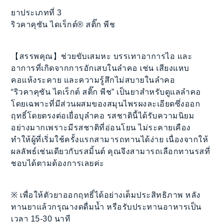
ยาประเภทที่ 3
ริวคาคุซัน ไดเร็กต์® สติ๊ก พีช
【สรรพคุณ】ช่วยขับเสมหะ บรรเทาอาการไอ และ
อาการที่เกิดจากการอักเสบในลำคอ เช่น เสียงแหบ
คอแห้งระคาย และความรู้สึกไม่สบายในลำคอ
“ริวคาคุซัน ไดเร็กต์ สติ๊ก พีช” เป็นยาสำหรับดูแลลำคอ
โดยเฉพาะที่มีส่วนผสมของสมุนไพรผงละเอียดซึ่งออก
ฤทธิ์โดยตรงต่อเยื่อบุลำคอ รสชาตินี้ได้รับความนิยม
อย่างมากเพราะมีรสชาติที่อ่อนโยน ไม่ระคายเคือง
ทำให้ผู้ที่เริ่มใช้ครั้งแรกสามารถทานได้ง่าย เนื่องจากให้
ผลลัพธ์เช่นเดียวกับรสมิ้นต์ คุณจึงสามารถเลือกทานรสที่
ชอบได้ตามต้องการเลยค่ะ
※ เพื่อให้ตัวยาออกฤทธิ์ได้อย่างเต็มประสิทธิภาพ หลัง
ทานยาแล้วกรุณางดดื่มน้ำ หรือรับประทานอาหารเป็น
เวลา 15-30 นาที