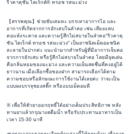
ริวคาคุซัน ไดเร็กต์® ทรอช รสมะม่วง
【สรรพคุณ】ช่วยขับเสมหะ บรรเทาอาการไอ และ
อาการที่เกิดจากการอักเสบในลำคอ เช่น เสียงแหบ
คอแห้งระคาย และความรู้สึกไม่สบายในลำคอ”ริวคาคุ
ซัน ไดเร็กต์ ทรอช รสมะม่วง” เป็นยาชนิดเม็ดอมชนิด
ละลายในปากค่ะ แนะนำมากสำหรับผู้ที่มีอาการเจ็บคอ
จากการอักเสบ หรือรู้สึกไม่สบายในลำคอ โดยมีจุดเด่น
คือกลิ่นหอมของมะม่วง และความเย็นสดชื่นที่คงอยู่ได้
ยาวนาน เมื่อเลือกซื้อของฝาก สามารถเลือกได้ตาม
ความชอบหรือลักษณะการใช้งานได้เลยค่ะ ว่าจะเป็น
แบบผงบรรจุซองสติ๊ก หรือแบบเม็ดอมดี
※ เพื่อให้ตัวยาออกฤทธิ์ได้อย่างเต็มประสิทธิภาพ หลัง
ทานยาแล้วกรุณางดดื่มน้ำ หรือรับประทานอาหารเป็น
เวลา 15-30 นาที
≪กรุณาอ่านรายละเอียดด้านล่างนี้ให้ครบถ้วน เพื่อการ