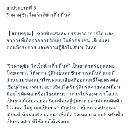
ยาประเภทที่ 3
ริวคาคุซัน ไดเร็กต์® สติ๊ก มิ้นต์
【สรรพคุณ】 ช่วยขับเสมหะ บรรเทาอาการไอ และ
อาการที่เกิดจากการอักเสบในลำคอ เช่น เสียงแหบ
คอแห้งระคาย และความรู้สึกไม่สบายในคอ
“ริวคาคุซัน ไดเร็กต์ สติ๊ก มิ้นต์” เป็นยาสำหรับดูแลคอ
โดยเฉพาะ ให้ความรู้สึกเย็นสดชื่นจากรสมิ้นต์ และมี
ส่วนผสมของสมุนไพรผงละเอียดที่ออกฤทธิ์โดยตรงต่อ
เยื่อบุลำคอ เหมาะอย่างยิ่งเมื่อเริ่มรู้สึกระคายคอเหมือน
มีอะไรติดคอ หรือเสียงแหบจากการไปร้องคาราโอเกะ
เป็นยาแก้เจ็บคอยอดนิยมที่คนญี่ปุ่นหลายคนมักพกติดตัว
ไว้เสมอ ในฐานะเป็นยาสามัญประจำบ้านของประเทศ
ญี่ปุ่นที่เห็นผลจริง และน่าเชื่อถือ จึงเหมาะมากสำหรับซื้อ
เป็นของฝากที่ใช้งานได้จริงค่ะ