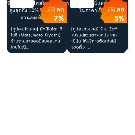
ลด
ลด
7%
5%
[คูปองส่วนลด] มัทสึโมโตะ คิ
[คูปองส่วนลด] ร้าน Zoff
ส
โยชิ (Matsumoto Kiyoshi)
แบรนด์แว่นตาจากประเทศ
ใ
ร้านขายยายอดนิยมของคน
ญี่ปุ่น ให้บริการตัดแว่นได้
J
ไทยในญี...
รวดเร็ว ...