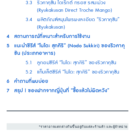
3.3
ริวคาคุซัน ไดเร็กต์ ทรอช รสมะม่วง
(Ryukakusan Direct Troche Mango)
3.4
ผลิตภัณฑ์สมุนไพรผงละเอียด “ริวคาคุซัน”
(Ryukakusan)
4
สถานการณ์ที่เหมาะสำหรับการใช้งาน
5
แนะนำซีรีส์ “โนโดะ สุกคิริ” (Nodo Sukkiri) ของริวคาคุ
ซัน (ประเภทอาหาร)
5.1
ลูกอมซีรีส์ “โนโดะ สุกคิริ” ของริวคาคุซัน
5.2
แท็บเล็ตซีรีส์ “โนโดะ สุกคิริ” ของริวคาคุซัน
6
คำถามที่พบบ่อย
7
สรุป | ของฝากจากญี่ปุ่นที่ “ซื้อแล้วไม่ผิดหวัง”
*ราคาอาจแตกต่างกันขึ้นอยู่กับแต่ละร้านค้า และผู้จำหน่าย