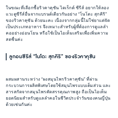
ในขณะที่เลือกซื้อริวคาคุซัน ไดเร็กต์ ซีรีส์ อยากให้ลอง
แวะดูซีรีส์อื่นจากแบรนด์เดียวกันอย่าง “โนโดะ สุกคิริ”
ของริวคาคุซัน ด้วยนะคะ เนื่องจากกลุ่มนี้ไม่ใช่ยาแต่จัด
เป็นประเภทอาหาร จึงเหมาะสำหรับผู้ที่ต้องการดูแลลำ
คออย่างอ่อนโยน หรือใช้เป็นไอเท็มเสริมเพื่อเพิ่มความ
สดชื่นค่ะ
ลูกอมซีรีส์ “โนโดะ สุกคิริ” ของริวคาคุซัน
ผสมผสานระหว่าง “ผงสมุนไพรริวคาคุซัน” ที่ผ่าน
กระบวนการผลิตพิเศษโดยใช้สมุนไพรแบบเต็มส่วน และ
สารสกัดจากสมุนไพรคัดสรรคุณภาพสูง ถือเป็นไอเท็ม
ยอดนิยมสำหรับดูแลลำคอในชีวิตประจำวันของคนญี่ปุ่น
ด้วยเช่นกันค่ะ