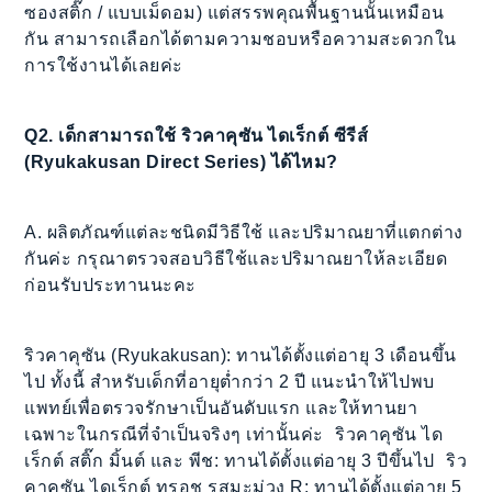
ซองสติ๊ก / แบบเม็ดอม) แต่สรรพคุณพื้นฐานนั้นเหมือน
กัน สามารถเลือกได้ตามความชอบหรือความสะดวกใน
การใช้งานได้เลยค่ะ
Q2. เด็กสามารถใช้ ริวคาคุซัน ไดเร็กต์ ซีรีส์
(Ryukakusan Direct Series) ได้ไหม?
A. ผลิตภัณฑ์แต่ละชนิดมีวิธีใช้ และปริมาณยาที่แตกต่าง
กันค่ะ กรุณาตรวจสอบวิธีใช้และปริมาณยาให้ละเอียด
ก่อนรับประทานนะคะ
ริวคาคุซัน (Ryukakusan): ทานได้ตั้งแต่อายุ 3 เดือนขึ้น
ไป ทั้งนี้ สำหรับเด็กที่อายุต่ำกว่า 2 ปี แนะนำให้ไปพบ
แพทย์เพื่อตรวจรักษาเป็นอันดับแรก และให้ทานยา
เฉพาะในกรณีที่จำเป็นจริงๆ เท่านั้นค่ะ ริวคาคุซัน ได
เร็กต์ สติ๊ก มิ้นต์ และ พีช: ทานได้ตั้งแต่อายุ 3 ปีขึ้นไป ริว
คาคุซัน ไดเร็กต์ ทรอช รสมะม่วง R: ทานได้ตั้งแต่อายุ 5