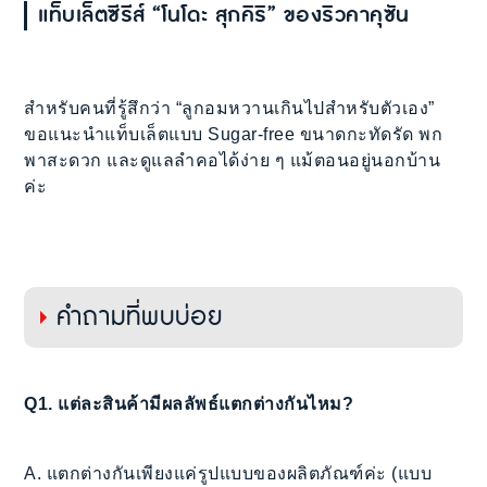
แท็บเล็ตซีรีส์ “โนโดะ สุกคิริ” ของริวคาคุซัน
สำหรับคนที่รู้สึกว่า “ลูกอมหวานเกินไปสำหรับตัวเอง”
ขอแนะนำแท็บเล็ตแบบ Sugar-free ขนาดกะทัดรัด พก
พาสะดวก และดูแลลำคอได้ง่าย ๆ แม้ตอนอยู่นอกบ้าน
ค่ะ
คำถามที่พบบ่อย
Q1. แต่ละสินค้ามีผลลัพธ์แตกต่างกันไหม?
A. แตกต่างกันเพียงแค่รูปแบบของผลิตภัณฑ์ค่ะ (แบบ