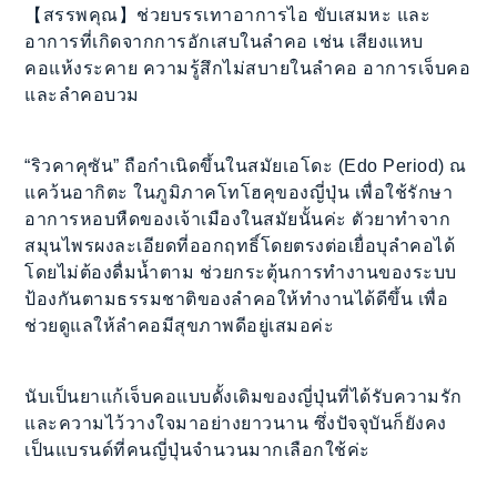
【สรรพคุณ】ช่วยบรรเทาอาการไอ ขับเสมหะ และ
อาการที่เกิดจากการอักเสบในลำคอ เช่น เสียงแหบ
คอแห้งระคาย ความรู้สึกไม่สบายในลำคอ อาการเจ็บคอ
และลำคอบวม
“ริวคาคุซัน” ถือกำเนิดขึ้นในสมัยเอโดะ (Edo Period) ณ
แคว้นอากิตะ ในภูมิภาคโทโฮคุของญี่ปุ่น เพื่อใช้รักษา
อาการหอบหืดของเจ้าเมืองในสมัยนั้นค่ะ ตัวยาทำจาก
สมุนไพรผงละเอียดที่ออกฤทธิ์โดยตรงต่อเยื่อบุลำคอได้
โดยไม่ต้องดื่มน้ำตาม ช่วยกระตุ้นการทำงานของระบบ
ป้องกันตามธรรมชาติของลำคอให้ทำงานได้ดีขึ้น เพื่อ
ช่วยดูแลให้ลำคอมีสุขภาพดีอยู่เสมอค่ะ
นับเป็นยาแก้เจ็บคอแบบดั้งเดิมของญี่ปุ่นที่ได้รับความรัก
และความไว้วางใจมาอย่างยาวนาน ซึ่งปัจจุบันก็ยังคง
เป็นแบรนด์ที่คนญี่ปุ่นจำนวนมากเลือกใช้ค่ะ