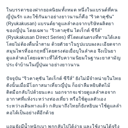
ในบรรดาของฝากยอดนิยมทั้งหมด หนึ่งในแบรนด์ที่คน
ญี่ปุ่นรัก และใช้กันมาอย่างยาวนานก็คือ “ริวคาคุซัน”
(Ryukakusan) แบรนด์ยาดูแลลำคอจากบริษัทผลิตยา
ของญี่ปุ่น โดยเฉพาะ “ริวคาคุซัน ไดเร็กต์ ซีรีส์”
(Ryukakusan Direct Series) ที่โดดเด่นตรงที่ทานได้เลย
โดยไม่ต้องดื่มน้ำตาม ด้วยตัวยาในรูปแบบผงละเอียดจาก
สมุนไพรที่ออกฤทธิ์โดยตรงต่อเยื่อบุในลำคอ จึงเป็นยา
ดูแลลำคอโดยเฉพาะที่ได้รับความนิยมในฐานะยาสามัญ
ประจำบ้านในญี่ปุ่นมาอย่างยาวนาน
ปัจจุบัน “ริวคาคุซัน ไดเร็กต์ ซีรีส์” ยังไม่มีจำหน่ายในไทย
ดังนั้นเมื่อมีโอกาสมาเที่ยวญี่ปุ่น ก็อย่าลืมหยิบติดไม้
ติดมือกลับไปด้วยนะคะ นอกจากจะช่วยดูแลลำคอจาก
อากาศที่แห้งระหว่างท่องเที่ยว หรือใช้ดูแลตัวเอง
ระหว่างเดินทางแล้ว กลับมาถึงไทยก็ยังหยิบมาใช้ดูแลลำ
คอได้เป็นอย่างดีอีกด้วย
แถมยังมีน้ำหนักเบา พกกลับไปได้ง่าย และใช้งานได้จริง