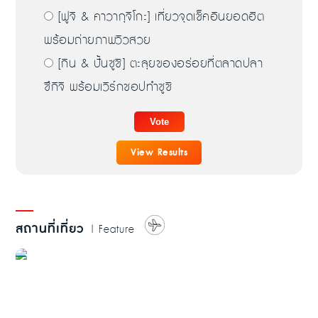
[ฟูจิ & คาวากุจิโกะ] เที่ยวจุดเช็คอินยอดฮิต
พร้อมถ่ายภาพวิวสวย
[กิน & ปั้นซูชิ] ตะลุยของอร่อยที่ตลาดปลา
ซึกิจิ พร้อมเวิร์กชอปทำซูชิ
View Results
สถานที่เที่ยว
| Feature