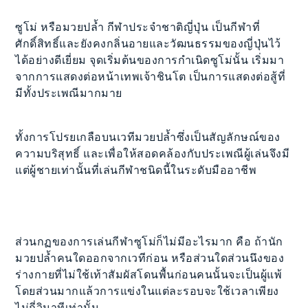
ซูโม่ หรือมวยปล้ำ กีฬาประจำชาติญี่ปุ่น เป็นกีฬาที่
ศักดิ์สิทธิ์และยังคงกลิ่นอายและวัฒนธรรมของญี่ปุ่นไว้
ได้อย่างดีเยี่ยม จุดเริ่มต้นของการกำเนิดซูโม่นั้น เริ่มมา
จากการแสดงต่อหน้าเทพเจ้าชินโต เป็นการแสดงต่อสู้ที่
มีทั้งประเพณีมากมาย
ทั้งการโปรยเกลือบนเวทีมวยปล้ำซึ่งเป็นสัญลักษณ์ของ
ความบริสุทธิ์ และเพื่อให้สอดคล้องกับประเพณีผู้เล่นจึงมี
แต่ผู้ชายเท่านั้นที่เล่นกีฬาชนิดนี้ในระดับมืออาชีพ
ส่วนกฏของการเล่นกีฬาซูโม่ก็ไม่มีอะไรมาก คือ ถ้านัก
มวยปล้ำคนใดออกจากเวทีก่อน หรือส่วนใดส่วนนึงของ
ร่างกายที่ไม่ใช้เท้าสัมผัสโดนพื้นก่อนคนนั้นจะเป็นผู้แพ้
โดยส่วนมากแล้วการแข่งในแต่ละรอบจะใช้เวลาเพียง
ไม่กี่วินาทีเท่านั้น