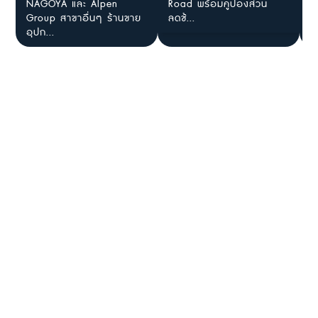
NAGOYA และ Alpen
Road พร้อมคูปองส่วน
ส
Group สาขาอื่นๆ ร้านขาย
ลดช้...
ค้
อุปก...