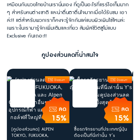
เหมือนกับมวยไทยบ้านเรานั่นเอง ที่ดูเป็นอะไรที่แรร์ไอเท็มมาก
ๆ สำหรับคนต่างชาติ และน่าตื่นตาตื่นใจมากเมื่อได้รับชม เอา
ล่ะ!! แต่สำหรับพวกเราก็คงจะรู้จักกันแค่แบบผิวเผินใช่ไหมล่ะ
เพราะงั้นเรามารู้จักเพิ่มเติมและเที่ยว สัมผัสชีวิตซูโม่แบบ
Exclusive กันเถอะ!!
คูปองส่วนลดที่น่าสนใจ
Discount
Discount
ลด
ลด
15%
15%
[คูปองส่วนลด] ALPEN
ซื้อรถจักรยานที่ประเทศญี่ปุ่น
ช
TOKYO, FUKUOKA,
ต้องเป็นที่นี่เท่านั้น Y’s
ป