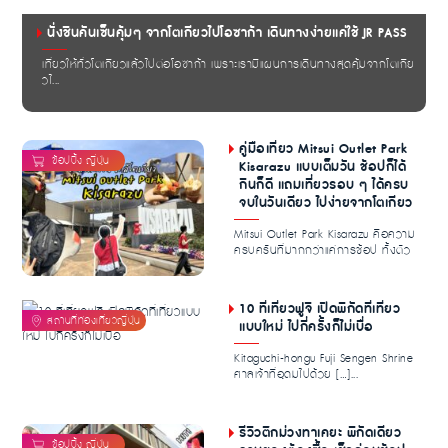
นั่งชินคันเซ็นคุ้มๆ จากโตเกียวไปโอซาก้า เดินทางง่ายแค่ใช้ JR PASS
เที่ยวให้ทั่วโตเกียวแล้วไปต่อโอซาก้า เพราะเรามีแผนการเดินทางสุดคุ้มจากโตเกีย
วไ...
คู่มือเที่ยว Mitsui Outlet Park
Kisarazu แบบเต็มวัน ช้อปก็ได้
กินก็ดี แถมเที่ยวรอบ ๆ ได้ครบ
จบในวันเดียว ไปง่ายจากโตเกียว
Mitsui Outlet Park Kisarazu คือความ
ครบครันที่มากกว่าแค่การช้อป ทั้งตัว
เอาท์เล็...
10 ที่เที่ยวฟูจิ เปิดพิกัดที่เที่ยว
แบบใหม่ ไปกี่ครั้งก็ไม่เบื่อ
Kitaguchi-hongu Fuji Sengen Shrine
ศาลเจ้าที่อุดมไปด้วย […]...
รีวิวตึกม่วงทาเคยะ พิกัดเดียว