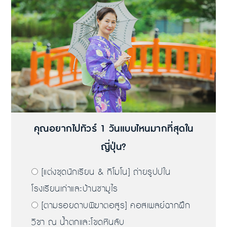
คุณอยากไปทัวร์ 1 วันแบบไหนมากที่สุดใน
ญี่ปุ่น?
[แต่งชุดนักเรียน & กิโมโน] ถ่ายรูปปใน
โรงเรียนเก่าและบ้านซามูไร
[ตามรอยดาบพิฆาตอสูร] คอสเพลย์ฉากฝึก
วิชา ณ น้ำตกและโขดหินลับ