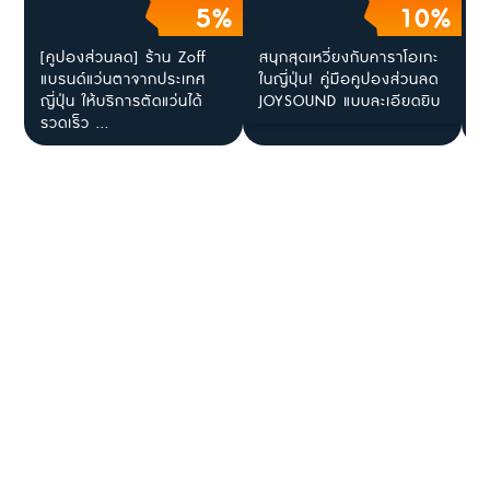
5%
10%
[คูปองส่วนลด] ร้าน Zoff
สนุกสุดเหวี่ยงกับคาราโอเกะ
[
แบรนด์แว่นตาจากประเทศ
ในญี่ปุ่น! คู่มือคูปองส่วนลด
โ
ญี่ปุ่น ให้บริการตัดแว่นได้
JOYSOUND แบบละเอียดยิบ
ร
รวดเร็ว ...
ไ