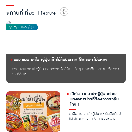
สถานที่เที่ยว
| Feature
รวม แอพ รถไฟ ญี่ปุ่น เช็คได้ทั่วประเทศ ใช้สะดวก ไม่มีหลง
รวม แอพ รถไฟ ญี่ปุ่น สุดสะดวก จัดให้แบบเต็มๆ ทุกแอเรีย หาสาย เช็คเวลา
กันแบบชิล...
เปิดโผ 10 มาม่าญี่ปุ่น อร่อย
แสงออกปากที่ต้องกวาดกลับ
ไทย !
พาชิม 10 มาม่าญี่ปุ่น รสเด็ดติดท็อป
ในใจใครหลายๆ คน การันตีความ
อร่อย เครื่องเยอ...