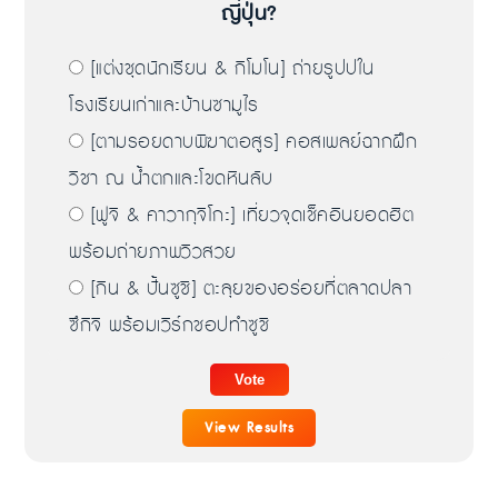
ญี่ปุ่น?
[แต่งชุดนักเรียน & กิโมโน] ถ่ายรูปปใน
โรงเรียนเก่าและบ้านซามูไร
[ตามรอยดาบพิฆาตอสูร] คอสเพลย์ฉากฝึก
วิชา ณ น้ำตกและโขดหินลับ
[ฟูจิ & คาวากุจิโกะ] เที่ยวจุดเช็คอินยอดฮิต
พร้อมถ่ายภาพวิวสวย
[กิน & ปั้นซูชิ] ตะลุยของอร่อยที่ตลาดปลา
ซึกิจิ พร้อมเวิร์กชอปทำซูชิ
View Results