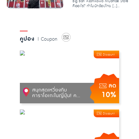
Big Ban Asahikawa Miyamae Store
คืออะไร? ทำไมนักช้อปไทย […]...
คูปอง
| Coupon
Discount
ลด
สนุกสุดเหวี่ยงกับ
10%
คาราโอเกะในญี่ปุ่น! ค...
Discount