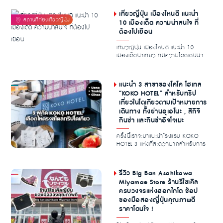
เที่ยวญี่ปุ่น เมืองไหนดี แนะนำ
10 เมืองเด็ด ความน่าสนใจ ที่
ต้องไปเยือน
เที่ยวญี่ปุ่น เมืองไหนดี แนะนำ 10
เมืองเด็ดน่าเที่ยว ที่มีความโดดเด่นน่า
สนใจ ท...
แนะนำ 3 สาขาของโคโค โฮเทล
“KOKO HOTEL” สำหรับทริป
เที่ยวในโตเกียวตามเป้าหมายการ
เดินทาง ทั้งย่านอุเอโนะ , สึกิจิ
กินซ่า และกินซ่าอิจโจเมะ
ครั้งนี้เราจะมาแนะนำโรงแรม KOKO
HOTEL 3 แห่งที่สะดวกมากสำหรับการ
ท่องเที่ยวโตเก...
รีวิว Big Ban Asahikawa
Miyamae Store ร้านรีไซเคิล
ครบวงจรแห่งฮอกไกโด ช้อป
ของมือสองญี่ปุ่นคุณภาพดี
ราคาโดนใจ !