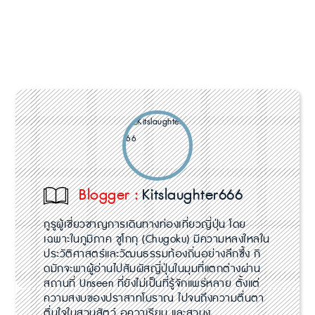
Blogger :
Kitslaughter666
กูรูผู้เชี่ยวชาญการเดินทางท่องเที่ยวญี่ปุ่น โดย
เฉพาะในภูมิภาค ชูโกกุ (Chugoku) มีความหลงใหลใน
ประวัติศาสตร์และวัฒนธรรมท้องถิ่นอย่างลึกซึ้ง กิ
ดมักจะพาผู้อ่านไปสัมผัสญี่ปุ่นในมุมที่แตกต่างผ่าน
สถานที่ Unseen ที่ยังไม่เป็นที่รู้จักแพร่หลาย ตั้งแต่
ความสงบของปราสาทโบราณ ไปจนถึงความตื่นตา
ตื่นใจในสวนสัตว์ อควาเรียม และสวนงู