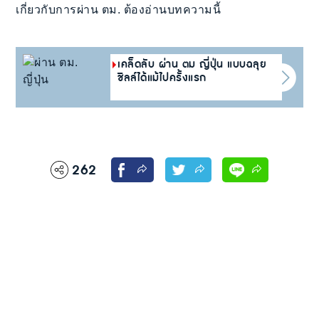
เกี่ยวกับการผ่าน ตม. ต้องอ่านบทความนี้
เคล็ดลับ ผ่าน ตม ญี่ปุ่น แบบฉลุย
ชิลล์ได้แม้ไปครั้งแรก
262