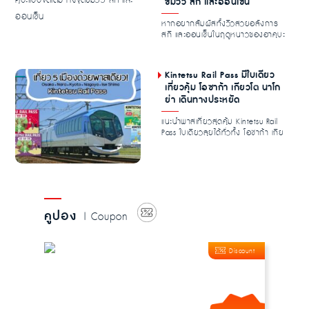
ชมวิว สกี และออนเซ็น
หากอยากสัมผัสทั้งวิวสวยอลังการ
สกี และออนเซ็นในฤดูหนาวของฮาคุบะ
Hakuba Iwatake...
Kintetsu Rail Pass มีใบเดียว
เที่ยวคุ้ม โอซาก้า เกียวโต นาโก
ย่า เดินทางประหยัด
แนะนำพาสเที่ยวสุดคุ้ม Kintetsu Rail
Pass ใบเดียวลุยได้ทั่วทั้ง โอซาก้า เกีย
วโต...
คูปอง
| Coupon
Discount