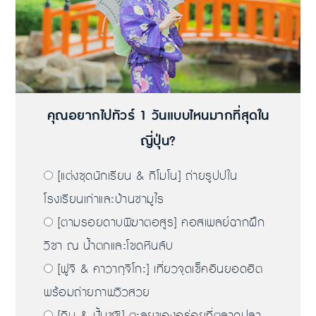
คุณอยากไปทัวร์ 1 วันแบบไหนมากที่สุดใน
ญี่ปุ่น?
[แต่งชุดนักเรียน & กิโมโน] ถ่ายรูปปใน
โรงเรียนเก่าและบ้านซามูไร
[ตามรอยดาบพิฆาตอสูร] คอสเพลย์ฉากฝึก
วิชา ณ น้ำตกและโขดหินลับ
[ฟูจิ & คาวากุจิโกะ] เที่ยวจุดเช็คอินยอดฮิต
พร้อมถ่ายภาพวิวสวย