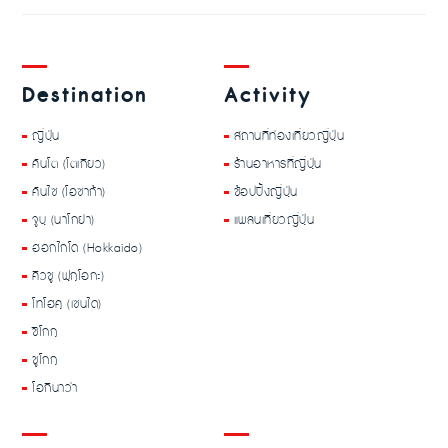
Destination
Activity
ญี่ปุ่น
สถานที่ท่องเที่ยวญี่ปุ่น
คันโต (โตเกียว)
ร้านอาหารที่ญี่ปุ่น
คันไซ (โอซาก้า)
ช้อปปิ้งญี่ปุ่น
จูบุ (นาโกย่า)
แพลนเที่ยวญี่ปุ่น
ฮอกไกโด (Hokkaido)
คิวชู (ฟุกุโอกะ)
โทโฮคุ (เซนได)
ชิโกกุ
ชูโกกุ
โอกินาว่า