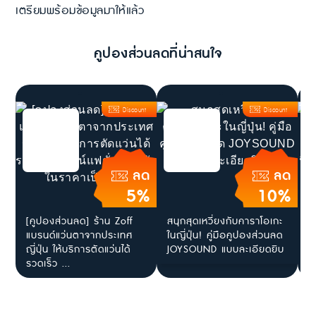
เตรียมพร้อมข้อมูลมาให้แล้ว
คูปองส่วนลดที่น่าสนใจ
Discount
Discount
ลด
ลด
5%
10%
[คูปองส่วนลด] ร้าน Zoff
สนุกสุดเหวี่ยงกับคาราโอเกะ
[
แบรนด์แว่นตาจากประเทศ
ในญี่ปุ่น! คู่มือคูปองส่วนลด
โ
ญี่ปุ่น ให้บริการตัดแว่นได้
JOYSOUND แบบละเอียดยิบ
ร
รวดเร็ว ...
ไ