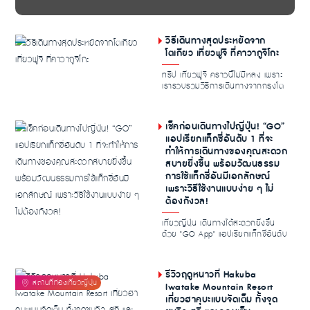
วิธีเดินทางสุดประหยัดจาก
โตเกียว เที่ยวฟูจิ ที่คาวากูจิโกะ
ทริป เที่ยวฟูจิ คราวนี้ไม่มีหลง เพราะ
เรารวบรวมวิธีการเดินทางจากกรุงโต
เกียวไปยั...
เช็คก่อนเดินทางไปญี่ปุ่น! “GO”
แอปเรียกแท็กซี่อันดับ 1 ที่จะ
ทำให้การเดินทางของคุณสะดวก
สบายยิ่งขึ้น พร้อมวัฒนธรรม
การใช้แท็กซี่อันมีเอกลักษณ์
เพราะวิธีใช้งานแบบง่าย ๆ ไม่
ต้องกังวล!
เที่ยวญี่ปุ่น เดินทางได้สะดวกยิ่งขึ้น
ด้วย "GO App" แอปเรียกแท็กซี่อันดับ
หนึ่งข...
รีวิวฤดูหนาวที่ Hakuba
Iwatake Mountain Resort
เที่ยวฮาคุบะแบบจัดเต็ม ทั้งจุด