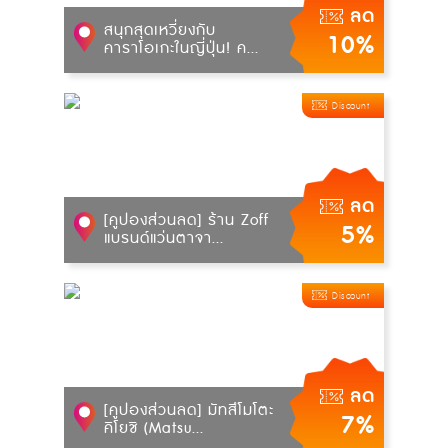
ลด
สนุกสุดเหวี่ยงกับ
10%
คาราโอเกะในญี่ปุ่น! ค...
Discount
ลด
[คูปองส่วนลด] ร้าน Zoff
5%
แบรนด์แว่นตาจา...
Discount
ลด
[คูปองส่วนลด] มัทสึโมโตะ
7%
คิโยชิ (Matsu...