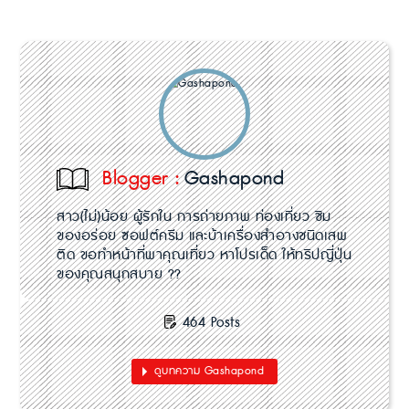
Blogger :
Gashapond
สาว(ไม่)น้อย ผู้รักใน การถ่ายภาพ ท่องเที่ยว ชิม
ของอร่อย ซอฟต์ครีม และบ้าเครื่องสำอางชนิดเสพ
ติด ขอทำหน้าที่พาคุณเที่ยว หาโปรเด็ด ให้ทริปญี่ปุ่น
ของคุณสนุกสบาย ??
464 Posts
ดูบทความ Gashapond