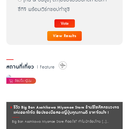
[กิน & ปั้นซูชิ] ตะลุยของอร่อยที่ตลาดปลา
ซึกิจิ พร้อมเวิร์กชอปทำซูชิ
View Results
สถานที่เที่ยว
| Feature
รีวิว Big Ban Asahikawa Miyamae Store ร้านรีไซเคิลครบวงจร
แห่งฮอกไกโด ช้อปของมือสองญี่ปุ่นคุณภาพดี ราคาโดนใจ !
Big Ban Asahikawa Miyamae Store คืออะไร? ทำไมนักช้อปไทย […]...