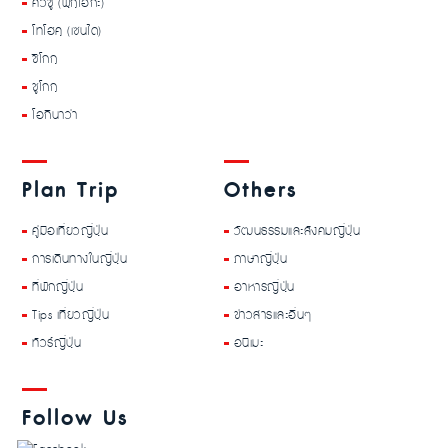
คิวชู (ฟุกุโอกะ)
โทโฮคุ (เซนได)
ชิโกกุ
ชูโกกุ
โอกินาว่า
Plan Trip
Others
คู่มือเที่ยวญี่ปุ่น
วัฒนธรรมและสังคมญี่ปุ่น
การเดินทางในญี่ปุ่น
ภาษาญี่ปุ่น
ที่พักญี่ปุ่น
อาหารญี่ปุ่น
Tips เที่ยวญี่ปุ่น
ข่าวสารและอื่นๆ
ทัวร์ญี่ปุ่น
อนิเมะ
Follow Us