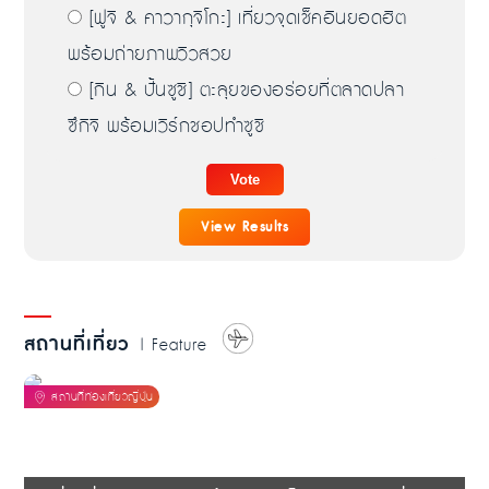
[ฟูจิ & คาวากุจิโกะ] เที่ยวจุดเช็คอินยอดฮิต
พร้อมถ่ายภาพวิวสวย
[กิน & ปั้นซูชิ] ตะลุยของอร่อยที่ตลาดปลา
ซึกิจิ พร้อมเวิร์กชอปทำซูชิ
View Results
สถานที่เที่ยว
| Feature