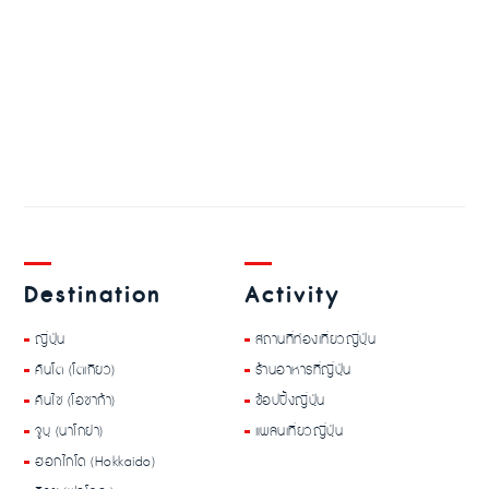
Destination
Activity
ญี่ปุ่น
สถานที่ท่องเที่ยวญี่ปุ่น
คันโต (โตเกียว)
ร้านอาหารที่ญี่ปุ่น
คันไซ (โอซาก้า)
ช้อปปิ้งญี่ปุ่น
จูบุ (นาโกย่า)
แพลนเที่ยวญี่ปุ่น
ฮอกไกโด (Hokkaido)