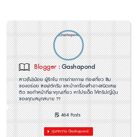
Blogger :
Gashapond
สาว(ไม่)น้อย ผู้รักใน การถ่ายภาพ ท่องเที่ยว ชิม
ของอร่อย ซอฟต์ครีม และบ้าเครื่องสำอางชนิดเสพ
ติด ขอทำหน้าที่พาคุณเที่ยว หาโปรเด็ด ให้ทริปญี่ปุ่น
ของคุณสนุกสบาย ??
464 Posts
ดูบทความ Gashapond