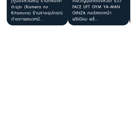
[คูปองส่วนลด] ร้านกล้องคิ
เที่ยวญี่ปุ่นก็ต้องสวย! รีวิว
[
ตะมุระ (Kamera no
FACE LIFT GYM YA-MAN
S
Kitamura) ร้านขายอุปกรณ์
GINZA คอร์สยกหน้า
ท
ถ่ายภาพแนวหน้...
พรีเมียม พร้...
ป.