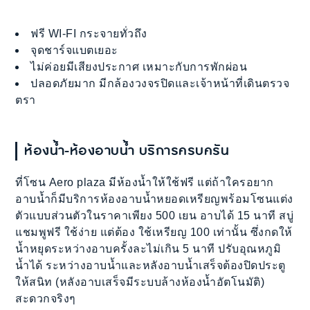
ฟรี WI-FI กระจายทั่วถึง
จุดชาร์จแบตเยอะ
ไม่ค่อยมีเสียงประกาศ เหมาะกับการพักผ่อน
ปลอดภัยมาก มีกล้องวงจรปิดและเจ้าหน้าที่เดินตรวจ
ตรา
ห้องน้ำ-ห้องอาบน้ำ บริการครบครัน
ที่โซน Aero plaza มีห้องน้ำให้ใช้ฟรี แต่ถ้าใครอยาก
อาบน้ำก็มีบริการห้องอาบน้ำหยอดเหรียญพร้อมโซนแต่ง
ตัวแบบส่วนตัวในราคาเพียง 500 เยน อาบได้ 15 นาที สบู่
แชมพูฟรี ใช้ง่าย แต่ต้อง ใช้เหรียญ 100 เท่านั้น ซึ่งกดให้
น้ำหยุดระหว่างอาบครั้งละไม่เกิน 5 นาที ปรับอุณหภูมิ
น้ำได้ ระหว่างอาบน้ำและหลังอาบน้ำเสร็จต้องปิดประตู
ให้สนิท (หลังอาบเสร็จมีระบบล้างห้องน้ำอัตโนมัติ)
สะดวกจริงๆ