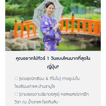
คุณอยากไปทัวร์ 1 วันแบบไหนมากที่สุดใน
ญี่ปุ่น?
[แต่งชุดนักเรียน & กิโมโน] ถ่ายรูปปใน
โรงเรียนเก่าและบ้านซามูไร
[ตามรอยดาบพิฆาตอสูร] คอสเพลย์ฉากฝึก
วิชา ณ น้ำตกและโขดหินลับ