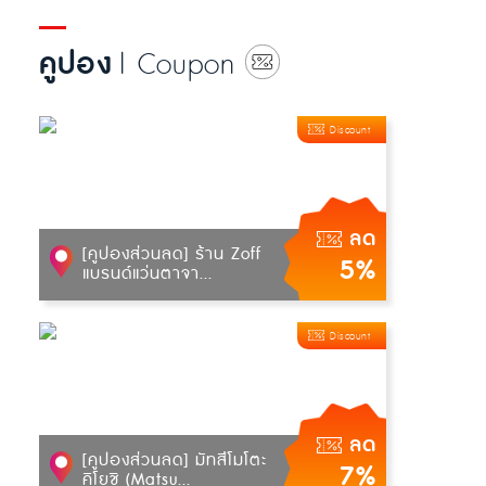
คูปอง
| Coupon
Discount
ลด
[คูปองส่วนลด] ร้าน Zoff
5%
แบรนด์แว่นตาจา...
Discount
ลด
[คูปองส่วนลด] มัทสึโมโตะ
7%
คิโยชิ (Matsu...