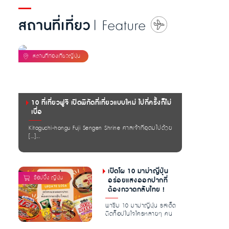
สถานที่เที่ยว
| Feature
10 ที่เที่ยวฟูจิ เปิดพิกัดที่เที่ยวแบบใหม่ ไปกี่ครั้งก็ไม่
เบื่อ
Kitaguchi-hongu Fuji Sengen Shrine ศาลเจ้าที่อุดมไปด้วย
[…]...
เปิดโผ 10 มาม่าญี่ปุ่น
อร่อยแสงออกปากที่
ต้องกวาดกลับไทย !
พาชิม 10 มาม่าญี่ปุ่น รสเด็ด
ติดท็อปในใจใครหลายๆ คน
การันตีความอร่อย เครื่อง