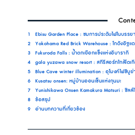
Cont
1
Ebisu Garden Place : ชมการประดับไฟในบรรย
2
Yokohama Red Brick Warehouse : โกดังอิฐแดง
3
Fukuroda Falls : น้ำตกเยือกแข็งแห่งอิบารากิ
4
gala yuzawa snow resort : สกีรีสอร์ทใกล้โตเก
5
Blue Cave winter illumination : อุโมงค์ไฟชิบูย่
6
Kusatsu onsen: หมู่บ้านออนเซ็นแห่งกุนมะ
7
Yunishikawa Onsen Kamakura Matsuri : ชิลล์
8
ข้อสรุป
9
อ่านบทความที่เกี่ยวข้อง