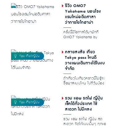
เยอ...
รีวิว OMO7
Yokohama นอนโรง
แรมใหม่อดีตศาลา
ว่าการโยโกฮาม่า
ครั้งนี้มีโอกาสได้มาพักที่
OMO7 Yokohama by
Hoshino Resorts โรงแรมใหม่
ในโยโกฮา...
คลายสงสัย เที่ยว
Tokyo pass ไหนดี
วางแผนเดินทางได้ในงบ
จำกัด
ถ้าเที่ยวโตเกียวคราวนี้ไม่รู้จะ
ซื้อพาสแบบไหน ไปกี่วันต้อง
ใช้พาสยังไง มีคำถามใน...
รวม แอพ รถไฟ ญี่ปุ่น
เช็คได้ทั่วประเทศ ใช้
สะดวก ไม่มีหลง
รวม แอพ รถไฟ ญี่ปุ่น สุด
สะดวก จัดให้แบบเต็มๆ ทุกแอ
เรีย หาสาย เช็คเวลากันแบบ
ชิล...