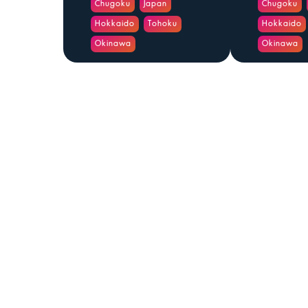
Chugoku
Japan
Chugoku
Hokkaido
Tohoku
Hokkaido
Okinawa
Okinawa