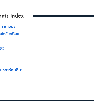
ents Index
ากาศเมือง
ใกล้โตเกียว
ียว
า
ในกระท่อมหิมะ