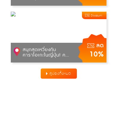
Discount
ลด
สนุกสุดเหวี่ยงกับ
10%
คาราโอเกะในญี่ปุ่น! ค...
คูปองทั้งหมด