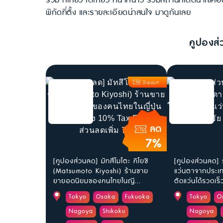
รวม ที่เที่ยว โตเกียว หน้าหนาว รวมสถานที่เด็ดน่าเช
พิกัดที่ตั้ง และรายละเอียดน่าสนใจ มาดูกันเลย
คูปองส่
Discount
ลด
7%
[คูปองส่วนลด] มัทสึโมโตะ คิโยชิ
[คูปองส่วนลด] 
(Matsumoto Kiyoshi) ร้านขาย
แว่นตาจากประเทศ
ยายอดนิยมของคนไทยในญี...
ตัดแว่นได้รวดเร็ว
Tokyo
Osaka
Fukuoka
Tokyo
O
Nagoya
Shikoku
Nagoya