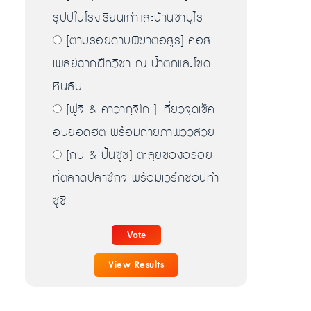
รูปปในโรงเรียนเก่าและบ้านซามูไร
[ตามรอยดาบพิฆาตอสูร] คอส
เพลย์ฉากฝึกวิชา ณ น้ำตกและโขด
หินลับ
[ฟูจิ & คาวากุจิโกะ] เที่ยวจุดเช็ค
อินยอดฮิต พร้อมถ่ายภาพวิวสวย
[กิน & ปั้นซูชิ] ตะลุยของอร่อย
ที่ตลาดปลาซึกิจิ พร้อมเวิร์กชอปทำ
ซูชิ
View Results