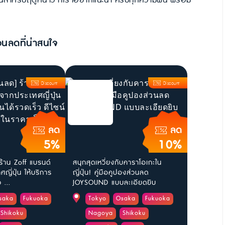
็คอินสำหรับฤดูหนาว ที่เราอยากแนะนำ ครบทุกความฟิน พร้อม
วนลดที่น่าสนใจ
Discount
Discount
ลด
ลด
5%
10%
ร้าน Zoff แบรนด์
สนุกสุดเหวี่ยงกับคาราโอเกะใน
ญี่ปุ่น ให้บริการ
ญี่ปุ่น! คู่มือคูปองส่วนลด
 ...
JOYSOUND แบบละเอียดยิบ
saka
Fukuoka
Tokyo
Osaka
Fukuoka
Shikoku
Nagoya
Shikoku