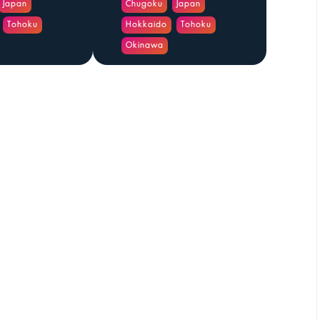
Japan
Chugoku
Japan
Tohoku
Hokkaido
Tohoku
Okinawa