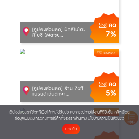
ลด
[คูปองส่วนลด] มัทสึโมโตะ
7%
คิโยชิ (Matsu...
Discount
ลด
[คูปองส่วนลด] ร้าน Zoff
5%
แบรนด์แว่นตาจา...
เว็บไซต์ของเราใช้คุกกี้เพื่อให้ท่านได้รับประสบการณ์การใช้งานที่ดียิ่งขึ้น คลิกเพื่อดู
Discount
ข้อมูลเพิ่มเติมเกี่ยวกับการใช้คุ๊กกี้ของเราผ่านทาง
นโยบายความเป็นส่วนตัว
INDEX
ยอมรับ