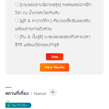
[ตามรอยดาบพิฆาตอสูร] คอสเพลย์ฉากฝึก
วิชา ณ น้ำตกและโขดหินลับ
[ฟูจิ & คาวากุจิโกะ] เที่ยวจุดเช็คอินยอดฮิต
พร้อมถ่ายภาพวิวสวย
[กิน & ปั้นซูชิ] ตะลุยของอร่อยที่ตลาดปลา
ซึกิจิ พร้อมเวิร์กชอปทำซูชิ
View Results
สถานที่เที่ยว
| Feature