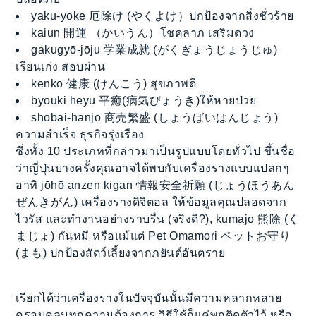
yaku-yoke 厄除け (やくよけ）ปกป้องจากสิ่งชั่วร้าย
kaiun 開運 （かいうん）โชคลาภ เสริมดวง
gakugyō-jōju 学業成就 (がくぎょうじょうじゅ)
เรียนเก่ง สอบผ่าน
kenkō 健康 (けんこう) สุขภาพดี
byouki heyu 平癒(病気びょうき)ให้หายป่วย
shōbai-hanjō 商売繁盛 (しょうばいはんじょう)
ความสำเร็จ ธุรกิจรุ่งเรือง
ซึ่งทั้ง 10 ประเภทที่กล่าวมาเป็นรูปแบบโดยทั่วไป ขึ้นชื่อ
ว่าญี่ปุ่นบางครั้งคุณอาจได้พบกับเครื่องรางแบบแปลกๆ
อาทิ jōhō anzen kigan 情報安全祈願 (じょうほうあん
ぜんきがん) เครื่องรางดิจิตอล ให้ข้อมูลคุณปลอดจาก
ไวรัส และทำงานอย่างราบรื่น (จริงดิ?), kumajo 熊除 (く
まじょ) กันหมี หรือแม้แต่ Pet Omamori ペットお守り
(まも) ปกป้องสัตว์เลี้ยงจากภยันต์อันตราย
เรียกได้ว่าเครื่องรางในปัจจุบันนั้นมีความหลากหลาย
ครอบคลุมทุกความต้องการ วิธีใช้ก็แค่พกติดตัวไว้ หรือ