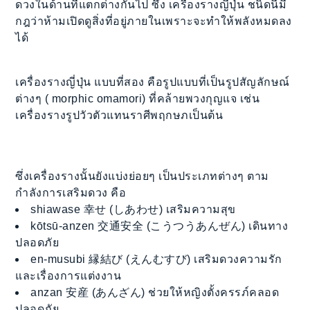
ดวงในด้านที่แตกต่างกันไป ซึ่ง เครื่องรางญี่ปุ่น ชนิดนี้มี
กฎว่าห้ามเปิดดูสิ่งที่อยู่ภายในเพราะจะทำให้พลังหมดลง
ได้
เครื่องรางญี่ปุ่น แบบที่สอง คือรูปแบบที่เป็นรูปสัญลักษณ์
ต่างๆ ( morphic omamori) ที่คล้ายพวงกุญแจ เช่น
เครื่องรางรูปวัวตัวแทนราศีพฤกษภเป็นต้น
ซึ่งเครื่องรางนั้นยังแบ่งย่อยๆ เป็นประเภทต่างๆ ตาม
กำลังการเสริมดวง คือ
shiawase 幸せ (しあわせ) เสริมความสุข
kōtsū-anzen 交通安全 (こうつうあんぜん) เดินทาง
ปลอดภัย
en-musubi 縁結び (えんむすび) เสริมดวงความรัก
และเรื่องการแต่งงาน
anzan 安産 (あんざん) ช่วยให้หญิงตั้งครรภ์คลอด
ปลอดภัย