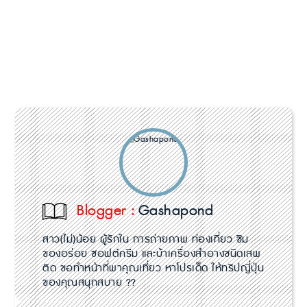
Blogger :
Gashapond
สาว(ไม่)น้อย ผู้รักใน การถ่ายภาพ ท่องเที่ยว ชิม
ของอร่อย ซอฟต์ครีม และบ้าเครื่องสำอางชนิดเสพ
ติด ขอทำหน้าที่พาคุณเที่ยว หาโปรเด็ด ให้ทริปญี่ปุ่น
ของคุณสนุกสบาย ??