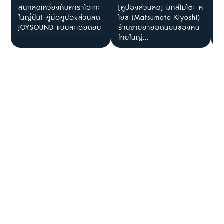
สนุกสุดเหวี่ยงกับคาราโอเกะ
[คูปองส่วนลด] มัทสึโมโตะ คิ
[
ในญี่ปุ่น! คู่มือคูปองส่วนลด
โยชิ (Matsumoto Kiyoshi)
แ
JOYSOUND แบบละเอียดยิบ
ร้านขายยายอดนิยมของคน
ญ
ไทยในญี...
ร