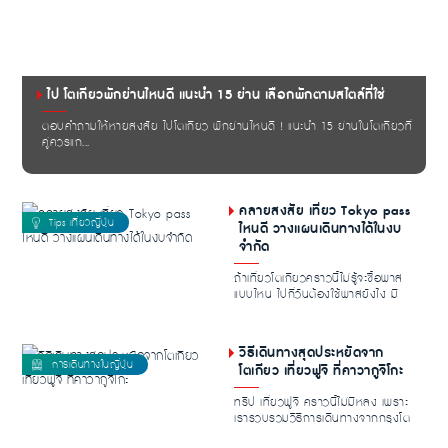
ไป โตเกียวพักย่านไหนดี แนะนำ 15 ย่าน เลือกพักตามสไตล์ที่ใช่
ตอบคำถามให้หายสงสัย ไปโตเกียว พักย่านไหนดี ! แนะนำ 15 ย่านในโตเกียวที่
คู่ควรแก...
คลายสงสัย เที่ยว Tokyo pass
ไหนดี วางแผนเดินทางได้ในงบ
จำกัด
ถ้าเที่ยวโตเกียวคราวนี้ไม่รู้จะซื้อพาส
แบบไหน ไปกี่วันต้องใช้พาสยังไง มี
คำถามใน...
วิธีเดินทางสุดประหยัดจาก
โตเกียว เที่ยวฟูจิ ที่คาวากูจิโกะ
ทริป เที่ยวฟูจิ คราวนี้ไม่มีหลง เพราะ
เรารวบรวมวิธีการเดินทางจากกรุงโต
เกียวไปยั...