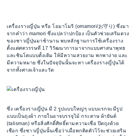
เครื่องรางญี่ปุ่น หรือ โอมาโมริ (omamori/お守り) ซึ่งมา
จากคำว่า mamori ซึ่งแปลว่าปกป้อง เป็นตัวช่วยเสริมดวง
ของชาวญี่ปุ่นมาช้านาน พบหลักฐานการใช้เครื่องราง
ตั้งแต่ศตวรรษที่ 17 วิวัฒนาการมาจากแบบศาสนาพุทธ
และชินโตแบบดั้งเดิม ให้มีความสวยงาม พกพาง่าย และ
มีความหมาย ซึ่งในปัจจุบันนั้นจะหา เครื่องรางญี่ปุ่นได้
จากทั้งศาลเจ้าและวัด
ซึ่ง เครื่องรางญี่ปุ่น มี 2 รูปแบบใหญ่ๆ แบบแรกจะมีรูป
แบบเป็นถุงผ้า ภายในอาจบรรจุไม้ กระดาษ ผ้ายันต์
(talisman) หรือสิ่งศักดิ์ศิทธิ์ตามความเชื่อ ปิดถุงด้วย
เชือก ซึ่งชาวญี่ปุ่นนั้นเชื่อว่าเมื่อพกติดตัวไว้จะช่วยเสริม