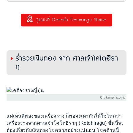
ดูแผนที่ Dazaifu Tenmangu Shrine
ร่ำรวยเงินทอง จาก ศาลเจ้าโคโตฮิรา
กุ
Cr: konpira.or.jp
แค่เห็นสีทองของเครื่องราง ก็พอจะเดากันได้ใช่ไหมว่า
เครื่องรางจากศาลเจ้าโคโตฮิรากุ (Kotohiragu) ชิ้นนี้จะ
ต้องเกี่ยวกับเงินทองโชคลาภอย่างแน่นอน โชคด้านนี้