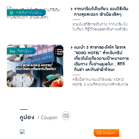
จากนาริตะไปโตเกียว รวมวิธีเดิน
ทางสุดสะดวก เข้าเมืองชิลๆ
รวมมิตรวิธีการเดินทาง จากนาริตะไป
โตเกียว ที่รู้ไว้ก่อนออกเดินทางแล้วรับ
รองไม่ม...
แนะนำ 3 สาขาของโคโค โฮเทล
“KOKO HOTEL” สำหรับทริป
เที่ยวในโตเกียวตามเป้าหมายการ
เดินทาง ทั้งย่านอุเอโนะ , สึกิจิ
กินซ่า และกินซ่าอิจโจเมะ
ครั้งนี้เราจะมาแนะนำโรงแรม KOKO
HOTEL 3 แห่งที่สะดวกมากสำหรับการ
ท่องเที่ยวโตเก...
คูปอง
| Coupon
Discount