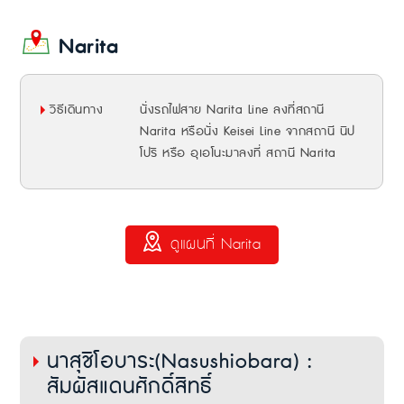
Narita
วิธีเดินทาง
นั่งรถไฟสาย Narita Line ลงที่สถานี
Narita หรือนั่ง Keisei Line จากสถานี นิป
โปริ หรือ อุเอโนะมาลงที่ สถานี Narita
ดูแผนที่ Narita
นาสุชิโอบาระ(Nasushiobara) :
สัมผัสแดนศักดิ์สิทธิ์