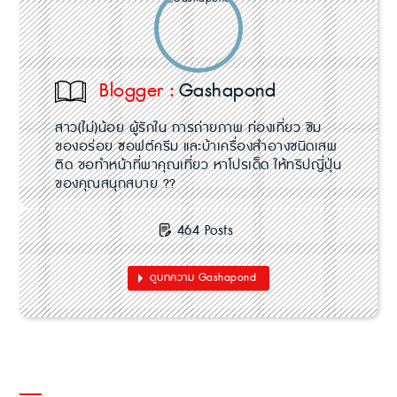
Blogger :
Gashapond
สาว(ไม่)น้อย ผู้รักใน การถ่ายภาพ ท่องเที่ยว ชิม
ของอร่อย ซอฟต์ครีม และบ้าเครื่องสำอางชนิดเสพ
ติด ขอทำหน้าที่พาคุณเที่ยว หาโปรเด็ด ให้ทริปญี่ปุ่น
ของคุณสนุกสบาย ??
464 Posts
ดูบทความ Gashapond