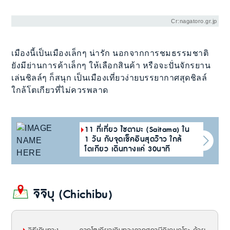
Cr:nagatoro.gr.jp
เมืองนี้เป็นเมืองเล็กๆ น่ารัก นอกจากการชมธรรมชาติ
ยังมีย่านการค้าเล็กๆ ให้เลือกสินค้า หรือจะปั่นจักรยาน
เล่นชิลล์ๆ ก็สนุก เป็นเมืองเที่ยวง่ายบรรยากาศสุดชิลล์
ใกล้โตเกียวที่ไม่ควรพลาด
11 ที่เที่ยว ไซตามะ (Saitama) ใน
1 วัน กับจุดเช็คอินสุดว๊าว ใกล้
โตเกียว เดินทางแค่ 30นาที
จิจิบุ (Chichibu)