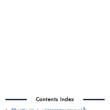
Contents Index