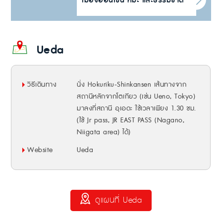
เมืองออนเซ็น หิมะ และธรรมชาติ
Ueda
วิธีเดินทาง
นั่ง Hokuriku-Shinkansen เส้นทางจาก
สถานีหลักจากโตเกียว (เช่น Ueno, Tokyo)
มาลงที่สถานี อุเอดะ ใช้เวลาเพียง 1.30 ชม.
(ใช้ Jr pass, JR EAST PASS (Nagano,
Niigata area) ได้)
Website
Ueda
ดูแผนที่ Ueda