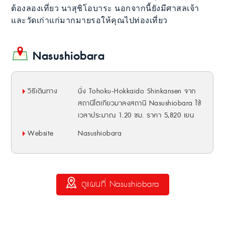
ต้องลองเที่ยว นาสุชิโอบาระ นอกจากนี้ยังมีศาสลเจ้า
และวัดเก่าแก่มากมายรอให้คุณไปท่องเที่ยว
Nasushiobara
วิธีเดินทาง
นั่ง Tohoku-Hokkaido Shinkansen จาก
สถานีโตเกียวมาลงสถานี Nasushiobara ใช้
เวลาประมาณ 1.20 ชม. ราคา 5,820 เยน
Website
Nasushiobara
ดูแผนที่ Nasushiobara