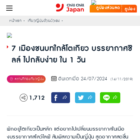
คูปอง
หน้าแรก
เที่ยวญี่ปุ่นด้วยตัวเอง
7 เมืองชนบทใกล้โตเกียว บรรยากาศชิ
ลล์ ไปกลับง่าย ใน 1 วัน
อัพเดทเมื่อ 24/07/2024
(14/11/2019)
1,712
พักอยู่โตเกียวเป็นหลัก แต่อยากไปเปลี่ยนบรรยากาศในเมือ
งบรรยากาศสโลว์ไลฟ์ สัมผัสความเป็นญี่ปุ่น สูดอากาศสดชื่น