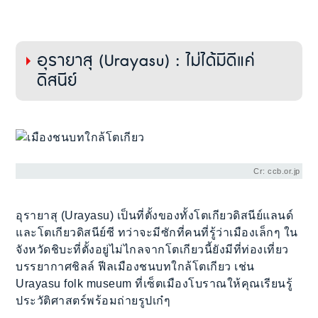
อุรายาสุ (Urayasu) : ไม่ได้มีดีแค่
ดิสนีย์
Cr: ccb.or.jp
อุรายาสุ (Urayasu) เป็นที่ตั้งของทั้งโตเกียวดิสนีย์แลนด์
และโตเกียวดิสนีย์ซี ทว่าจะมีซักที่คนที่รู้ว่าเมืองเล็กๆ ใน
จังหวัดชิบะที่ตั้งอยู่ไม่ไกลจากโตเกียวนี้ยังมีที่ท่องเที่ยว
บรรยากาศชิลล์ ฟีลเมืองชนบทใกล้โตเกียว เช่น
Urayasu folk museum ที่เซ็ตเมืองโบราณให้คุณเรียนรู้
ประวัติศาสตร์พร้อมถ่ายรูปเก๋ๆ