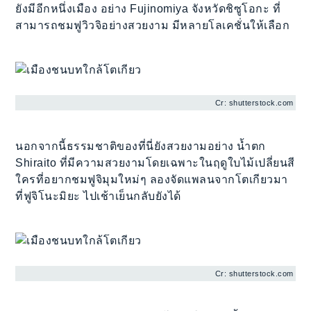
ยังมีอีกหนึ่งเมือง อย่าง Fujinomiya จังหวัดชิซูโอกะ ที่
สามารถชมฟูวิวจิอย่างสวยงาม มีหลายโลเคชั่นให้เลือก
Cr: shutterstock.com
นอกจากนี้ธรรมชาติของที่นี่ยังสวยงามอย่าง น้ำตก
Shiraito ที่มีความสวยงามโดยเฉพาะในฤดูใบไม้เปลี่ยนสี
ใครที่อยากชมฟูจิมุมใหม่ๆ ลองจัดแพลนจากโตเกียวมา
ที่ฟูจิโนะมิยะ ไปเช้าเย็นกลับยังได้
Cr: shutterstock.com