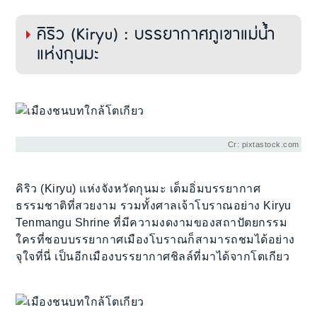
คิริว (Kiryu) : บรรยากาศภูเขาแม่น้ำ
แห่งกุนมะ
Cr: pixtastock.com
คิริว (Kiryu) แห่งจังหวัดกุนมะ เต็มอิ่มบรรยากาศ
ธรรมชาติที่สวยงาม รวมทั้งศาลเจ้าโบราณอย่าง Kiryu
Tenmangu Shrine ที่มีความงดงามของสถาปัตยกรรม
ใครที่ชอบบรรยากาศเมืองโบราณก็สามารถชมได้อย่าง
จุใจที่นี่ เป็นอีกเมืองบรรยากาศชิลล์ที่มาได้จากโตเกียว