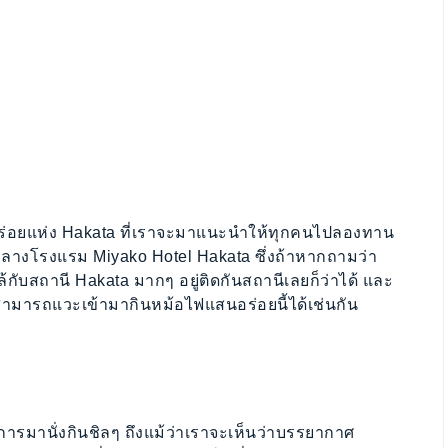
่อยแห่ง Hakata ที่เราจะมาแนะนำให้ทุกคนไปลองทาน
ลๆ กลางโรงแรม Miyako Hotel Hakata ซึ่งถ้าหากถามว่า
กับสถานี Hakata มากๆ อยู่ติดกันสถานีเลยก็ว่าได้ และ
ก็สามารถแวะเข้ามากินหม้อไฟแสนอร่อยนี้ได้เช่นกัน
ารมานั่งกินชิลๆ ถึงแม้ว่าเราจะเห็นว่าบรรยากาศ