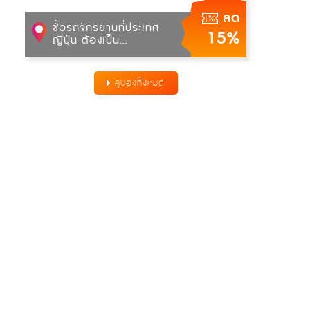
ลด
ซื้อรถจักรยานที่ประเทศ
15%
ญี่ปุ่น ต้องเป็น...
คูปองทั้งหมด