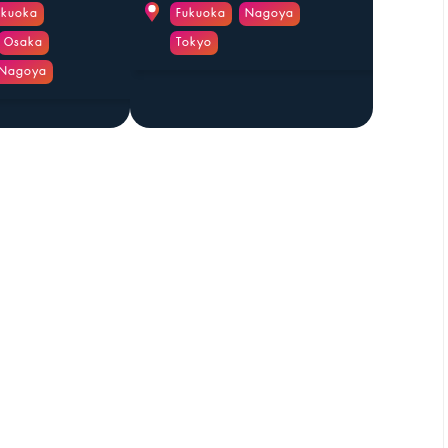
ukuoka
Fukuoka
Nagoya
Osaka
Tokyo
Nagoya