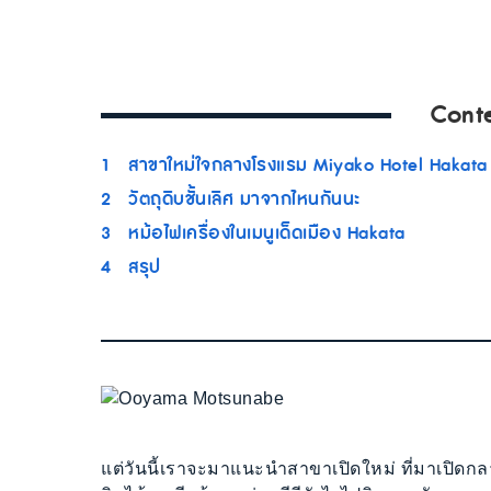
Cont
1
สาขาใหม่ใจกลางโรงแรม Miyako Hotel Hakata
2
วัตถุดิบชั้นเลิศ มาจากไหนกันนะ
3
หม้อไฟเครื่องในเมนูเด็ดเมือง Hakata
4
สรุป
แต่วันนี้เราจะมาแนะนำสาขาเปิดใหม่ ที่มาเปิ