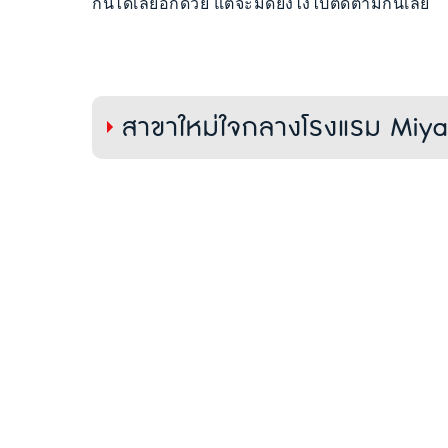
กินได้เลยอีกด้วย แต่จะมีดียังไงไปติดตามกันเลย
สาขาใหม่ใจกลางโรงแรม Miya