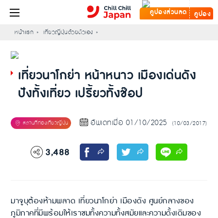
คูปอง
หน้าแรก
เที่ยวญี่ปุ่นด้วยตัวเอง
เที่ยวนาโกย่า หน้าหนาว เมืองเด่นดัง
ปังทั้งเที่ยว เปรี้ยวทั้งช๊อป
อัพเดทเมื่อ 01/10/2025
(10/03/2017)
3,488
มาจูบุต้องห้ามพลาด เที่ยวนาโกย่า เมืองดัง ศูนย์กลางของ
ภูมิภาคที่มีพร้อมให้เราชมทั้งความทั้งสมัยและความดั้งเดิมของ