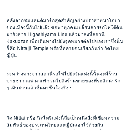
หลังจากชมแลนด์มาร์กสุดสำคัญอย่างปราสาทนาโกย่า
ของเมืองนี้กันไปแล้ว ขอพาทุกคนเปลี่ยนสายรถไฟใต้ดิน
มายังสาย Higashiyama Line แล้วมาลงที่สถานี
Kakuozan เพื่อเดินทางไปยังจุดหมายต่อไปของเราซึ่งนั่น
ก็คือ Nittaiji Temple หรือที่หลายคนเรียกกันว่า วัดไทย
ญี่ปุ่น
ระหว่างทางจากสถานีรถไฟไปยังวัดแห่งนี้นั้นจะมีร้าน
ขายชากาแฟ คาเฟ่ รวมไปถึงร้านขายของที่ระลึกน่ารัก
ๆ เดินผ่านแล้วชื่นตาชื่นใจจริง ๆ
วัด Nittai หรือ นิตไทจิแห่งนี้ถือเป็นหนึ่งสิ่งที่เชื่อมความ
สัมพันธ์ของประเทศไทยและญี่ปุ่นเอาไว้ด้วยกัน