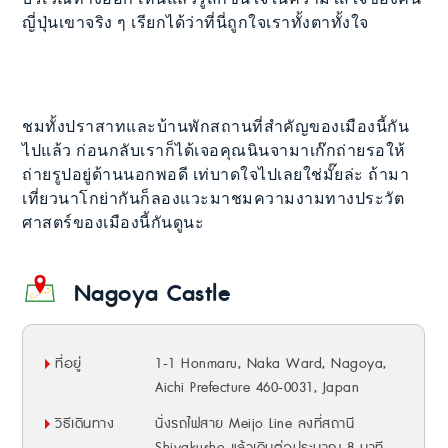
ญี่ปุ่นเขาจริง ๆ เรียกได้ว่าที่นี่ถูกใจเราทั้งตาทั้งใจ
ชมทั้งปราสาทและบ้านพักสถานที่สำคัญของเมืองนี้กัน
ไปแล้ว ก่อนกลับเราก็ได้เจอคุณนินจามาเก๊กถ่ายรอให้
ถ่ายรูปอยู่ด้านนอกพอดี เท่บาดใจไปเลยใช่มั๊ยล่ะ ถ้ามา
เที่ยวนาโกย่ากันก็ลองแวะมาชมความงามทางประวัต
ศาสตร์ของเมืองนี้กันดูนะ
Nagoya Castle
ที่อยู่
1-1 Honmaru, Naka Ward, Nagoya,
Aichi Prefecture 460-0031, Japan
วิธีเดินทาง
นั่งรถไฟสาย Meijo Line ลงที่สถานี