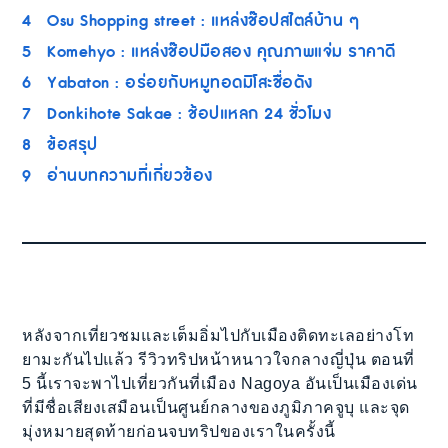
4
Osu Shopping street : แหล่งช๊อปสไตล์บ้าน ๆ
5
Komehyo : แหล่งช๊อปมือสอง คุณภาพแจ่ม ราคาดี
6
Yabaton : อร่อยกับหมูทอดมิโสะชื่อดัง
7
Donkihote Sakae : ช้อปแหลก 24 ชั่วโมง
8
ข้อสรุป
9
อ่านบทความที่เกี่ยวข้อง
หลังจากเที่ยวชมและเต็มอิ่มไปกับเมืองติดทะเลอย่างโท
ยามะกันไปแล้ว รีวิวทริปหน้าหนาวใจกลางญี่ปุ่น ตอนที่
5 นี้เราจะพาไปเที่ยวกันที่เมือง Nagoya อันเป็นเมืองเด่น
ที่มีชื่อเสียงเสมือนเป็นศูนย์กลางของภูมิภาคจูบุ และจุด
มุ่งหมายสุดท้ายก่อนจบทริปของเราในครั้งนี้