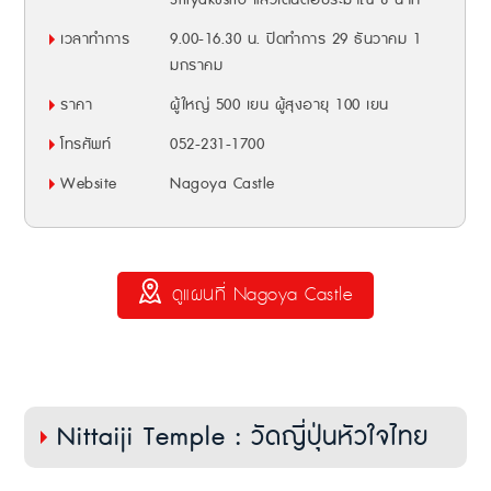
Shiyakusho แล้วเดินต่อประมาณ 8 นาที
เวลาทำการ
9.00-16.30 น. ปิดทำการ 29 ธันวาคม 1
มกราคม
ราคา
ผู้ใหญ่ 500 เยน ผู้สุงอายุ 100 เยน
โทรศัพท์
052-231-1700
Website
Nagoya Castle
ดูแผนที่ Nagoya Castle
Nittaiji Temple : วัดญี่ปุ่นหัวใจไทย