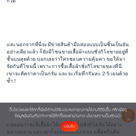
ก็ได้
และนอกจากที่นี่จะมีขายสินค้ามือสองแบบเป็นชิ้นเป็นอัน
อย่างเดียวแล้ว ก็ยังมีโซนขายเสื้อผ้าแบบชั่งกิโลขายอยู่ที่
ชั้นบนสุดด้วย บอกเลยว่าใครชอบความคุ้มค่า ขอให้มา
จัดกันที่โซนนี้ เพราะการซื้อเสื้อผ้าชั่งกิโลขายของที่นี่
เขาจะคิดราคาเป็นกรัม และจะเริ่มที่กรัมละ 2-5 เยนด้วย
ซ้ำ !
เว็บไซต์ของเราใช้คุกกี้เพื่อให้ท่านได้รับประสบการณ์การใช้งานที่ดียิ่งขึ้น คลิกเพื่อดู
ข้อมูลเพิ่มเติมเกี่ยวกับการใช้คุ๊กกี้ของเราผ่านทาง
นโยบายความเป็นส่วนตัว
INDEX
แน่นอนว่าจะมีเสื้อผ้าให้เราเลือกไปชั่งกิโลกันได้อย่าง
ยอมรับ
หลากหลาย และเขาก็จะแบ่งประเภทของเสื้อหรือคัด