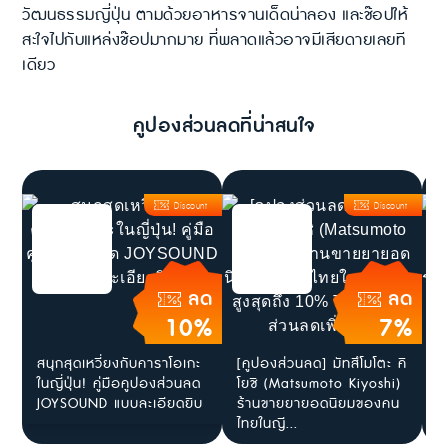
วัฒนธรรมญี่ปุ่น ตามด้วยอาหารจานเด็ดน่าลอง และช๊อปให้
สะใจไปกับแหล่งช๊อปมากมาย ที่พลาดแล้วอาจมีเสียดายเลยที
เดียว
คูปองส่วนลดที่น่าสนใจ
Discount
Discount
ลด
ลด
10%
7%
สนุกสุดเหวี่ยงกับคาราโอเกะ
[คูปองส่วนลด] มัทสึโมโตะ คิ
[
ในญี่ปุ่น! คู่มือคูปองส่วนลด
โยชิ (Matsumoto Kiyoshi)
แ
JOYSOUND แบบละเอียดยิบ
ร้านขายยายอดนิยมของคน
ญ
ไทยในญี...
ร