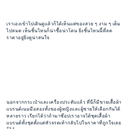
เราเองเข้าไปเดินดูแล้วก็ได้เห็นแต่ของสวย ๆ งาม ๆ เต็ม
ไปหมด เห็นชิ้นไหนก็น่าซื้อน่าโดน ยิ่งชิ้นไหนนี้ที่ลด
ราคาอยู่ยิ่งดูน่าสนใจ
นอกจากกระเป๋าและเครื่องประดับแล้ว ที่นี่ก็มีขายเสื้อผ้า
แบรนด์เนมมือสองทั้งของผู้หญิงและผู้ชายให้เลือกกันได้
หลายราว เรียกได้ว่าถ้ามาช๊อปเราอาจได้ชุดเสื้อผ้า
แบรนด์ทั้งชุดตั้งแต่หัวจรดเท้ากลับไปในราคาที่ถูกใจเลย