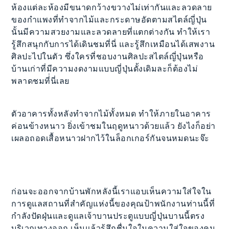
ห้องแต่ละห้องมีขนาดกว้างขวางไม่เท่ากันและลวดลาย
ของกำแพงที่ทำจากไม้และกระดาษอัดตามสไตล์ญี่ปุ่น
นั้นมีความสวยงามและลวดลายที่แตกต่างกัน ทำให้เรา
รู้สึกสนุกกับการได้เดินชมที่นี่ และรู้สึกเหมือนได้เสพงาน
ศิลปะไปในตัว ซึ่งใครที่ชอบงานศิลปะสไตล์ญี่ปุ่นหรือ
บ้านเก่าที่มีความงดงามแบบญี่ปุ่นดั้งเดิมละก็ต้องไม่
พลาดชมที่่นี่เลย
ตัวอาคารทั้งหลังทำจากไม้ทั้งหมด ทำให้ภายในอาคาร
ค่อนข้างหนาว ยิ่งเข้าชมในฤดูหนาวด้วยแล้ว ยังไงก็อย่า
เผลอถอดเสื้อหนาวฝากไว้ในล็อกเกอร์กันจนหมดนะจ๊ะ
ก่อนจะออกจากบ้านพักหลังนี้เราแอบเห็นความใส่ใจใน
การดูแลสถานที่สำคัญแห่งนี้ของคุณป้าพนักงานท่านนี้ที่
กำลังปัดฝุ่นและดูแลเจ้าบานประตูแบบญี่ปุ่นบานนี้ตรง
บริเวณทางออก เห็นแล้วรู้สึกชื่นใจในความใส่ใจของคน