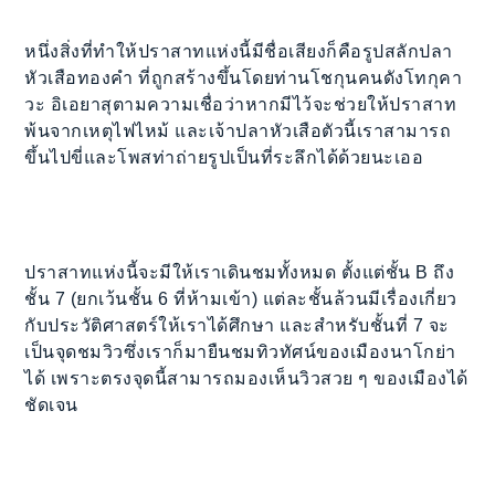
หนึ่งสิ่งที่ทำให้ปราสาทแห่งนี้มีชื่อเสียงก็คือรูปสลักปลา
หัวเสือทองคำ ที่ถูกสร้างขึ้นโดยท่านโชกุนคนดังโทกุคา
วะ อิเอยาสุตามความเชื่อว่าหากมีไว้จะช่วยให้ปราสาท
พ้นจากเหตุไฟไหม้ และเจ้าปลาหัวเสือตัวนี้เราสามารถ
ขึ้นไปขี่และโพสท่าถ่ายรูปเป็นที่ระลึกได้ด้วยนะเออ
ปราสาทแห่งนี้จะมีให้เราเดินชมทั้งหมด ตั้งแต่ชั้น B ถึง
ชั้น 7 (ยกเว้นชั้น 6 ที่ห้ามเข้า) แต่ละชั้นล้วนมีเรื่องเกี่ยว
กับประวัติศาสตร์ให้เราได้ศึกษา และสำหรับชั้นที่ 7 จะ
เป็นจุดชมวิวซึ่งเราก็มายืนชมทิวทัศน์ของเมืองนาโกย่า
ได้ เพราะตรงจุดนี้สามารถมองเห็นวิวสวย ๆ ของเมืองได้
ชัดเจน