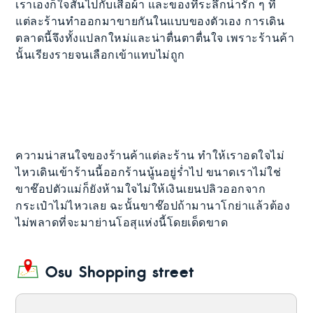
เราเองก็ใจสั่นไปกับเสื้อผ้า และของที่ระลึกน่ารัก ๆ ที่
แต่ละร้านทำออกมาขายกันในแบบของตัวเอง การเดิน
ตลาดนี้จึงทั้งแปลกใหม่และน่าตื่นตาตื่นใจ เพราะร้านค้า
นั้นเรียงรายจนเลือกเข้าแทบไม่ถูก
ความน่าสนใจของร้านค้าแต่ละร้าน ทำให้เราอดใจไม่
ไหวเดินเข้าร้านนี้ออกร้านนู้นอยู่ร่ำไป ขนาดเราไม่ใช่
ขาช๊อปตัวแม่ก็ยังห้ามใจไม่ให้เงินเยนปลิวออกจาก
กระเป๋าไม่ไหวเลย ฉะนั้นขาช๊อปถ้ามานาโกย่าแล้วต้อง
ไม่พลาดที่จะมาย่านโอสุแห่งนี้โดยเด็ดขาด
Osu Shopping street