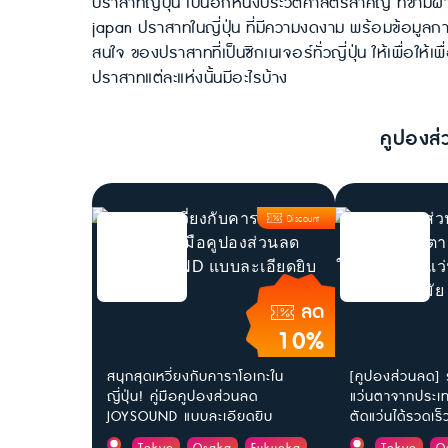
ปราสาทญี่ปุ่น เป็นอีกหนึ่งประวัติศาสตร์สำคัญ ที่ข้าม
japan ปราสาทในญี่ปุ่น ที่มีความงดงาม พร้อมข้อมูลการเ
สนใจ ของปราสาทที่เป็นซิกเนเจอร์ทั่วญี่ปุ่น ให้เพื่อให้
ปราสาทแต่ละแห่งนั้นมีอะไรบ้าง
คูปองส่
Discount
ลด
10%
สนุกสุดเหวี่ยงกับคาราโอเกะใน
[คูปองส่วนลด] 
ญี่ปุ่น! คู่มือคูปองส่วนลด
แว่นตาจากประเทศ
JOYSOUND แบบละเอียดยิบ
ตัดแว่นได้รวดเร็ว