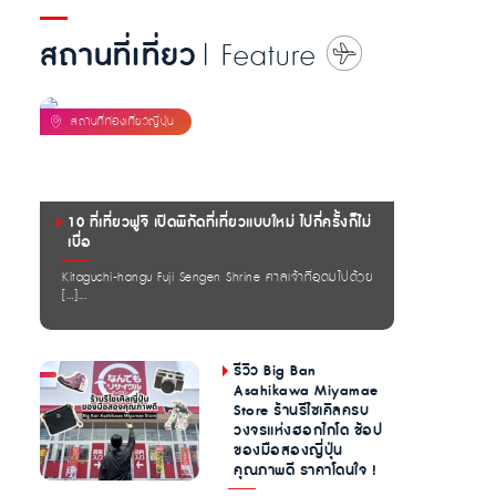
สถานที่เที่ยว
| Feature
10 ที่เที่ยวฟูจิ เปิดพิกัดที่เที่ยวแบบใหม่ ไปกี่ครั้งก็ไม่
เบื่อ
Kitaguchi-hongu Fuji Sengen Shrine ศาลเจ้าที่อุดมไปด้วย
[…]...
รีวิว Big Ban
Asahikawa Miyamae
Store ร้านรีไซเคิลครบ
วงจรแห่งฮอกไกโด ช้อป
ของมือสองญี่ปุ่น
คุณภาพดี ราคาโดนใจ !