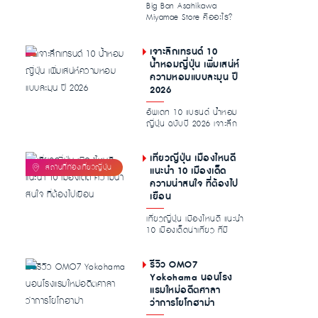
Big Ban Asahikawa
Miyamae Store คืออะไร?
ทำไมนักช้อปไทย […]...
เจาะลึกเทรนด์ 10
น้ำหอมญี่ปุ่น เพิ่มเสน่ห์
ความหอมแบบละมุน ปี
2026
อัพเดท 10 แบรนด์ น้ำหอม
ญี่ปุ่น ฉบับปี 2026 เจาะลึก
เอกลักษณ์ความหอมละมุน
พร้อมไก...
เที่ยวญี่ปุ่น เมืองไหนดี
แนะนำ 10 เมืองเด็ด
ความน่าสนใจ ที่ต้องไป
เยือน
เที่ยวญี่ปุ่น เมืองไหนดี แนะนำ
10 เมืองเด็ดน่าเที่ยว ที่มี
ความโดดเด่นน่าสนใจ ท...
รีวิว OMO7
Yokohama นอนโรง
แรมใหม่อดีตศาลา
ว่าการโยโกฮาม่า