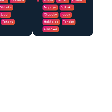
saka
Fukuoka
Tokyo
Osaka
Fukuoka
Shikoku
Nagoya
Shikoku
Japan
Chugoku
Japan
Tohoku
Hokkaido
Tohoku
Okinawa