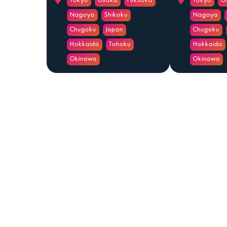
Tokyo
Osaka
Fukuoka
Tokyo
O
Nagoya
Shikoku
Nagoya
Chugoku
Japan
Chugoku
Hokkaido
Tohoku
Hokkaido
Okinawa
Okinawa