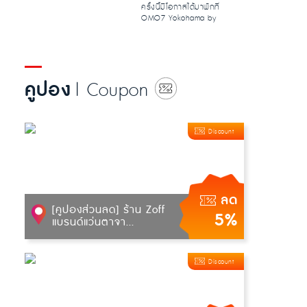
ครั้งนี้มีโอกาสได้มาพักที่
OMO7 Yokohama by
Hoshino Resorts โรงแรมใหม่
ในโยโกฮา...
คูปอง
| Coupon
Discount
ลด
[คูปองส่วนลด] ร้าน Zoff
5%
แบรนด์แว่นตาจา...
Discount