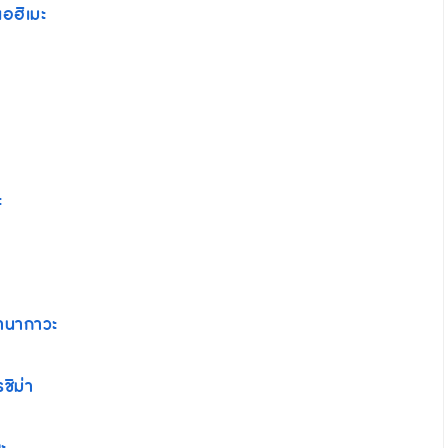
อฮิเมะ
ะ
านากาวะ
ชิม่า