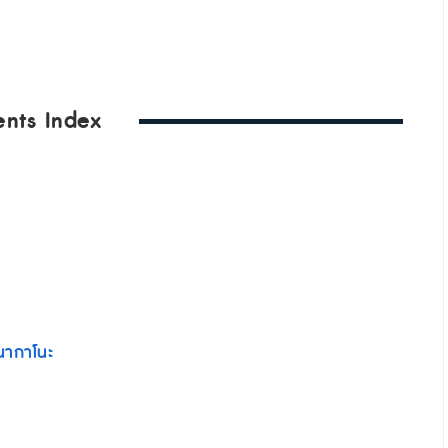
ents Index
า
นากาโนะ