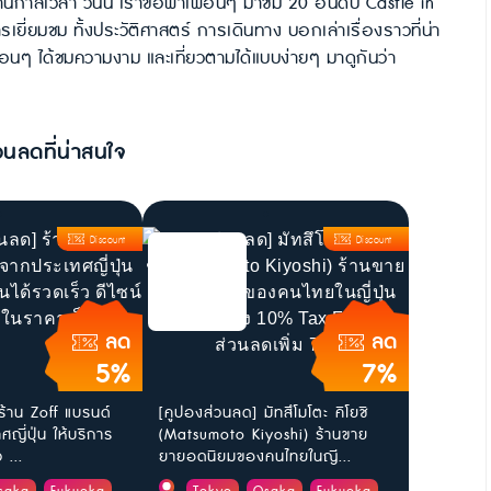
ผ่านกาลเวลา วันนี้ เราขอพาเพื่อนๆ มาชม 20 อันดับ Castle in
ยี่ยมชม ทั้งประวัติศาสตร์ การเดินทาง บอกเล่าเรื่องราวที่น่า
เพื่อนๆ ได้ชมความงาม และเที่ยวตามได้แบบง่ายๆ มาดูกันว่า
วนลดที่น่าสนใจ
Discount
Discount
ลด
ลด
5%
7%
ร้าน Zoff แบรนด์
[คูปองส่วนลด] มัทสึโมโตะ คิโยชิ
ญี่ปุ่น ให้บริการ
(Matsumoto Kiyoshi) ร้านขาย
 ...
ยายอดนิยมของคนไทยในญี...