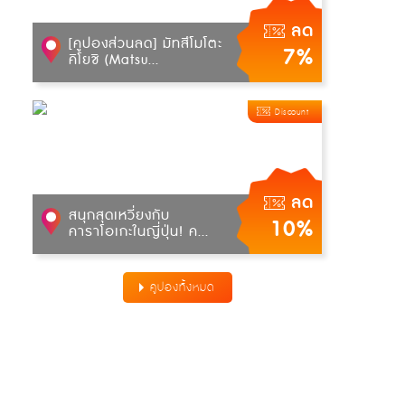
ลด
[คูปองส่วนลด] มัทสึโมโตะ
7%
คิโยชิ (Matsu...
Discount
ลด
สนุกสุดเหวี่ยงกับ
10%
คาราโอเกะในญี่ปุ่น! ค...
คูปองทั้งหมด