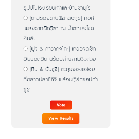
รูปปในโรงเรียนเก่าและบ้านซามูไร
[ตามรอยดาบพิฆาตอสูร] คอส
เพลย์ฉากฝึกวิชา ณ น้ำตกและโขด
หินลับ
[ฟูจิ & คาวากุจิโกะ] เที่ยวจุดเช็ค
อินยอดฮิต พร้อมถ่ายภาพวิวสวย
[กิน & ปั้นซูชิ] ตะลุยของอร่อย
ที่ตลาดปลาซึกิจิ พร้อมเวิร์กชอปทำ
ซูชิ
View Results